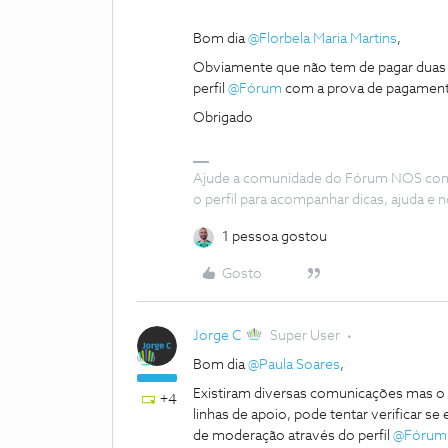
Bom dia
@Florbela Maria Martins
,
Obviamente que não tem de pagar duas 
perfil
@Fórum
com a prova de pagamento 
Obrigado
Ajude a comunidade do Fórum NOS com “
o perfil para acompanhar dicas, ajuda 
1 pessoa gostou
Gosto
Jorge C
Super User
Bom dia
@Paula Soares
,
Existiram diversas comunicações mas o q
+4
linhas de apoio, pode tentar verificar 
de moderação através do perfil
@Fórum