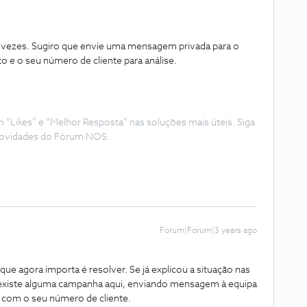
vezes. Sugiro que envie uma mensagem privada para o
e o seu número de cliente para análise.
Likes” e “Melhor Resposta” nas soluções mais úteis. Siga
e novidades do Fórum NOS.
Forum|Forum|3 years ago
ue agora importa é resolver. Se já explicou a situação nas
se existe alguma campanha aqui, enviando mensagem à equipa
com o seu número de cliente.