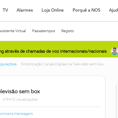
TV
Alarmes
Loja Online
Porquê a NOS
Aju
sistente Virtual
Passatempos
Registo
ing através de chamadas de voz internacionais/nacionais
igurações
Sintonização Canais Digitais na Televisão sem box
Televisão sem box
319410 visualizações
 primeira mensagem