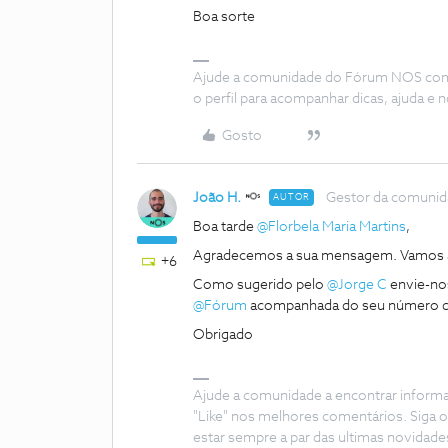
Boa sorte
Ajude a comunidade do Fórum NOS com “
o perfil para acompanhar dicas, ajuda 
Gosto
João H.
Gestor da comuni
AUTOR
Boa tarde
@Florbela Maria Martins
,
Agradecemos a sua mensagem. Vamos a
+6
Como sugerido pelo
@Jorge C
envie-nos
@Fórum
acompanhada do seu número de
Obrigado
Ajude a comunidade a encontrar inform
"Like" nos melhores comentários. Siga o
estar sempre a par das ultimas novidade