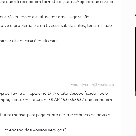
ura que só recebo em formato digital na App porque o valor
 atrás eu recebia a fatura por email, agora não.
olve o problema. Se eu tivesse sabido antes, teria tomado
causar cá em casa é muito cara.
Forum|Forum|3 years ago
ja de Tavira um aparelho DTA o dito descodificador, pelo
ompra, conforme fatura n. FS AM153/553537 que tenho em
 fatura mensal para pagamento e é-me cobrado de novo o
é um engano dos vossos serviços?