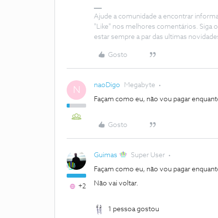
Ajude a comunidade a encontrar inform
"Like" nos melhores comentários. Siga o
estar sempre a par das ultimas novidade
Gosto
naoDigo
Megabyte
N
Façam como eu, não vou pagar enquanto 
Gosto
Guimas
Super User
Façam como eu, não vou pagar enquanto 
Não vai voltar.
+2
1 pessoa gostou