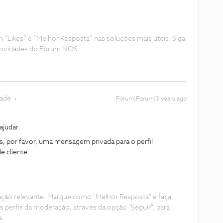
Likes” e “Melhor Resposta” nas soluções mais úteis. Siga
e novidades do Fórum NOS.
dade
Forum|Forum|3 years ago
judar.
, por favor, uma mensagem privada para o perfil
 cliente.
ação relevante. Marque como "Melhor Resposta" e faça
s perfis da moderação, através da opção "Seguir", para
s.