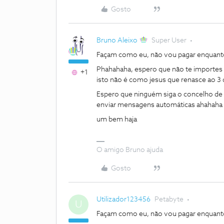
Gosto
Bruno Aleixo
Super User
Façam como eu, não vou pagar enquanto 
Phahahaha, espero que não te importes d
+1
isto não é como jesus que renasce ao 3 dia
Espero que ninguém siga o concelho de
enviar mensagens automáticas ahahaha
um bem haja
O amigo Bruno ajuda
Gosto
Utilizador123456
Petabyte
U
Façam como eu, não vou pagar enquanto 