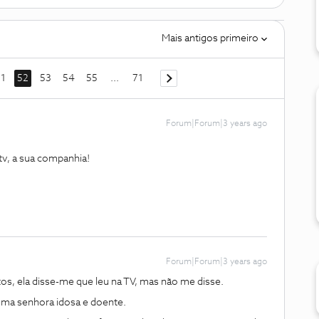
Mais antigos primeiro
1
52
53
54
55
...
71
Forum|Forum|3 years ago
v, a sua companhia!
Forum|Forum|3 years ago
s, ela disse-me que leu na TV, mas não me disse.
uma senhora idosa e doente.