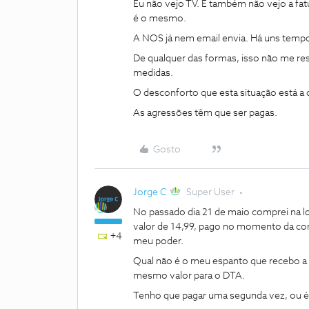
Eu não vejo TV. E também não vejo a fat
é o mesmo.
A NOS já nem email envia. Há uns tempos
De qualquer das formas, isso não me res
medidas.
O desconforto que esta situação está a 
As agressões têm que ser pagas.
Gosto
Jorge C
Super User
No passado dia 21 de maio comprei na lo
valor de 14,99, pago no momento da c
+4
meu poder.
Qual não é o meu espanto que recebo a
mesmo valor para o DTA.
Tenho que pagar uma segunda vez, ou 