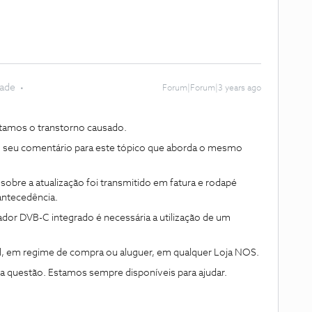
dade
Forum|Forum|3 years ago
amos o transtorno causado.
seu comentário para este tópico que aborda o mesmo
o sobre a atualização foi transmitido em fatura e rodapé
antecedência.
ador DVB-C integrado é necessária a utilização de um
al, em regime de compra ou aluguer, em qualquer Loja NOS.
ma questão. Estamos sempre disponíveis para ajudar.