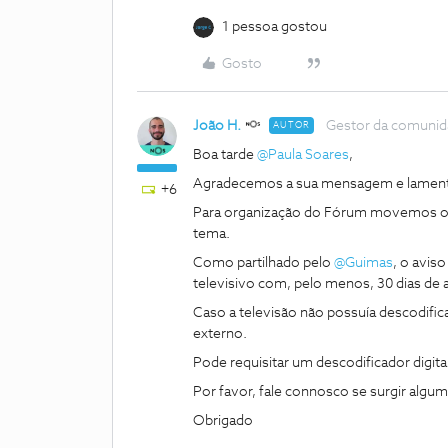
1 pessoa gostou
Gosto
João H.
Gestor da comuni
AUTOR
Boa tarde
@Paula Soares
,
Agradecemos a sua mensagem e lament
+6
Para organização do Fórum movemos o 
tema.
Como partilhado pelo
@Guimas
, o avis
televisivo com, pelo menos, 30 dias de 
Caso a televisão não possuía descodific
externo.
Pode requisitar um descodificador digit
Por favor, fale connosco se surgir algu
Obrigado