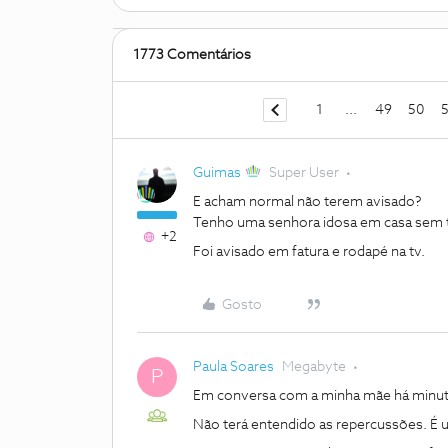
1773 Comentários
1
...
49
50
5
Guimas
Super User
E acham normal não terem avisado?
Tenho uma senhora idosa em casa sem t
+2
Foi avisado em fatura e rodapé na tv.
Gosto
Paula Soares
Megabyte
P
Em conversa com a minha mãe há minuto
Não terá entendido as repercussões. É 