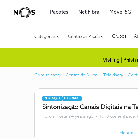
Pacotes
Net Fibra
Móvel 5G
Grupos
As
Categorias
Centro de Ajuda
Vishing | Phish
Comunidade
Centro de Ajuda
Televisão
Conf
DESTAQUE
TUTORIAL
Sintonização Canais Digitais na 
Forum|Forum|4 years ago
1773 comentários
Mostre a