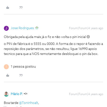
Jose Rodrigues
Forum|Forum|4 years ago
Obrigada pela ajuda mais já o fiz e não volta o pin inicial 😔
o PIN de fábrica é o 5555 ou 0000. A forma de o repor é fazendo a
reposição dos parâmetros, se não resultou; ligue 16990 apoio
tecnico para que a NOS remotamente desbloquei o pin da box.
1 pessoa gostou
T
Mário P.
Forum|Forum|4 years ago
Boa tarde
@Toninhoalt
,