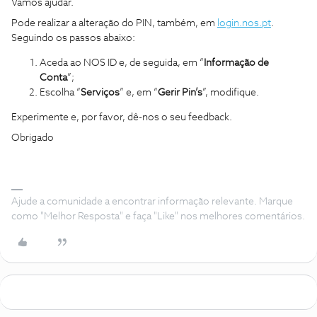
Vamos ajudar.
Pode realizar a alteração do PIN, também, em
login.nos.pt
.
Seguindo os passos abaixo:
Aceda ao NOS ID e, de seguida, em “
Informação de
Conta
”;
Escolha “
Serviços
” e, em “
Gerir Pin’s
”, modifique.
Experimente e, por favor, dê-nos o seu feedback.
Obrigado
Ajude a comunidade a encontrar informação relevante. Marque
como "Melhor Resposta" e faça "Like" nos melhores comentários.