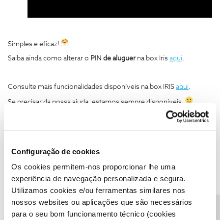
Simples e eficaz!
Saiba ainda como alterar o
PIN de aluguer
na box Iris
aqui
.
Consulte mais funcionalidades disponíveis na box IRIS
aqui
.
Se precisar da nossa ajuda, estamos sempre disponíveis.
Ajude a comunidade a encontrar informação relevante. Marque
como "Melhor Resposta" e faça "Like" nos melhores comentários.
Configuração de cookies
Siga os perfis da moderação, através da opção "Seguir", para estar
sempre a par das ultimas novidades.
Os cookies permitem-nos proporcionar lhe uma
experiência de navegação personalizada e segura.
IRIS
seguranca
configurar
PIN
bloqueio
Utilizamos cookies e/ou ferramentas similares nos
nossos websites ou aplicações que são necessários
box iris
PIN de bloqueio
Alterar PIN
para o seu bom funcionamento técnico (cookies