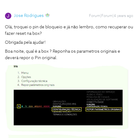
Jose Rodrigues
Forum|Forum|4 years ago
Olá, troquei o pin de bloqueio e já não lembro, como recuperar ou
fazer reset na box?
Obrigada pela ajudar!
Boa noite, qual é a box ? Reponha os parametros originais e
deverá repor o Pin original.