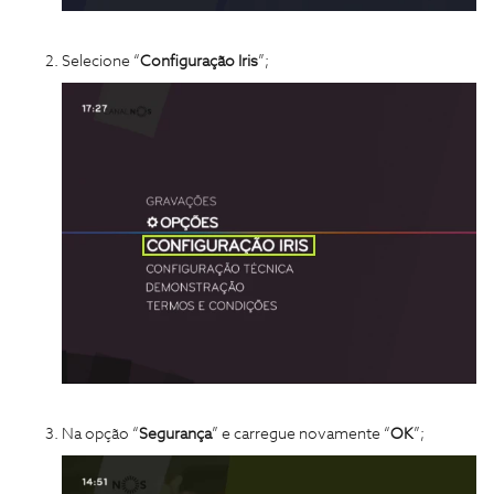
Selecione “
Configuração Iris
”;
Na opção “
Segurança
” e carregue novamente “
OK
”;