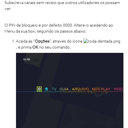
Subscreva canais sem receio que outros utilizadores os possam
ver.
O PIN de bloqueio é por defeito 0000. Altere-o acedendo ao
Menu da sua box, seguindo os passos abaixo:
Aceda às “
Opções
”, através do ícone
, e prima
OK
no seu comando;