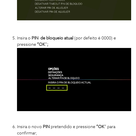
Insira o
PIN de bloqueio atual
(por defeito é 0000)
e
pressione
“OK
”
;
Insira o novo
PIN
pretendido
e pressione
“OK
”
para
confirmar;