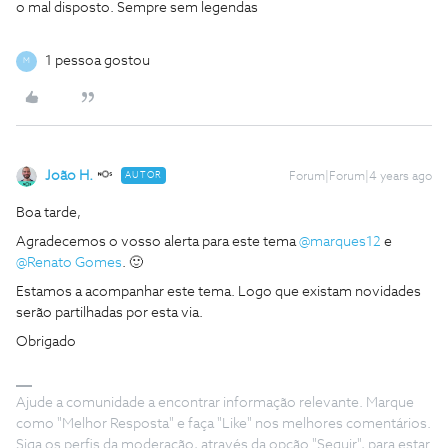
o mal disposto. Sempre sem legendas
1 pessoa gostou
M
João H.
AUTOR
Forum|Forum|4 years ago
Boa tarde,
Agradecemos o vosso alerta para este tema
@marques12
e
@Renato Gomes
. 🙂
Estamos a acompanhar este tema. Logo que existam novidades
serão partilhadas por esta via.
Obrigado
Ajude a comunidade a encontrar informação relevante. Marque
como "Melhor Resposta" e faça "Like" nos melhores comentários.
Siga os perfis da moderação, através da opção "Seguir", para estar