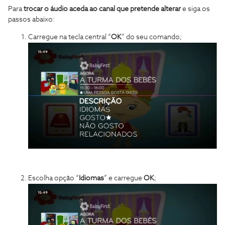
Para
trocar o áudio aceda ao canal que pretende alterar
e siga os
passos abaixo:
Carregue na tecla central “
OK
” do seu comando;
Escolha opção “
Idiomas
”
e carregue
OK
;