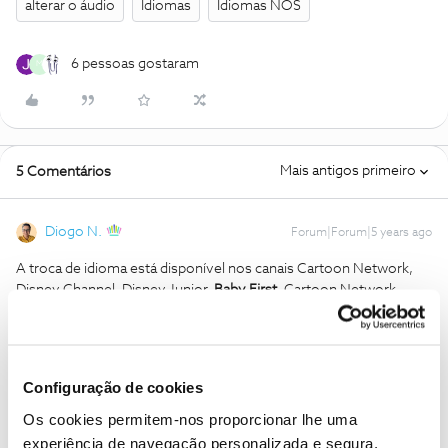
alterar o áudio
Idiomas
Idiomas NOS
6 pessoas gostaram
M
Mais antigos primeiro
5 Comentários
Diogo N.
Forum|Forum|5 years ago
A troca de idioma está disponível nos canais Cartoon Network,
Disney Channel, Disney Junior,
Baby First
, Cartoon Network,
Sport TV 4 e Eurosport.
Baby TV*
Este post veio diretamente do arquivo haha
Configuração de cookies
Os cookies permitem-nos proporcionar lhe uma
1 pessoa gostou
M
experiência de navegação personalizada e segura.