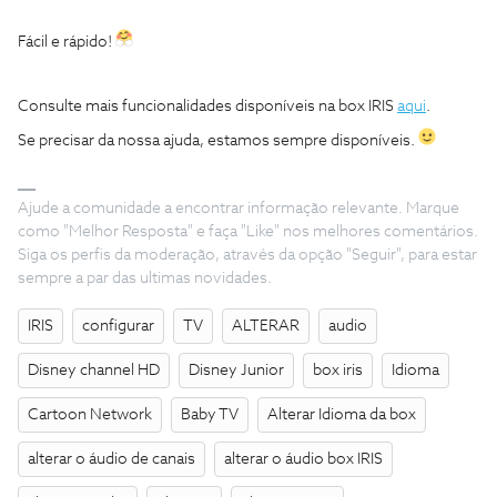
Fácil e rápido!
Consulte mais funcionalidades disponíveis na box IRIS
aqui
.
Se precisar da nossa ajuda, estamos sempre disponíveis.
Ajude a comunidade a encontrar informação relevante. Marque
como "Melhor Resposta" e faça "Like" nos melhores comentários.
Siga os perfis da moderação, através da opção "Seguir", para estar
sempre a par das ultimas novidades.
IRIS
configurar
TV
ALTERAR
audio
Disney channel HD
Disney Junior
box iris
Idioma
Cartoon Network
Baby TV
Alterar Idioma da box
alterar o áudio de canais
alterar o áudio box IRIS