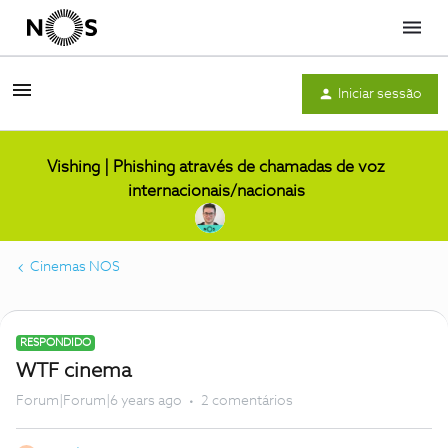
Menu
Iniciar sessão
Vishing | Phishing através de chamadas de voz
internacionais/nacionais
Cinemas NOS
RESPONDIDO
WTF cinema
Forum|Forum|6 years ago
2 comentários