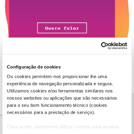
Configuração de cookies
Os cookies permitem-nos proporcionar lhe uma
experiência de navegação personalizada e segura.
Utilizamos cookies e/ou ferramentas similares nos
nossos websites ou aplicações que são necessários
Precisa de ajuda?
para o seu bom funcionamento técnico (cookies
necessários para a prestação de serviço).
Tiago C.
RESPOSTA
Forum|Forum|6 years ago
Caso aceite, poderemos utilizar cookies para analisar
informação estatística (cookies de analítica), adaptar