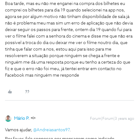
Boa tarde, mas eu não me enganei na compra dos bilhetes eu
comprei os bilhetes para dia 19 quando selecionei na app nos,
agora se por algum motivo não tinham disponibilidade de sala já
não é problema meu mas sim um erro de aplicação que não devia
deixar seguir os passos para frente, ontem dia 19 quando fui para
ver o filme falei com a senhora do cinema e disse me que não era
possível a troca do dia ou deixar me ver o filme noutro dia, que
tinha que falar com a nos, estou aqui para isso para me
resolverem a situação porque ninguém se chega a frente e
ninguém me dá uma resposta porque eu tenho a certeza do que
fiz e que o erro não foi meu, já tentei entrar em contacto no
Facebook mas ninguém me responde
Mário P.
Forum|Forum|3 years ago
Vamos ajudar,
@Andreiasantos97
.