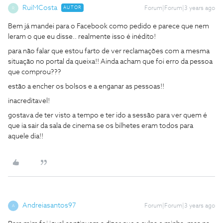
RuiMCosta
AUTOR
Forum|Forum|3 years ago
R
Bem já mandei para o Facebook como pedido e parece que nem
leram o que eu disse.. realmente isso é inédito!
para não falar que estou farto de ver reclamações com a mesma
situação no portal da queixa!! Ainda acham que foi erro da pessoa
que comprou???
estão a encher os bolsos e a enganar as pessoas!!
inacreditavel!
gostava de ter visto a tempo e ter ido a sessão para ver quem é
que ia sair da sala de cinema se os bilhetes eram todos para
aquele dia!!
Andreiasantos97
Forum|Forum|3 years ago
A