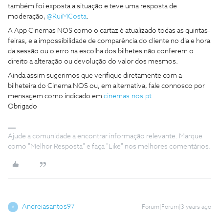
também foi exposta a situação e teve uma resposta de
moderação,
@RuiMCosta
.
A App Cinemas NOS como o cartaz é atualizado todas as quintas-
feiras, e a impossibilidade de comparência do cliente no dia e hora
da sessão ou o erro na escolha dos bilhetes não conferem o
direito a alteração ou devolução do valor dos mesmos.
Ainda assim sugerimos que verifique diretamente com a
bilheteira do Cinema NOS ou, em alternativa, fale connosco por
mensagem como indicado em
cinemas.nos.pt
.
Obrigado
Ajude a comunidade a encontrar informação relevante. Marque
como "Melhor Resposta" e faça "Like" nos melhores comentários.
Andreiasantos97
Forum|Forum|3 years ago
A