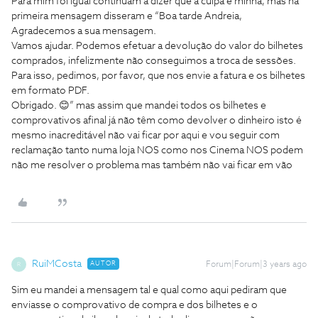
Para mim foi igual continuam a dizer que a culpa e minha, mas na
primeira mensagem disseram e “Boa tarde Andreia,
Agradecemos a sua mensagem.
Vamos ajudar. Podemos efetuar a devolução do valor do bilhetes
comprados, infelizmente não conseguimos a troca de sessões.
Para isso, pedimos, por favor, que nos envie a fatura e os bilhetes
em formato PDF.
Obrigado. 😊” mas assim que mandei todos os bilhetes e
comprovativos afinal já não têm como devolver o dinheiro isto é
mesmo inacreditável não vai ficar por aqui e vou seguir com
reclamação tanto numa loja NOS como nos Cinema NOS podem
não me resolver o problema mas também não vai ficar em vão
RuiMCosta
AUTOR
Forum|Forum|3 years ago
R
Sim eu mandei a mensagem tal e qual como aqui pediram que
enviasse o comprovativo de compra e dos bilhetes e o