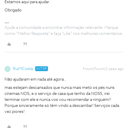
Estamos aqui para ajudar.
Obrigado
Ajude a comunidade a encontrar informação relevante. Marque
como "Melhor Resposta" e faça "Like" nos melhores comentários.
RuiMCosta
AUTOR
Forum|Forum|3 years ago
R
Não ajudaram em nada até agora..
mas estejam descansados que nunca mais meto os pés nuns
cinemas NOS, e o serviço de casa que tenho da NOS5, irei
terminar com ele e nunca vos vou recomendar a ninguém!!
Porque sinceramente só têm vindo a descambar! Serviços cada
vez piores!