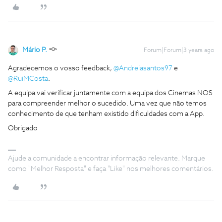
Mário P.
Forum|Forum|3 years ago
Agradecemos o vosso feedback,
@Andreiasantos97
e
@RuiMCosta
.
A equipa vai verificar juntamente com a equipa dos Cinemas NOS
para compreender melhor o sucedido. Uma vez que não temos
conhecimento de que tenham existido dificuldades com a App.
Obrigado
Ajude a comunidade a encontrar informação relevante. Marque
como "Melhor Resposta" e faça "Like" nos melhores comentários.