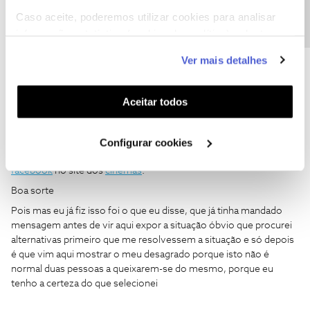
Caso aceite, poderemos utilizar cookies para analisar
informação estatística (cookies de analítica), adaptar
este serviço às suas preferências e apresentar-lhe
Ver mais detalhes
Andreiasantos97
Forum|Forum|3 years ago
A
funcionalidades (cookies de personalização e
funcionalidade) e adaptar anúncios aos seus interesses
Fico à espera que me respondam durante quanto tempo? É que já
(cookies de publicidade personalizada). Pode gerir a
Aceitar todos
mandei a mensagem de manhã são 19:30 e não tenho resposta
utilização dos cookies clicando em "
Configurar
Cookies
".
Boa tarde
@Andreiasantos97
,
Configurar cookies
A equipa de moderação, solicitou que envie
mensagem via
facebook
no site dos
cinemas
.
Boa sorte
Pois mas eu já fiz isso foi o que eu disse, que já tinha mandado
mensagem antes de vir aqui expor a situação óbvio que procurei
alternativas primeiro que me resolvessem a situação e só depois
é que vim aqui mostrar o meu desagrado porque isto não é
normal duas pessoas a queixarem-se do mesmo, porque eu
tenho a certeza do que selecionei