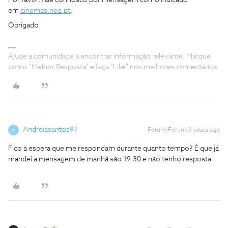
Por favor, fale connosco por mensagem como indicado
em
cinemas.nos.pt
.
Obrigado
Ajude a comunidade a encontrar informação relevante. Marque
como "Melhor Resposta" e faça "Like" nos melhores comentários.
Andreiasantos97
Forum|Forum|3 years ago
A
Fico à espera que me respondam durante quanto tempo? É que já
mandei a mensagem de manhã são 19:30 e não tenho resposta