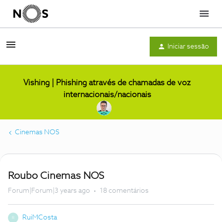
Menu
Iniciar sessão
Vishing | Phishing através de chamadas de voz
internacionais/nacionais
Cinemas NOS
Roubo Cinemas NOS
Forum|Forum|3 years ago
18 comentários
RuiMCosta
R