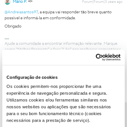
Mário P.
Forum|Forum|3 years ago
@Andreiasantos97
, a equipa vai responder tão breve quanto
possível e informá-la em conformidade.
Obrigado
Ajude a comunidade a encontrar informação relevante. Marque
como "Melhor Resposta" e faça "Like" nos melhores comentários.
Configuração de cookies
RuiMCosta
AUTOR
Forum|Forum|3 years ago
R
Os cookies permitem-nos proporcionar lhe uma
experiência de navegação personalizada e segura.
@Mário P.
, já enviei mensagem para o Facebook, espero que
Utilizamos cookies e/ou ferramentas similares nos
resolvam a situação, já que a gerente que se encontrava nos
nossos websites ou aplicações que são necessários
Cinemas NOS do Colombo nada fez para resolver a situação e
Precisa de ajuda?
escusar ser pedido o livro de reclamações
para o seu bom funcionamento técnico (cookies
necessários para a prestação de serviço).