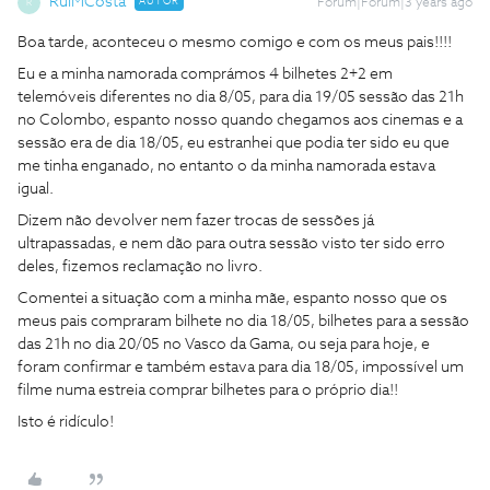
RuiMCosta
AUTOR
Forum|Forum|3 years ago
R
Boa tarde, aconteceu o mesmo comigo e com os meus pais!!!!
Eu e a minha namorada comprámos 4 bilhetes 2+2 em
telemóveis diferentes no dia 8/05, para dia 19/05 sessão das 21h
no Colombo, espanto nosso quando chegamos aos cinemas e a
sessão era de dia 18/05, eu estranhei que podia ter sido eu que
me tinha enganado, no entanto o da minha namorada estava
igual.
Dizem não devolver nem fazer trocas de sessões já
ultrapassadas, e nem dão para outra sessão visto ter sido erro
deles, fizemos reclamação no livro.
Comentei a situação com a minha mãe, espanto nosso que os
meus pais compraram bilhete no dia 18/05, bilhetes para a sessão
das 21h no dia 20/05 no Vasco da Gama, ou seja para hoje, e
foram confirmar e também estava para dia 18/05, impossível um
filme numa estreia comprar bilhetes para o próprio dia!!
Isto é ridículo!