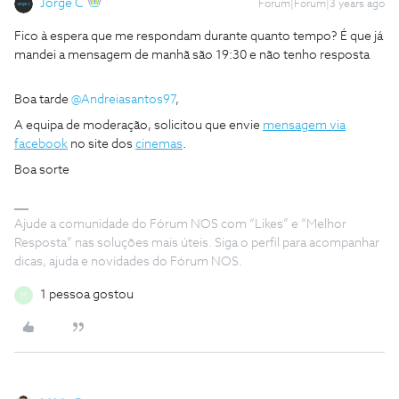
Jorge C
Forum|Forum|3 years ago
Fico à espera que me respondam durante quanto tempo? É que já
mandei a mensagem de manhã são 19:30 e não tenho resposta
Boa tarde
@Andreiasantos97
,
A equipa de moderação, solicitou que envie
mensagem via
facebook
no site dos
cinemas
.
Boa sorte
Ajude a comunidade do Fórum NOS com “Likes” e “Melhor
Resposta” nas soluções mais úteis. Siga o perfil para acompanhar
dicas, ajuda e novidades do Fórum NOS.
1 pessoa gostou
M