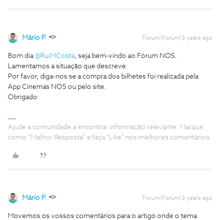
Mário P.
Forum|Forum|3 years ago
Bom dia
@RuiMCosta
, seja bem-vindo ao Fórum NOS.
Lamentamos a situação que descreve.
Por favor, diga-nos se a compra dos bilhetes foi realizada pela
App Cinemas NOS ou pelo site.
Obrigado
Ajude a comunidade a encontrar informação relevante. Marque
como "Melhor Resposta" e faça "Like" nos melhores comentários.
Mário P.
Forum|Forum|3 years ago
Movemos os vossos comentários para o artigo onde o tema