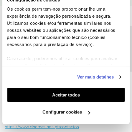
Os cookies permitem-nos proporcionar lhe uma
experiência de navegação personalizada e segura.
Jó Car
Forum|Forum|1 month ago
J
Utilizamos cookies e/ou ferramentas similares nos
Gostaria de fazer o cancelamento da compra do meu ingresso,
nossos websites ou aplicações que são necessários
teria como obter o reembolso. Pois terei uma cirurgia neste
Precisa de ajuda?
para o seu bom funcionamento técnico (cookies
mesmo dia. Portanto preciso obter o reembolso do ingresso o
necessários para a prestação de serviço).
mais rápido possível se faz favor.
Caso aceite, poderemos utilizar cookies para analisar
informação estatística (cookies de analítica), adaptar
este serviço às suas preferências e apresentar-lhe
Ver mais detalhes
funcionalidades (cookies de personalização e
João H.
Forum|Forum|1 month ago
funcionalidade) e adaptar anúncios aos seus interesses
(cookies de publicidade personalizada). Pode gerir a
Aceitar todos
Boa tarde ​
@Jó Car
,
utilização dos cookies clicando em "
Configurar
Agradecemos a sua mensagem.
Cookies
".
Configurar cookies
Sugerimos que contacte diretamente através do formulário de
contacto, disponível em:
https://www.cinemas.nos.pt/contactos