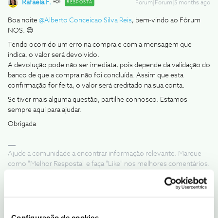
Rafaela F.
RESPOSTA
Forum|Forum|5 months ago
Boa noite ​
@Alberto Conceicao Silva Reis
, bem‑vindo ao Fórum
NOS. 😊
Tendo ocorrido um erro na compra e com a mensagem que
indica, o valor será devolvido.
A devolução pode não ser imediata, pois depende da validação do
banco de que a compra não foi concluída. Assim que esta
confirmação for feita, o valor será creditado na sua conta.
Se tiver mais alguma questão, partilhe connosco. Estamos
sempre aqui para ajudar.
Obrigada
Ajude a comunidade a encontrar informação relevante. Marque
como "Melhor Resposta" e faça "Like" nos melhores comentários.
Siga os perfis da moderação, através da opção "Seguir", para estar
sempre a par das últimas novidades.
Configuração de cookies