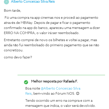
Alberto Conceicao Silva Reis
A
Bom tarde,
Fiz uma compra na app cinemas nos e procedi ao pagamento
através de MBWay. Depois de pagar e ficar o pagamento
confirmado na app do banco, apareceu uma mensagem a dizer
ERRO NA COMPRA, o valor irá ser reembolsado.
Entretanto comprei de novo os bilhetes e voltei a pagar, mas
ainda não fui reembolsado do primeiro pagamento que se não
concretizou.
como devo fazer?
Melhor resposta por
Rafaela F.
Boa noite ​
@Alberto Conceicao Silva
Reis
, bem‑vindo ao Fórum NOS. 😊
Tendo ocorrido um erro na compra e com a
mensagem que indica, o valor será devolvido.