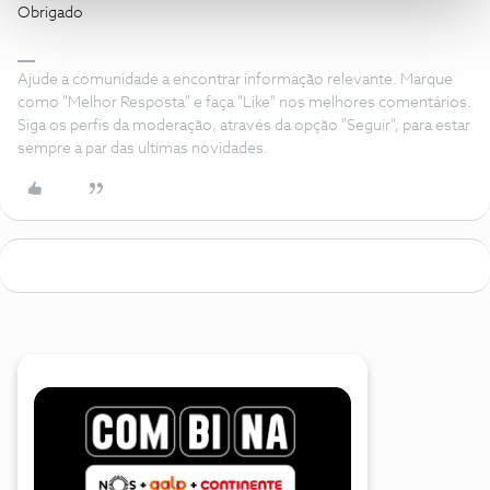
Obrigado
Ajude a comunidade a encontrar informação relevante. Marque
como "Melhor Resposta" e faça "Like" nos melhores comentários.
Siga os perfis da moderação, através da opção "Seguir", para estar
sempre a par das ultimas novidades.