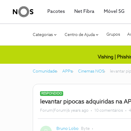
Pacotes
Net Fibra
Móvel 5G
Grupos
As
Categorias
Centro de Ajuda
Vishing | Phish
Comunidade
APPs
Cinemas NOS
levantar pi
RESPONDIDO
levantar pipocas adquiridas na A
Forum|Forum|6 years ago
10 comentários
4
Bruno Lobo
Byte