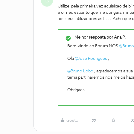
B
Utilizei pela primeira vez aquisição de 
é o meu espanto que me obrigaram ir para
aos seus utilizadores as filas. Acho que 
Melhor resposta por
Ana P.
Bem-vindo ao Fórum NOS
@Bruno
Olá
@Jose Rodrigues
,
@Bruno Lobo
, agradecemos a sua 
tema partilharemos nos meios habi
Obrigada
Gosto