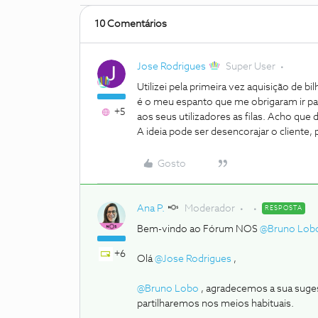
10 Comentários
Jose Rodrigues
Super User
Utilizei pela primeira vez aquisição de 
é o meu espanto que me obrigaram ir para
+5
aos seus utilizadores as filas. Acho que 
A ideia pode ser desencorajar o cliente,
Gosto
Ana P.
Moderador
RESPOSTA
Bem-vindo ao Fórum NOS
@Bruno Lob
+6
Olá
@Jose Rodrigues
,
@Bruno Lobo
, agradecemos a sua suge
partilharemos nos meios habituais.