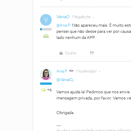
VâniaO
Megabyte
V
@Ana P.
Não apareceu mais. É muito estr
pensei que não desse para ver por caus
lado nenhum da APP.
Gosto
Ana P.
Moderador
@VâniaO
,
+6
Vamos ajudá-la! Pedimos que nos envie 
mensagem privada, por favor. Vamos ver
Obrigada
Ajude a comunidade a encontrar inform