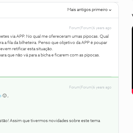
Mais antigos primeiro
Forum|Forum|6 years ago
bilhetes via APP. No qual me ofereceram umas pipocas. Qual
 a fila da bilheteira. Penso que objetivo da APP é poupar
devem retificar esta situação.
 para que não vá para a bicha e ficarem com as pipocas.
Forum|Forum|6 years ago
o
🙂 ,
stão! Assim que tivermos novidades sobre este tema