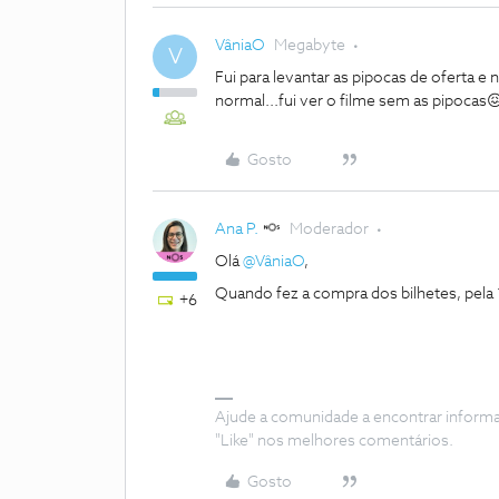
VâniaO
Megabyte
V
Fui para levantar as pipocas de oferta e
normal...fui ver o filme sem as pipocas
Gosto
Ana P.
Moderador
Olá
@VâniaO
,
Quando fez a compra dos bilhetes, pela 1
+6
Ajude a comunidade a encontrar inform
"Like" nos melhores comentários.
Gosto