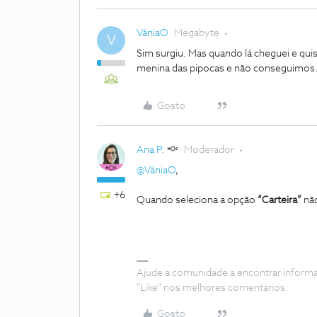
VâniaO
Megabyte
V
Sim surgiu. Mas quando lá cheguei e quis
menina das pipocas e não conseguimos
Gosto
Ana P.
Moderador
@VâniaO
,
+6
Quando seleciona a opção
“Carteira”
não
Ajude a comunidade a encontrar inform
"Like" nos melhores comentários.
Gosto