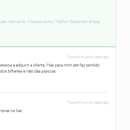
ação relevante. Marque como "Melhor Resposta" e faça
Forum|Forum|6 years ago
ssoa a adquirir a oferta. Mas para mim até faz sentido
dos bilhetes e não das pipocas.
Forum|Forum|6 years ago
mpras no bar.