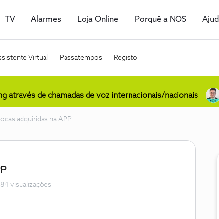
TV
Alarmes
Loja Online
Porquê a NOS
Aju
sistente Virtual
Passatempos
Registo
ing através de chamadas de voz internacionais/nacionais
pocas adquiridas na APP
PP
84 visualizações