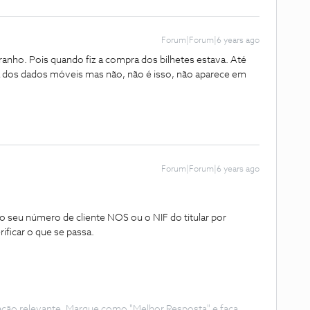
Forum|Forum|6 years ago
anho. Pois quando fiz a compra dos bilhetes estava. Até
a dos dados móveis mas não, não é isso, não aparece em
Forum|Forum|6 years ago
o seu número de cliente NOS ou o NIF do titular por
ificar o que se passa.
ação relevante. Marque como "Melhor Resposta" e faça