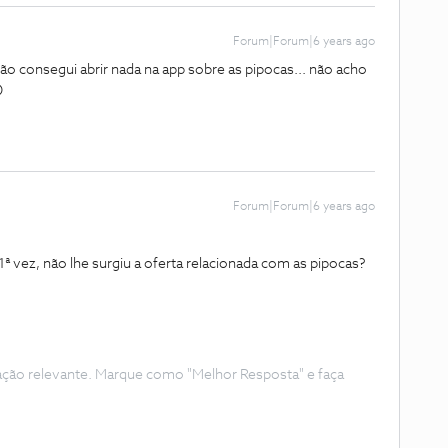
Forum|Forum|6 years ago
 não consegui abrir nada na app sobre as pipocas... não acho

Forum|Forum|6 years ago
ª vez, não lhe surgiu a oferta relacionada com as pipocas?
ação relevante. Marque como "Melhor Resposta" e faça