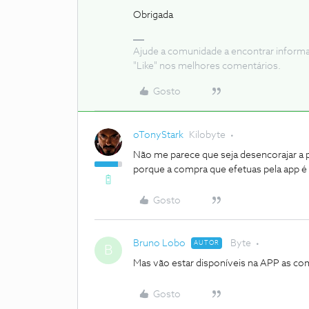
Obrigada
Ajude a comunidade a encontrar inform
"Like" nos melhores comentários.
Gosto
oTonyStark
Kilobyte
Não me parece que seja desencorajar a pe
porque a compra que efetuas pela app é 
Gosto
Bruno Lobo
Byte
AUTOR
B
Mas vão estar disponíveis na APP as co
Gosto