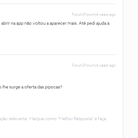
Forum|Forum|6 years ago
 abrir na app não voltou a aparecer mais. Até pedi ajuda à
.
Forum|Forum|6 years ago
 lhe surge a oferta das pipocas?
ação relevante. Marque como "Melhor Resposta" e faça