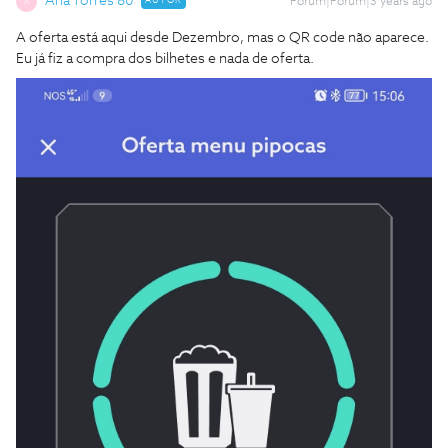
Ana Torres 80
AUTOR
Forum|Forum|3 years ago
A
A oferta está aqui desde Dezembro, mas o QR code não aparece.
Eu já fiz a compra dos bilhetes e nada de oferta.