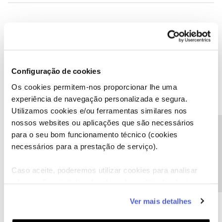
Ana Torres 80
AUTOR
Forum|Forum|3 years ago
A
Mas a oferta, fica disponível na carteira em qrcode para levantar
na bilheteira
Configuração de cookies
Pois deveria ficar, mas só fica se eu a seleccionar na altura da
compra o que não consegui fazer porque os menus não
Os cookies permitem-nos proporcionar lhe uma
aparecem.
experiência de navegação personalizada e segura.
Utilizamos cookies e/ou ferramentas similares nos
nossos websites ou aplicações que são necessários
Precisa de ajuda?
para o seu bom funcionamento técnico (cookies
necessários para a prestação de serviço).
Caso aceite, poderemos utilizar cookies para analisar
informação estatística (cookies de analítica), adaptar
este serviço às suas preferências e apresentar-lhe
Ver mais detalhes
funcionalidades (cookies de personalização e
funcionalidade) e adaptar anúncios aos seus interesses