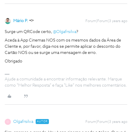
Mário P.
Forum|Forum|3 years ago
Surge um QRCode certo,
@Olgafrsilva
?
Aceda à App Cinemas NOS com os mesmos dados da Área de
Cliente e, por favor, diga-nos se permite aplicar o desconto do
Cartão NOS ou se surge uma mensagem de erro.
Obrigado
Ajude a comunidade a encontrar informação relevante. Marque
como "Melhor Resposta" e faça "Like" nos melhores comentários.
Olgafrsilva
AUTOR
Forum|Forum|3 years ago
O