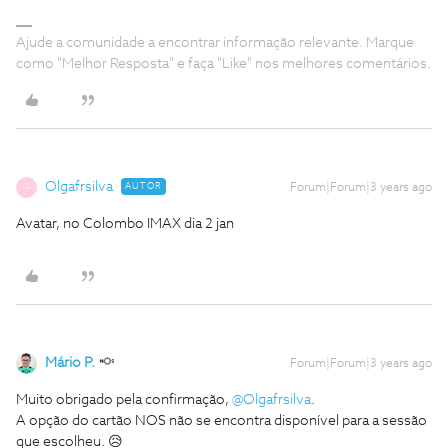
Ajude a comunidade a encontrar informação relevante. Marque
como "Melhor Resposta" e faça "Like" nos melhores comentários.
Olgafrsilva
AUTOR
Forum|Forum|3 years ago
O
Avatar, no Colombo IMAX dia 2 jan
Mário P.
Forum|Forum|3 years ago
Muito obrigado pela confirmação,
@Olgafrsilva
.
A opção do cartão NOS não se encontra disponível para a sessão
que escolheu. 😥