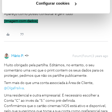
Configurar cookies
Olgafrsilva
AUTOR
Forum|Forum|3 years ago
O
Apareço como posso consultar e gerir tudo
[Imagem com dados]
Mário P.
Forum|Forum|3 years ago
Muito obrigado pela partilha. Editámos, no entanto, o seu
comentário uma vez que o print contem os seus dados para os
proteger, pedimos que não os partilhe publicamente.
Tem mais do que uma conta associada à Área de Cliente,
@Olgafrsilva
.
Uma residencial e outra empresarial. É necessário escolher a
Conta “C” ao invés da “5.” como pré-definida.
Confirmámos que o cartão cinemas NOS está ativo e disponível,
pelo que sugerimos que torne a sua conta como preferencial para