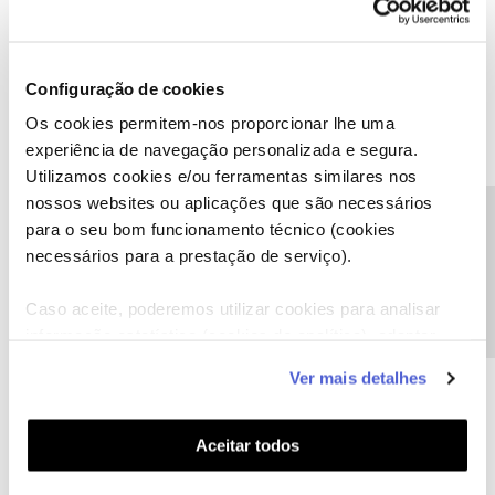
Configuração de cookies
Os cookies permitem-nos proporcionar lhe uma
experiência de navegação personalizada e segura.
Utilizamos cookies e/ou ferramentas similares nos
nossos websites ou aplicações que são necessários
Precisa de ajuda?
Ficamos a aguardar o seu feedback.
para o seu bom funcionamento técnico (cookies
Muito obrigado
necessários para a prestação de serviço).
Caso aceite, poderemos utilizar cookies para analisar
Ajude a comunidade a encontrar informação relevante. Marque
informação estatística (cookies de analítica), adaptar
como "Melhor Resposta" e faça "Like" nos melhores comentários.
este serviço às suas preferências e apresentar-lhe
Ver mais detalhes
2 pessoas gostaram
M
funcionalidades (cookies de personalização e
funcionalidade) e adaptar anúncios aos seus interesses
(cookies de publicidade personalizada). Pode gerir a
Aceitar todos
utilização dos cookies clicando em "
Configurar
Cookies
".