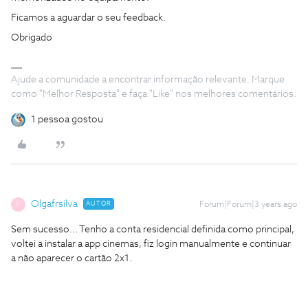
Ficamos a aguardar o seu feedback.
Obrigado
Ajude a comunidade a encontrar informação relevante. Marque
como "Melhor Resposta" e faça "Like" nos melhores comentários.
1 pessoa gostou
Olgafrsilva
AUTOR
Forum|Forum|3 years ago
O
Sem sucesso... Tenho a conta residencial definida como principal,
voltei a instalar a app cinemas, fiz login manualmente e continuar
a não aparecer o cartão 2x1.