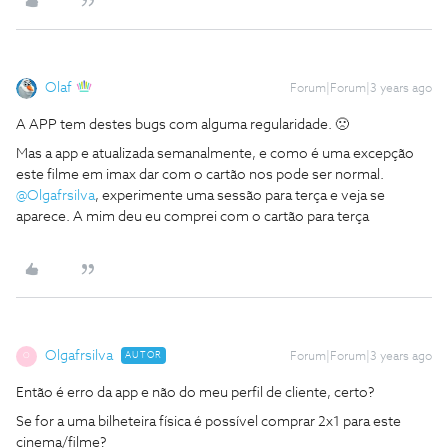
Olaf
Forum|Forum|3 years ago
A APP tem destes bugs com alguma regularidade. 🙁
Mas a app e atualizada semanalmente, e como é uma excepção
este filme em imax dar com o cartão nos pode ser normal.
@Olgafrsilva
, experimente uma sessão para terça e veja se
aparece. A mim deu eu comprei com o cartão para terça
Olgafrsilva
AUTOR
Forum|Forum|3 years ago
O
Então é erro da app e não do meu perfil de cliente, certo?
Se for a uma bilheteira física é possível comprar 2x1 para este
cinema/filme?