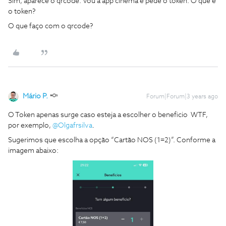
Sim, aparece o qrcode. Vou à app cinema e pede o token. O que é
o token?
O que faço com o qrcode?
Mário P.
Forum|Forum|3 years ago
O Token apenas surge caso esteja a escolher o beneficio WTF,
por exemplo,
@Olgafrsilva
.
Sugerimos que escolha a opção “Cartão NOS (1=2)”. Conforme a
imagem abaixo: