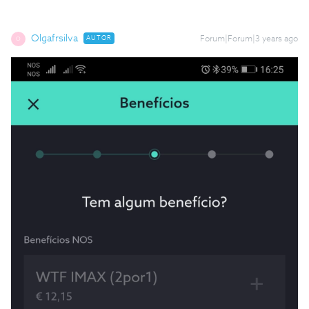
Olgafrsilva
AUTOR
Forum|Forum|3 years ago
O