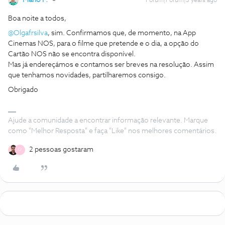
Forum|Forum|3 years ago
Boa noite a todos,
@Olgafrsilva
, sim. Confirmamos que, de momento, na App
Cinemas NOS, para o filme que pretende e o dia, a opção do
Cartão NOS não se encontra disponível.
Mas já endereçámos e contamos ser breves na resolução. Assim
que tenhamos novidades, partilharemos consigo.
Obrigado
Ajude a comunidade a encontrar informação relevante. Marque
como "Melhor Resposta" e faça "Like" nos melhores comentários.
2 pessoas gostaram
O