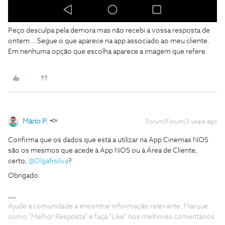
Peço desculpa pela demora mas não recebi a vossa resposta de
ontem... Segue o que aparece na app associado ao meu cliente.
Em nenhuma opção que escolha aparece a imagem que refere.
Mário P.
Forum|Forum|3 years ago
Confirma que os dados que está a utilizar na App Cinemas NOS
são os mesmos que acede à App NOS ou à Área de Cliente,
certo,
@Olgafrsilva
?
Obrigado
Ajude a comunidade a encontrar informação relevante. Marque
como "Melhor Resposta" e faça "Like" nos melhores comentários.