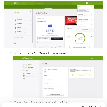
Escolha a opção “
Gerir Utilizadores
”
Consulte o tipo de acesso atribuído;