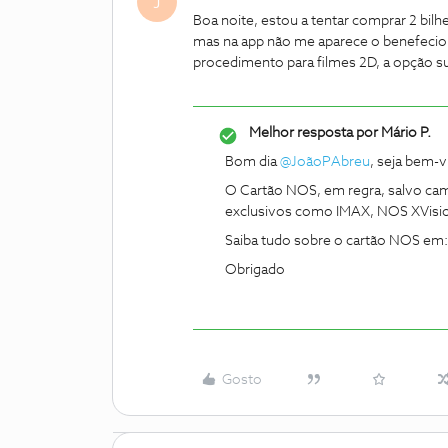
J
Boa noite, estou a tentar comprar 2 bil
mas na app não me aparece o benefeci
procedimento para filmes 2D, a opção s
Melhor resposta por
Mário P.
Bom dia
@JoãoPAbreu
, seja bem-
O Cartão NOS, em regra, salvo cam
exclusivos como IMAX, NOS XVisi
Saiba tudo sobre o cartão NOS em
Obrigado
Gosto