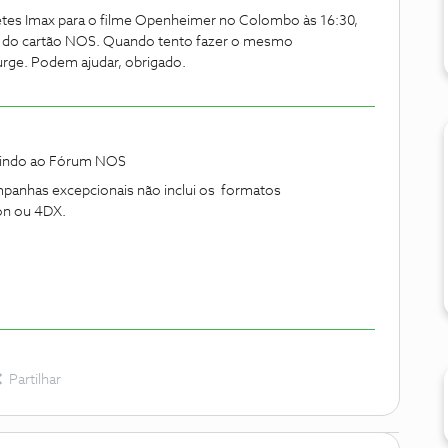
hetes Imax para o filme Openheimer no Colombo às 16:30,
o do cartão NOS. Quando tento fazer o mesmo
urge. Podem ajudar, obrigado.
vindo ao Fórum NOS
panhas excepcionais não inclui os formatos
on ou 4DX.
:
Partilhar