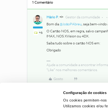
1 Comentário
Mário P.
Gestor da comunidade
Bom dia
@JoãoPAbreu
, seja bem-vind
O Cartão NOS, em regra, salvo campanh
+6
IMAX, NOS XVision ou 4DX.
Saiba tudo sobre o cartão NOS em:
Obrigado
Ajude a comunidade a encontrar inform
"Like" nos melhores comentários.
Gosto
Configuração de cookies
Os cookies permitem-nos 
Utilizamos cookies e/ou f