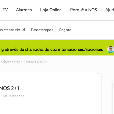
TV
Alarmes
Loja Online
Porquê a NOS
Aju
sistente Virtual
Passatempos
Registo
ing através de chamadas de voz internacionais/nacionais
bilhetes IMAX Cartão NOS 2+1
 NOS 2+1
3 visualizações