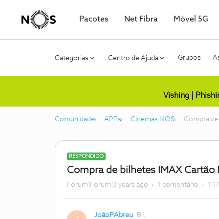
Pacotes
Net Fibra
Móvel 5G
Grupos
As
Categorias
Centro de Ajuda
Vishing | Phish
Comunidade
APPs
Cinemas NOS
Compra de 
RESPONDIDO
Compra de bilhetes IMAX Cartão
Forum|Forum|3 years ago
1 comentário
147
JoãoPAbreu
Bit