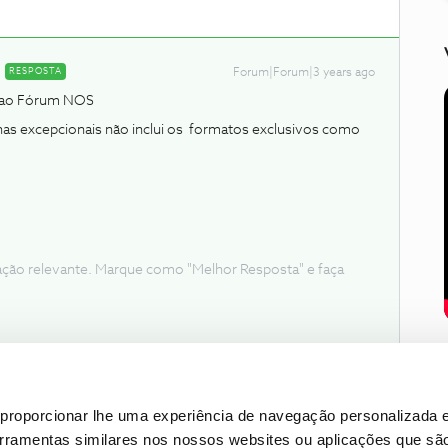
RESPOSTA
Forum|Forum|3 years ago
o ao Fórum NOS
as excepcionais não inclui os formatos exclusivos como
ação relevante. Marque como "Melhor Resposta" e faça
proporcionar lhe uma experiência de navegação personalizada e
erramentas similares nos nossos websites ou aplicações que sã