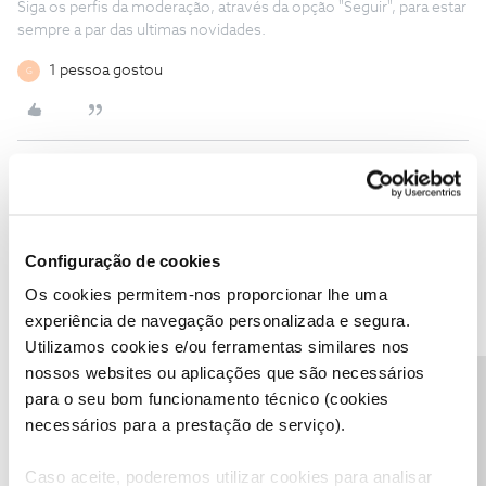
Siga os perfis da moderação, através da opção "Seguir", para estar
sempre a par das ultimas novidades.
1 pessoa gostou
G
Guilherme Melo
AUTOR
Forum|Forum|7 months ago
G
Boa tarde ​
@Guilherme Melo
,
Configuração de cookies
Recebemos a sua mensagem privada e vamos responder-lhe o
Os cookies permitem-nos proporcionar lhe uma
mais breve que nos for possível.
experiência de navegação personalizada e segura.
Obrigado
Utilizamos cookies e/ou ferramentas similares nos
Boa tarde. Alguma novidade sobre este tema? Obrigado
nossos websites ou aplicações que são necessários
Precisa de ajuda?
para o seu bom funcionamento técnico (cookies
necessários para a prestação de serviço).
Caso aceite, poderemos utilizar cookies para analisar