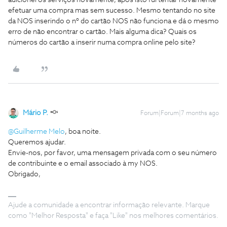
adicionei os serviços novamente, após isto fui tentar novamente
efetuar uma compra mas sem sucesso. Mesmo tentando no site
da NOS inserindo o nº do cartão NOS não funciona e dá o mesmo
erro de não encontrar o cartão. Mais alguma dica? Quais os
números do cartão a inserir numa compra online pelo site?
Mário P.
Forum|Forum|7 months ago
@Guilherme Melo
, boa noite.
Queremos ajudar.
Envie-nos, por favor, uma mensagem privada com o seu número
de contribuinte e o email associado à my NOS.
Obrigado,
Ajude a comunidade a encontrar informação relevante. Marque
como "Melhor Resposta" e faça "Like" nos melhores comentários.