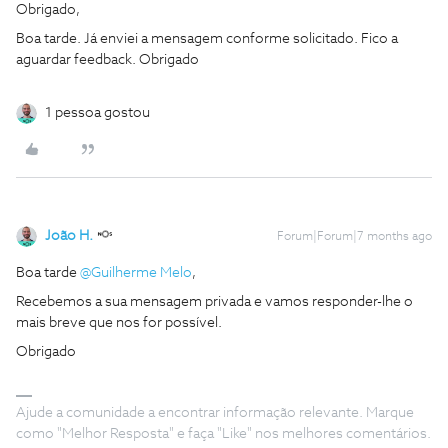
Obrigado,
Boa tarde. Já enviei a mensagem conforme solicitado. Fico a
aguardar feedback. Obrigado
1 pessoa gostou
João H.
Forum|Forum|7 months ago
Boa tarde ​
@Guilherme Melo
,
Recebemos a sua mensagem privada e vamos responder-lhe o
mais breve que nos for possível.
Obrigado
Ajude a comunidade a encontrar informação relevante. Marque
como "Melhor Resposta" e faça "Like" nos melhores comentários.