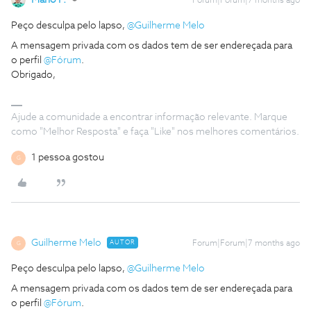
Mário P.
Forum|Forum|7 months ago
Peço desculpa pelo lapso, ​
@Guilherme Melo
A mensagem privada com os dados tem de ser endereçada para
o perfil ​
@Fórum
.
Obrigado,
Ajude a comunidade a encontrar informação relevante. Marque
como "Melhor Resposta" e faça "Like" nos melhores comentários.
1 pessoa gostou
G
Guilherme Melo
AUTOR
Forum|Forum|7 months ago
G
Peço desculpa pelo lapso, ​
@Guilherme Melo
A mensagem privada com os dados tem de ser endereçada para
o perfil ​
@Fórum
.