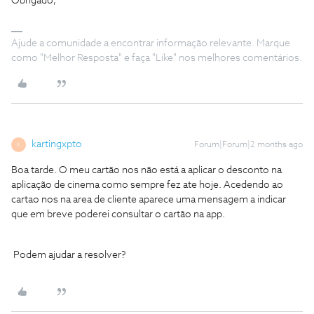
Obrigado,
Ajude a comunidade a encontrar informação relevante. Marque
como "Melhor Resposta" e faça "Like" nos melhores comentários.
kartingxpto
Forum|Forum|2 months ago
K
Boa tarde. O meu cartão nos não está a aplicar o desconto na
aplicação de cinema como sempre fez ate hoje. Acedendo ao
cartao nos na area de cliente aparece uma mensagem a indicar
que em breve poderei consultar o cartão na app.
Podem ajudar a resolver?