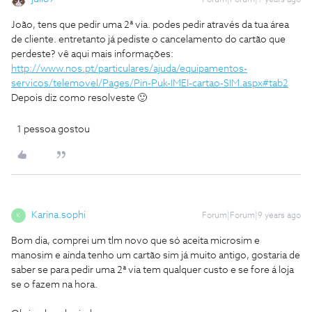
Forum|Forum|9 years ago
João, tens que pedir uma 2ª via. podes pedir através da tua área
de cliente. entretanto já pediste o cancelamento do cartão que
perdeste? vê aqui mais informações:
http://www.nos.pt/particulares/ajuda/equipamentos-
servicos/telemovel/Pages/Pin-Puk-IMEI-cartao-SIM.aspx#tab2
Depois diz como resolveste 🙂
1 pessoa gostou
Karina.sophi
Forum|Forum|9 years ago
K
Bom dia, comprei um tlm novo que só aceita microsim e
manosim e ainda tenho um cartão sim já muito antigo, gostaria de
saber se para pedir uma 2ª via tem qualquer custo e se fore á loja
se o fazem na hora.