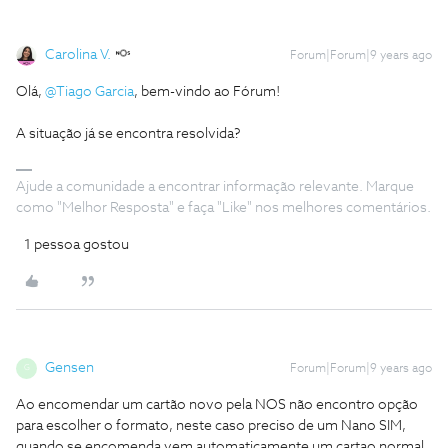
Carolina V.
Forum|Forum|9 years ago
Olá,
@Tiago Garcia
, bem-vindo ao Fórum!
A situação já se encontra resolvida?
Ajude a comunidade a encontrar informação relevante. Marque
como "Melhor Resposta" e faça "Like" nos melhores comentários.
1 pessoa gostou
Gensen
Forum|Forum|9 years ago
G
Ao encomendar um cartão novo pela NOS não encontro opção
para escolher o formato, neste caso preciso de um Nano SIM,
quando se encomenda vem automaticamente um cartao normal