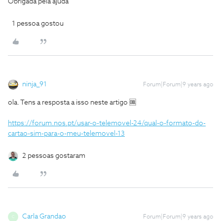
Obrigada pela ajuda
1 pessoa gostou
ninja_91
Forum|Forum|9 years ago
ola. Tens a resposta a isso neste artigo 🆒
https://forum.nos.pt/usar-o-telemovel-24/qual-o-formato-do-
cartao-sim-para-o-meu-telemovel-13
2 pessoas gostaram
Carla Grandao
Forum|Forum|9 years ago
C