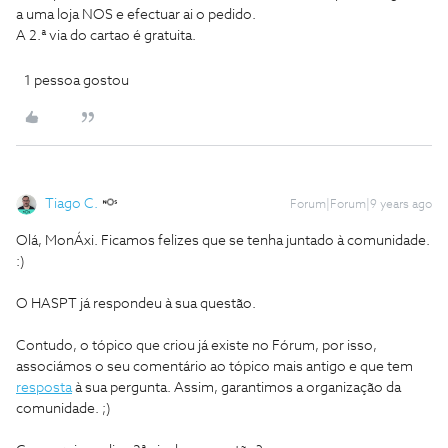
a uma loja NOS e efectuar ai o pedido.
A 2.ª via do cartao é gratuita.
1 pessoa gostou
Tiago C.
Forum|Forum|9 years ago
Olá, MonÁxi. Ficamos felizes que se tenha juntado à comunidade.
:)
O HASPT já respondeu à sua questão.
Contudo, o tópico que criou já existe no Fórum, por isso,
associámos o seu comentário ao tópico mais antigo e que tem
resposta
à sua pergunta. Assim, garantimos a organização da
comunidade. ;)