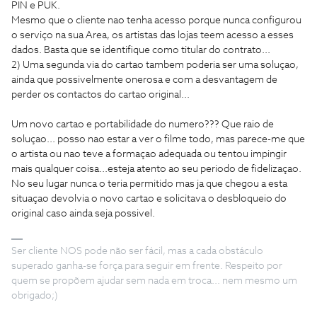
PIN e PUK.
Mesmo que o cliente nao tenha acesso porque nunca configurou
o serviço na sua Area, os artistas das lojas teem acesso a esses
dados. Basta que se identifique como titular do contrato...
2) Uma segunda via do cartao tambem poderia ser uma soluçao,
ainda que possivelmente onerosa e com a desvantagem de
perder os contactos do cartao original...
Um novo cartao e portabilidade do numero??? Que raio de
soluçao... posso nao estar a ver o filme todo, mas parece-me que
o artista ou nao teve a formaçao adequada ou tentou impingir
mais qualquer coisa...esteja atento ao seu periodo de fidelizaçao.
No seu lugar nunca o teria permitido mas ja que chegou a esta
situaçao devolvia o novo cartao e solicitava o desbloqueio do
original caso ainda seja possivel.
Ser cliente NOS pode não ser fácil, mas a cada obstáculo
superado ganha-se força para seguir em frente. Respeito por
quem se propõem ajudar sem nada em troca... nem mesmo um
obrigado;)