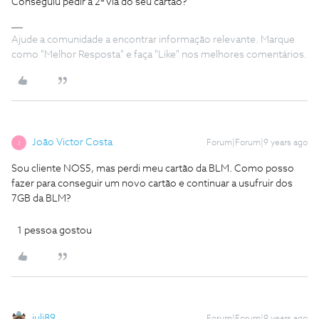
Conseguiu pedir a 2ª via do seu cartão?
Ajude a comunidade a encontrar informação relevante. Marque
como "Melhor Resposta" e faça "Like" nos melhores comentários.
João Victor Costa
Forum|Forum|9 years ago
J
Sou cliente NOS5, mas perdi meu cartão da BLM. Como posso
fazer para conseguir um novo cartão e continuar a usufruir dos
7GB da BLM?
1 pessoa gostou
juli89