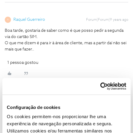
Raquel Guerreiro
Forum|Forum|9 years ago
R
Boa tarde, gostaria de saber como é que posso pedir a segunda
via do cartão SIM.
O que me dizem é para ir à área de cliente, mas a partir daí não sei
mais que fazer..
1 pessoa gostou
Anonymous
Forum|Forum|9 years ago
A
Configuração de cookies
Entra na área de cliente>gerir serviço>pedidos>enviar
Os cookies permitem-nos proporcionar lhe uma
pedidos>cartao SIM, e depois é só enviar.
experiência de navegação personalizada e segura.
Pedindo na área de cliente, pode demorar um bocado, pois têm
Utilizamos cookies e/ou ferramentas similares nos