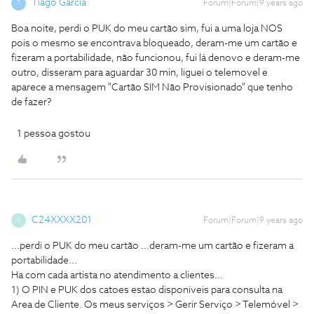
Tiago Garcia
Forum|Forum|9 years ago
T
Boa noite, perdi o PUK do meu cartão sim, fui a uma loja NOS
pois o mesmo se encontrava bloqueado, deram-me um cartão e
fizeram a portabilidade, não funcionou, fui lá denovo e deram-me
outro, disseram para aguardar 30 min, liguei o telemovel e
aparece a mensagem "Cartão SIM Não Provisionado" que tenho
de fazer?
1 pessoa gostou
C24XXXX201
Forum|Forum|9 years ago
C
...perdi o PUK do meu cartão ...deram-me um cartão e fizeram a
portabilidade...
Ha com cada artista no atendimento a clientes...
1) O PIN e PUK dos catoes estao disponiveis para consulta na
Area de Cliente. Os meus serviços > Gerir Serviço > Telemóvel >