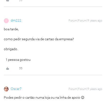
dm222
Forum|Forum|9 years ago
D
boa tarde,
como pedir segunda via de cartao da empresa?
obrigado.
1 pessoa gostou
Oscar7
Forum|Forum|9 years ago
Podes pedir o cartão numa loja ou na linha de apoio 😉