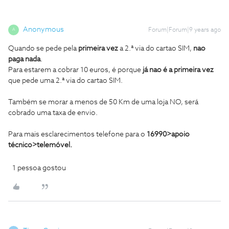
Anonymous
Forum|Forum|9 years ago
A
Quando se pede pela
primeira vez
a 2.ª via do cartao SIM,
nao
paga nada
.
Para estarem a cobrar 10 euros, é porque
já nao é a primeira vez
que pede uma 2.ª via do cartao SIM.
Também se morar a menos de 50 Km de uma loja NO, será
cobrado uma taxa de envio.
Para mais esclarecimentos telefone para o
16990>apoio
técnico>telemóvel.
1 pessoa gostou