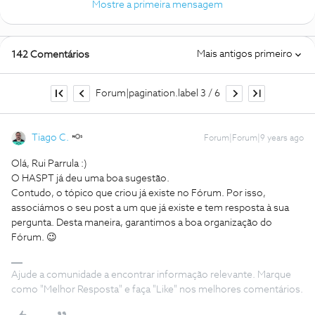
Mostre a primeira mensagem
Mais antigos primeiro
142 Comentários
Forum|pagination.label 3 / 6
Tiago C.
Forum|Forum|9 years ago
Olá, Rui Parrula :)
O HASPT já deu uma boa sugestão.
Contudo, o tópico que criou já existe no Fórum. Por isso,
associámos o seu post a um que já existe e tem resposta à sua
pergunta. Desta maneira, garantimos a boa organização do
Fórum. 😉
Ajude a comunidade a encontrar informação relevante. Marque
como "Melhor Resposta" e faça "Like" nos melhores comentários.