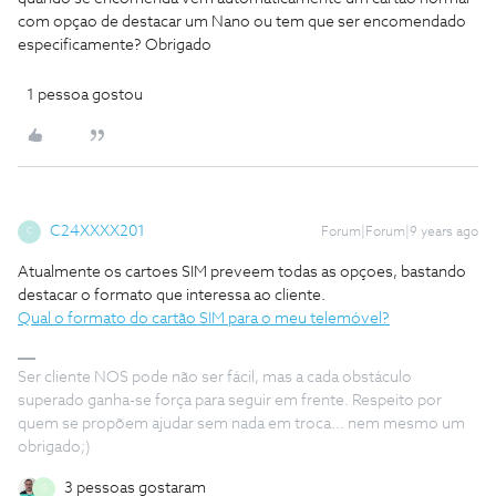
com opçao de destacar um Nano ou tem que ser encomendado
especificamente? Obrigado
1 pessoa gostou
C24XXXX201
Forum|Forum|9 years ago
C
Atualmente os cartoes SIM preveem todas as opçoes, bastando
destacar o formato que interessa ao cliente.
Qual o formato do cartão SIM para o meu telemóvel?
Ser cliente NOS pode não ser fácil, mas a cada obstáculo
superado ganha-se força para seguir em frente. Respeito por
quem se propõem ajudar sem nada em troca... nem mesmo um
obrigado;)
3 pessoas gostaram
G