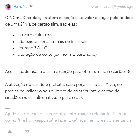
Ana M.
Forum|Forum|9 years ago
Olá Carla Grandao, existem exceções ao valor a pagar pelo pedido
de uma 2ª via de cartão sim, são elas:
nunca existiu troca
não existe troca há mais de 6 meses
upgrade 3G-4G
alteração de corte (ex. normal para nano)
Assim, pode usar a última exceção para obter um novo cartão.:$
A ativação do cartão é gratuita, caso peça em loja a 2ª via, só
precisa de validar o seu número de contribuinte e cartão de
cidadão, ou em alternativa, o pin e o puk.
Ajude a comunidade a encontrar informação relevante. Marque
como "Melhor Resposta" e faça "Like" nos melhores comentários.