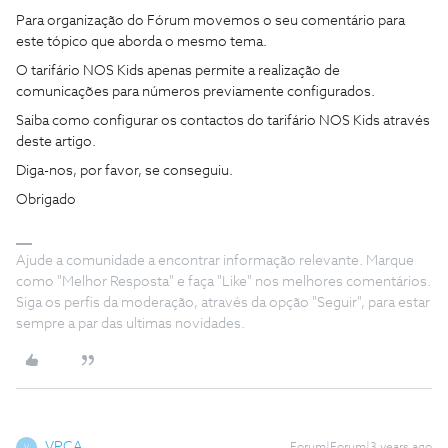
Para organização do Fórum movemos o seu comentário para
este tópico que aborda o mesmo tema.
O tarifário NOS Kids apenas permite a realização de
comunicações para números previamente configurados.
Saiba como configurar os contactos do tarifário NOS Kids através
deste artigo.
Diga-nos, por favor, se conseguiu.
Obrigado
Ajude a comunidade a encontrar informação relevante. Marque
como "Melhor Resposta" e faça "Like" nos melhores comentários.
Siga os perfis da moderação, através da opção "Seguir", para estar
sempre a par das ultimas novidades.
VPCA
V