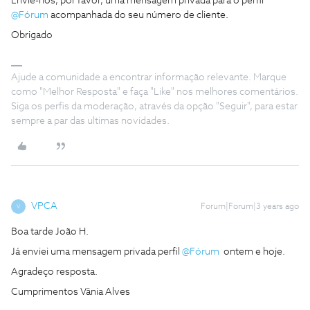
Envie-nos, por favor, uma mensagem privada para o perfil
@Fórum
acompanhada do seu número de cliente.
Obrigado
Ajude a comunidade a encontrar informação relevante. Marque
como "Melhor Resposta" e faça "Like" nos melhores comentários.
Siga os perfis da moderação, através da opção "Seguir", para estar
sempre a par das ultimas novidades.
VPCA
Forum|Forum|3 years ago
V
Boa tarde João H.
Já enviei uma mensagem privada perfil
@Fórum
ontem e hoje.
Agradeço resposta.
Cumprimentos Vânia Alves