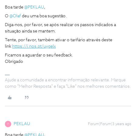
Boa tarde
@PEKLAU
,
O
@Olaf
deu uma boa sugestão.
Diga-nos, por favor, se após realizar os passos indicados a
situação ainda se mantem.
Tente, por favor, também ativar o tarifário através deste
link
https://i.nos.pt/uygelx
Ficamos a aguardar o seu feedback.
Obrigado
Ajude a comunidade a encontrar informação relevante. Marque
como "Melhor Resposta" e faça "Like" nos melhores comentários.
PEKLAU
Forum|Forum|3 years ago
P
Boa tarde
@PEKLAU
,