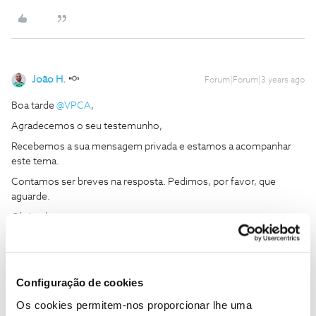
João H.
Forum|Forum|3 years ago
Boa tarde
@VPCA
,
Agradecemos o seu testemunho,
Recebemos a sua mensagem privada e estamos a acompanhar
este tema.
Contamos ser breves na resposta. Pedimos, por favor, que
aguarde.
Obrigado
Ajude a comunidade a encontrar informação relevante. Marque
como "Melhor Resposta" e faça "Like" nos melhores comentários.
Configuração de cookies
Siga os perfis da moderação, através da opção "Seguir", para estar
Os cookies permitem-nos proporcionar lhe uma
sempre a par das ultimas novidades.