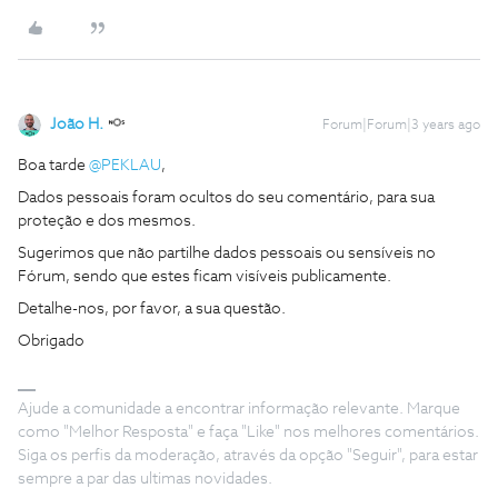
João H.
Forum|Forum|3 years ago
Boa tarde
@PEKLAU
,
Dados pessoais foram ocultos do seu comentário, para sua
proteção e dos mesmos.
Sugerimos que não partilhe dados pessoais ou sensíveis no
Fórum, sendo que estes ficam visíveis publicamente.
Detalhe-nos, por favor, a sua questão.
Obrigado
Ajude a comunidade a encontrar informação relevante. Marque
como "Melhor Resposta" e faça "Like" nos melhores comentários.
Siga os perfis da moderação, através da opção "Seguir", para estar
sempre a par das ultimas novidades.