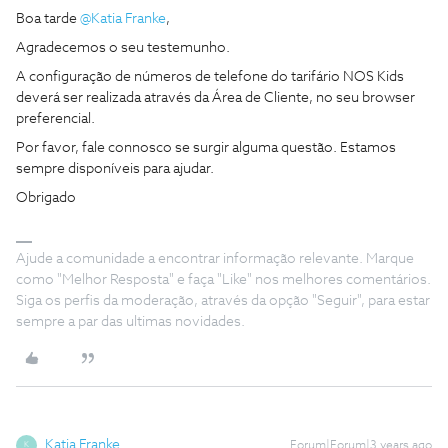
Boa tarde
@Katia Franke
,
Agradecemos o seu testemunho.
A configuração de números de telefone do tarifário NOS Kids
deverá ser realizada através da Área de Cliente, no seu browser
preferencial.
Por favor, fale connosco se surgir alguma questão. Estamos
sempre disponíveis para ajudar.
Obrigado
Ajude a comunidade a encontrar informação relevante. Marque
como "Melhor Resposta" e faça "Like" nos melhores comentários.
Siga os perfis da moderação, através da opção "Seguir", para estar
sempre a par das ultimas novidades.
Katia Franke
Forum|Forum|3 years ago
K