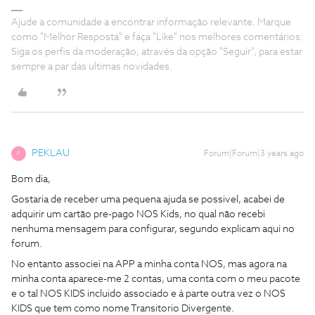
Ajude a comunidade a encontrar informação relevante. Marque
como "Melhor Resposta" e faça "Like" nos melhores comentários.
Siga os perfis da moderação, através da opção "Seguir", para estar
sempre a par das ultimas novidades.
PEKLAU
Forum|Forum|3 years ago
P
Bom dia,
Gostaria de receber uma pequena ajuda se possivel, acabei de
adquirir um cartão pre-pago NOS Kids, no qual não recebi
nenhuma mensagem para configurar, segundo explicam aqui no
forum.
No entanto associei na APP a minha conta NOS, mas agora na
minha conta aparece-me 2 contas, uma conta com o meu pacote
e o tal NOS KIDS incluido associado e á parte outra vez o NOS
KIDS que tem como nome Transitorio Divergente.