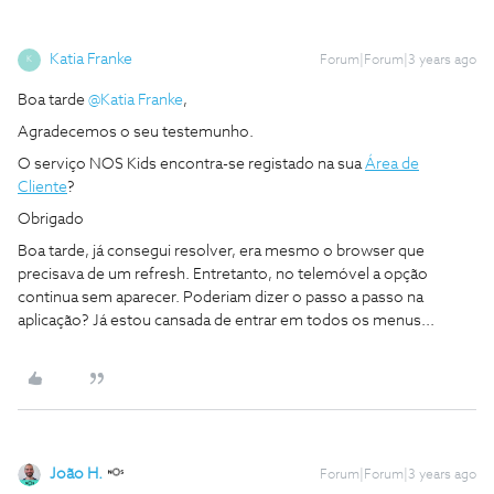
Katia Franke
Forum|Forum|3 years ago
K
Boa tarde
@Katia Franke
,
Agradecemos o seu testemunho.
O serviço NOS Kids encontra-se registado na sua
Área de
Cliente
?
Obrigado
Boa tarde, já consegui resolver, era mesmo o browser que
precisava de um refresh. Entretanto, no telemóvel a opção
continua sem aparecer. Poderiam dizer o passo a passo na
aplicação? Já estou cansada de entrar em todos os menus...
João H.
Forum|Forum|3 years ago