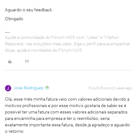
Aguardo o seu feedback.
Obrigado
Ajude a comunidade do Fórum NOS com “Likes” e “Melhor
Resposta” nas soluções mais úteis. Siga o perfil para acompanhar
dicas, ajuda e novidades do Fórum NOS.
Jose Rodrigues
Forum|Forum|3 years ago
Olá, esse mês minha fatura veio com valores adicionais devido a
motivos profissionais e por esse motivo gostaria de saber se é
possível ter uma fatura com esses valores adicionais separados
para encaminha para empresa e ter o reembolso, seria
exatamente importante essa fatura, desde já agradeço e aguardo
o retorno