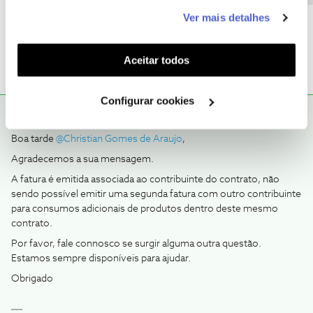
Ajude a comunidade do Fórum NOS com “Likes” e “Melhor
este serviço às suas preferências e apresentar-lhe
Ver mais detalhes
Resposta” nas soluções mais úteis. Siga o perfil para acompanhar
funcionalidades (cookies de personalização e
dicas, ajuda e novidades do Fórum NOS.
funcionalidade) e adaptar anúncios aos seus interesses
(cookies de publicidade personalizada). Pode gerir a
Aceitar todos
utilização dos cookies clicando em "
Configurar
Cookies
".
Configurar cookies
João H.
RESPOSTA
Forum|Forum|3 years ago
Boa tarde
@Christian Gomes de Araujo
,
Agradecemos a sua mensagem.
A fatura é emitida associada ao contribuinte do contrato, não
sendo possível emitir uma segunda fatura com outro contribuinte
para consumos adicionais de produtos dentro deste mesmo
contrato.
Por favor, fale connosco se surgir alguma outra questão.
Estamos sempre disponíveis para ajudar.
Obrigado