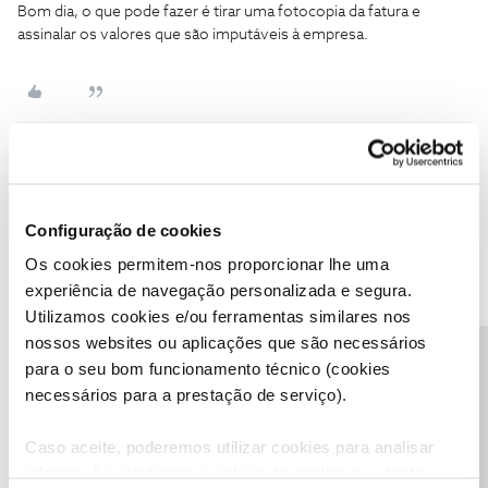
Bom dia, o que pode fazer é tirar uma fotocopia da fatura e
assinalar os valores que são imputáveis à empresa.
Jorge C
Forum|Forum|3 years ago
Segundo
informação oficial
pode receber mais do que uma fatura
Configuração de cookies
da NOS, de acordo com os serviços que tiver contratado.
Os cookies permitem-nos proporcionar lhe uma
Existem algumas tipologias de serviço que podem dar origem a
experiência de navegação personalizada e segura.
mais do que uma fatura:
Utilizamos cookies e/ou ferramentas similares nos
Ter um pacote TV e um serviço sem pacote TV
nossos websites ou aplicações que são necessários
Ter serviços contratados em duas moradas distintas
Precisa de ajuda?
para o seu bom funcionamento técnico (cookies
necessários para a prestação de serviço).
Aguardo o seu feedback.
Obrigado
Caso aceite, poderemos utilizar cookies para analisar
informação estatística (cookies de analítica), adaptar