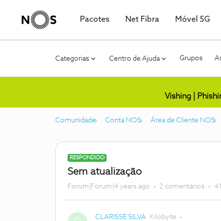
Pacotes
Net Fibra
Móvel 5G
Grupos
As
Categorias
Centro de Ajuda
Vishing | Phish
Comunidade
Conta NOS
Área de Cliente NOS
RESPONDIDO
Sem atualização
Forum|Forum|4 years ago
2 comentários
41
CLARISSE SILVA
Kilobyte