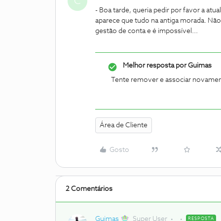
C
- Boa tarde, queria pedir por favor a atu
aparece que tudo na antiga morada. Não
gestão de conta e é impossível...
Melhor resposta por
Guimas
Tente remover e associar novamen
Área de Cliente
Gosto
2 Comentários
Guimas
Super User
RESPOSTA