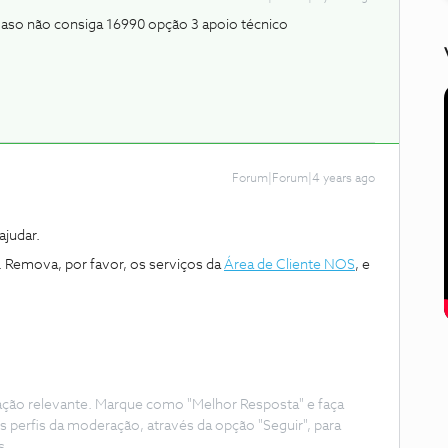
aso não consiga 16990 opção 3 apoio técnico
Forum|Forum|4 years ago
judar.
 Remova, por favor, os serviços da
Área de Cliente NOS
, e
ação relevante. Marque como "Melhor Resposta" e faça
s perfis da moderação, através da opção "Seguir", para
s.