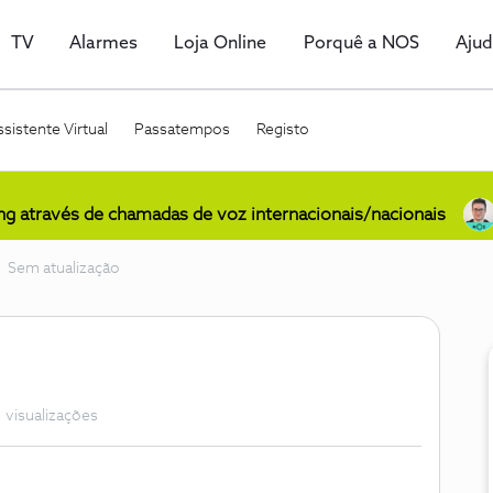
TV
Alarmes
Loja Online
Porquê a NOS
Aju
sistente Virtual
Passatempos
Registo
ing através de chamadas de voz internacionais/nacionais
Sem atualização
 visualizações