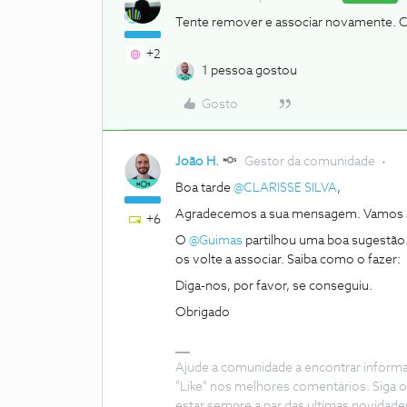
Tente remover e associar novamente. C
+2
1 pessoa gostou
Gosto
João H.
Gestor da comunidade
Boa tarde
@CLARISSE SILVA
,
Agradecemos a sua mensagem. Vamos a
+6
O
@Guimas
partilhou uma boa sugestão.
os volte a associar. Saiba como o fazer:
Diga-nos, por favor, se conseguiu.
Obrigado
Ajude a comunidade a encontrar inform
"Like" nos melhores comentários. Siga o
estar sempre a par das ultimas novidade