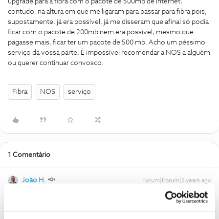
upgrade para a fibra com o pacote de 500mb de internet,
contudo, na altura em que me ligaram para passar para fibra pois,
supostamente, já era possível, já me disseram que afinal só podia
ficar com o pacote de 200mb nem era possível, mesmo que
pagasse mais, ficar ter um pacote de 500 mb. Acho um péssimo
serviço da vossa parte. É impossível recomendar a NOS a alguém
ou querer continuar convosco.
Fibra
NOS
serviço
1 Comentário
João H.
Forum|Forum|5 years ago
Boa tarde
@MiguelGomesss
,
Lamentamos a situação que descreve.