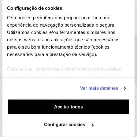
Pedimos que nos envie uma mensagem privada com o seu
Configuração de cookies
número de cliente, através do perfil
@Fórum
por favor.
Os cookies permitem-nos proporcionar lhe uma
Obrigado
experiência de navegação personalizada e segura.
Utilizamos cookies e/ou ferramentas similares nos
Ajude a comunidade a encontrar informação relevante. Marque
nossos websites ou aplicações que são necessários
Precisa de ajuda?
como "Melhor Resposta" e faça "Like" nos melhores comentários.
para o seu bom funcionamento técnico (cookies
Siga os perfis da moderação, através da opção "Seguir", para estar
necessários para a prestação de serviço).
sempre a par das ultimas novidades.
Caso aceite, poderemos utilizar cookies para analisar
informação estatística (cookies de analítica), adaptar
este serviço às suas preferências e apresentar-lhe
Ver mais detalhes
funcionalidades (cookies de personalização e
funcionalidade) e adaptar anúncios aos seus interesses
(cookies de publicidade personalizada). Pode gerir a
Aceitar todos
utilização dos cookies clicando em "
Configurar
Cookies
".
Configurar cookies