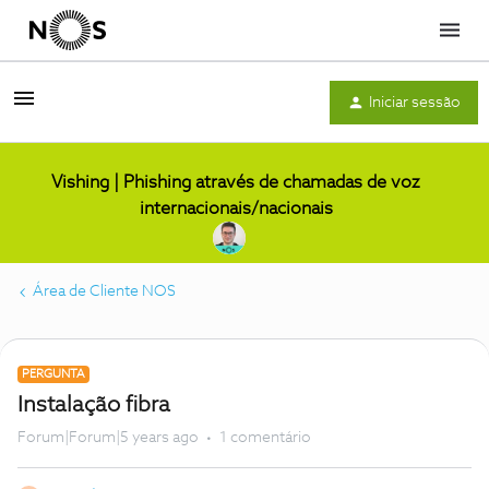
Menu
Iniciar sessão
Vishing | Phishing através de chamadas de voz
internacionais/nacionais
Área de Cliente NOS
PERGUNTA
Instalação fibra
Forum|Forum|5 years ago
1 comentário