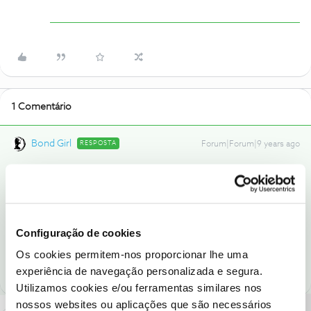
1 Comentário
Bond Girl
RESPOSTA
Forum|Forum|9 years ago
Olá, para completares o registo tens que colocar o código de
validação que foi enviado para a morada de faturação que tem
uma validade de 15 dias. Se não recebeste liga para a linha que
eles dão te.
Configuração de cookies
"Eu sou imune"
Os cookies permitem-nos proporcionar lhe uma
experiência de navegação personalizada e segura.
Utilizamos cookies e/ou ferramentas similares nos
nossos websites ou aplicações que são necessários