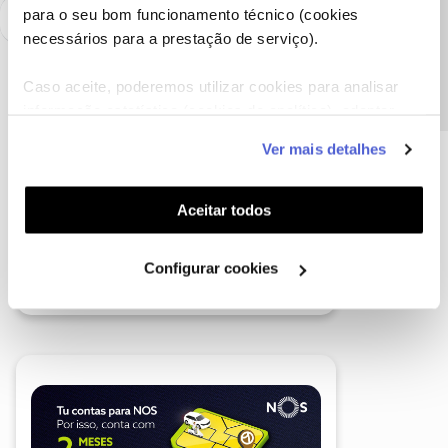
Precisa de ajuda?
para o seu bom funcionamento técnico (cookies
necessários para a prestação de serviço).
Caso aceite, poderemos utilizar cookies para analisar
informação estatística (cookies de analítica), adaptar
este serviço às suas preferências e apresentar-lhe
Ver mais detalhes
funcionalidades (cookies de personalização e
funcionalidade) e adaptar anúncios aos seus interesses
(cookies de publicidade personalizada). Pode gerir a
Aceitar todos
utilização dos cookies clicando em "
Configurar
Cookies
".
Configurar cookies
A poupança que COMBINA