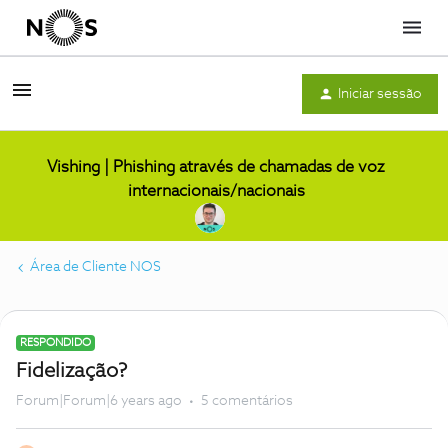
Menu
Iniciar sessão
Vishing | Phishing através de chamadas de voz
internacionais/nacionais
Área de Cliente NOS
RESPONDIDO
Fidelização?
Forum|Forum|6 years ago
5 comentários