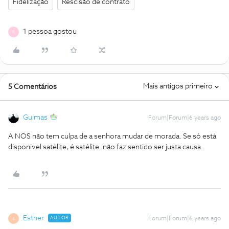
Fidelização
Rescisão de contrato
1 pessoa gostou
R
Mais antigos primeiro
5 Comentários
Guimas
Forum|Forum|6 years ago
A NOS não tem culpa de a senhora mudar de morada. Se só está
disponivel satélite, é satélite. não faz sentido ser justa causa.
Esther
AUTOR
Forum|Forum|6 years ago
E