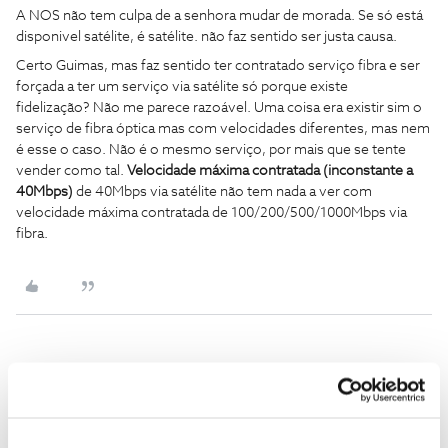
A NOS não tem culpa de a senhora mudar de morada. Se só está
disponivel satélite, é satélite. não faz sentido ser justa causa.
Certo Guimas, mas faz sentido ter contratado serviço fibra e ser
forçada a ter um serviço via satélite só porque existe
fidelização? Não me parece razoável. Uma coisa era existir sim o
serviço de fibra óptica mas com velocidades diferentes, mas nem
é esse o caso. Não é o mesmo serviço, por mais que se tente
vender como tal.
Velocidade máxima contratada (inconstante a
40Mbps)
de 40Mbps via satélite não tem nada a ver com
velocidade máxima contratada de 100/200/500/1000Mbps via
fibra.
Guimas
Forum|Forum|6 years ago
A NOS não tem culpa de a senhora mudar de morada. Se só está
disponivel satélite, é satélite. não faz sentido ser justa causa.