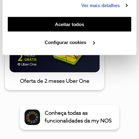
este serviço às suas preferências e apresentar-lhe
Ver mais detalhes
A poupança que COMBINA
funcionalidades (cookies de personalização e
funcionalidade) e adaptar anúncios aos seus interesses
(cookies de publicidade personalizada). Pode gerir a
Aceitar todos
utilização dos cookies clicando em "
Configurar
Cookies
".
Configurar cookies
Oferta de 2 meses Uber One
Conheça todas as
funcionalidades da my NOS