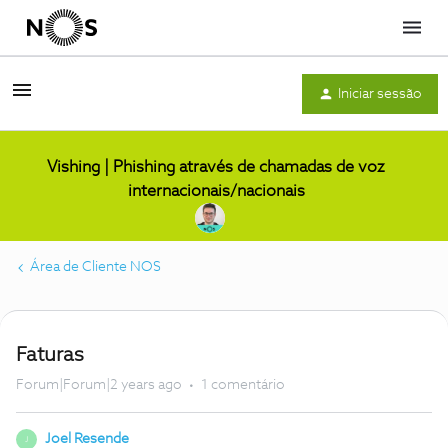
Menu
Iniciar sessão
Vishing | Phishing através de chamadas de voz
internacionais/nacionais
Área de Cliente NOS
Faturas
Forum|Forum|2 years ago
1 comentário
Joel Resende
J