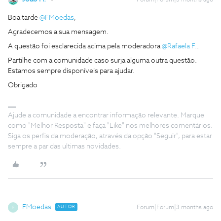
Forum|Forum|3 months ago
Boa tarde ​
@FMoedas
,
Agradecemos a sua mensagem.
A questão foi esclarecida acima pela moderadora ​
@Rafaela F.
.
Partilhe com a comunidade caso surja alguma outra questão.
Estamos sempre disponíveis para ajudar.
Obrigado
Ajude a comunidade a encontrar informação relevante. Marque
como "Melhor Resposta" e faça "Like" nos melhores comentários.
Siga os perfis da moderação, através da opção "Seguir", para estar
sempre a par das ultimas novidades.
FMoedas
AUTOR
Forum|Forum|3 months ago
F