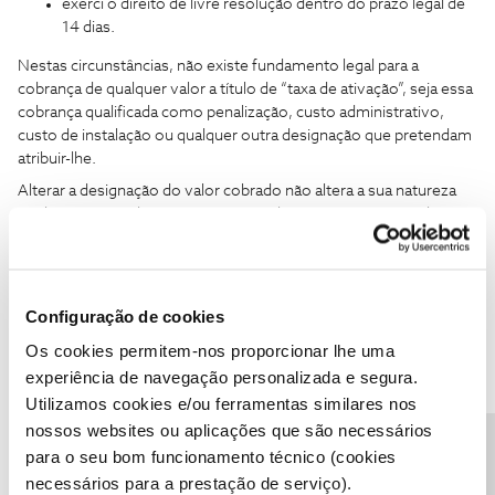
exerci o direito de livre resolução dentro do prazo legal de
14 dias.
Nestas circunstâncias, não existe fundamento legal para a
cobrança de qualquer valor a título de “taxa de ativação”, seja essa
cobrança qualificada como penalização, custo administrativo,
custo de instalação ou qualquer outra designação que pretendam
atribuir-lhe.
Alterar a designação do valor cobrado não altera a sua natureza
jurídica: trata-se de um encargo exigido em consequência direta
do exercício do direito de livre resolução e, como tal, é
legalmente inadmissível.
Em segundo lugar, afirmas -Esta informação encontra-se nas
Configuração de cookies
condições especificas do serviço entregues no momento da
celebração do contrato.
Os cookies permitem-nos proporcionar lhe uma
Tal afirmação não corresponde à realidade.
experiência de navegação personalizada e segura.
Utilizamos cookies e/ou ferramentas similares nos
As cláusulas contratuais nunca me foram enviadas, nem por
correio eletrónico nem por correio postal.
nossos websites ou aplicações que são necessários
para o seu bom funcionamento técnico (cookies
Agradeço, por isso, que façam prova documental do alegado
necessários para a prestação de serviço).
envio, designadamente com indicação: