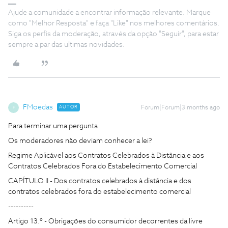
Ajude a comunidade a encontrar informação relevante. Marque
como "Melhor Resposta" e faça "Like" nos melhores comentários.
Siga os perfis da moderação, através da opção "Seguir", para estar
sempre a par das ultimas novidades.
FMoedas
AUTOR
Forum|Forum|3 months ago
F
Para terminar uma pergunta
Os moderadores não deviam conhecer a lei?
Regime Aplicável aos Contratos Celebrados à Distância e aos
Contratos Celebrados Fora do Estabelecimento Comercial
CAPÍTULO II - Dos contratos celebrados à distância e dos
contratos celebrados fora do estabelecimento comercial
----------
Artigo 13.º - Obrigações do consumidor decorrentes da livre