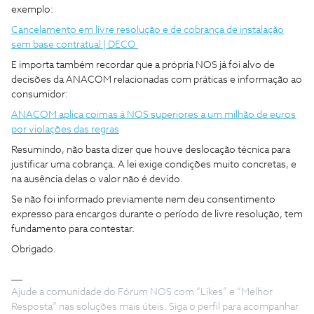
exemplo:
Cancelamento em livre resolução e de cobrança de instalação
sem base contratual | DECO
E importa também recordar que a própria NOS já foi alvo de
decisões da ANACOM relacionadas com práticas e informação ao
consumidor:
ANACOM aplica coimas à NOS superiores a um milhão de euros
por violações das regras
Resumindo, não basta dizer que houve deslocação técnica para
justificar uma cobrança. A lei exige condições muito concretas, e
na ausência delas o valor não é devido.
Se não foi informado previamente nem deu consentimento
expresso para encargos durante o período de livre resolução, tem
fundamento para contestar.
Obrigado.
Ajude a comunidade do Fórum NOS com “Likes” e “Melhor
Resposta” nas soluções mais úteis. Siga o perfil para acompanhar