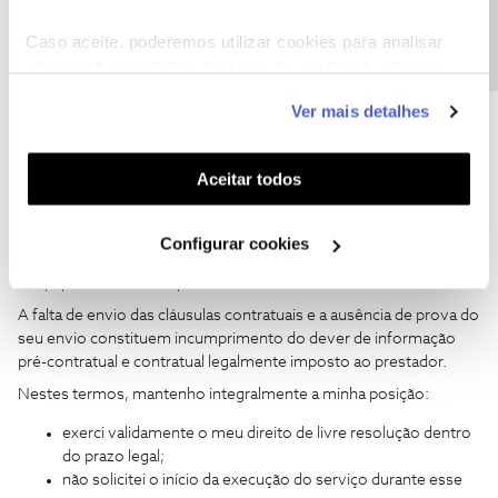
Precisa de ajuda?
da data de envio;
Caso aceite, poderemos utilizar cookies para analisar
do meio utilizado;
informação estatística (cookies de analítica), adaptar
do endereço de email ou morada para onde alegadamente
este serviço às suas preferências e apresentar-lhe
foram remetidas;
Ver mais detalhes
e do respetivo comprovativo de entrega.
funcionalidades (cookies de personalização e
funcionalidade) e adaptar anúncios aos seus interesses
Até à presente data, nunca recebi qualquer documento contendo
(cookies de publicidade personalizada). Pode gerir a
Aceitar todos
as condições contratuais completas, tendo-me sido apenas
utilização dos cookies clicando em "
Configurar
facultado o Modelo Resumo do Contrato.
Cookies
".
Ora, nos termos legais, o prestador está obrigado a entregar ao
Configurar cookies
consumidor uma cópia do contrato ou a respetiva confirmação
em papel ou noutro suporte duradouro.
A falta de envio das cláusulas contratuais e a ausência de prova do
seu envio constituem incumprimento do dever de informação
pré-contratual e contratual legalmente imposto ao prestador.
Nestes termos, mantenho integralmente a minha posição:
exerci validamente o meu direito de livre resolução dentro
do prazo legal;
não solicitei o início da execução do serviço durante esse