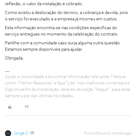
reflexão, o valor da instalação é cobrado.
Como existiu a deslocação do técnico, a cobrança é devida, pois
o serviço foi executado e a empresa já incorreu em custos.
Esta informação encontra-se nas condições especificas do
serviço entregues no momento da celebração do contrato.
Partilhe com a comunidade caso surja alguma outra questão.
Estamos sempre disponíveis para ajudar.
Obrigada,
Ajude a comunidade a encontrar informação relevante. Marque
como "Melhor Resposta" e faça "Like" nos melhores comentários.
Siga os perfis da moderação, através da opção "Seguir", para estar
sempre a par das últimas novidades.
Jorge C
Forum|Forum|3 months ago