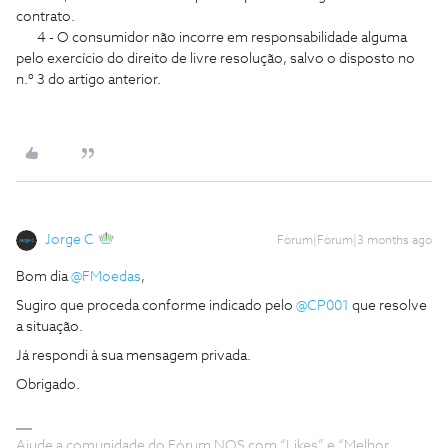
contrato.
4 - O consumidor não incorre em responsabilidade alguma
pelo exercício do direito de livre resolução, salvo o disposto no
n.º 3 do artigo anterior.
Jorge C
Forum|Forum|3 months ago
Bom dia ​
@FMoedas
,
Sugiro que proceda conforme indicado pelo ​
@CP001
que resolve
a situação.
Já respondi à sua mensagem privada.
Obrigado.
Ajude a comunidade do Fórum NOS com “Likes” e “Melhor