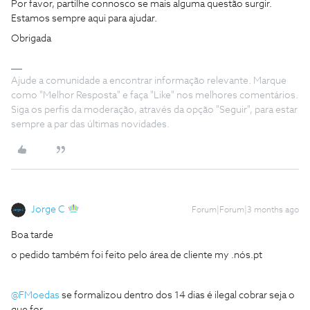
Por favor, partilhe connosco se mais alguma questão surgir.
Estamos sempre aqui para ajudar.
Obrigada
Ajude a comunidade a encontrar informação relevante. Marque
como "Melhor Resposta" e faça "Like" nos melhores comentários.
Siga os perfis da moderação, através da opção "Seguir", para estar
sempre a par das últimas novidades.
Jorge C
Forum|Forum|3 months ago
Boa tarde
o pedido também foi feito pelo área de cliente my .nós.pt
@FMoedas
se formalizou dentro dos 14 dias é ilegal cobrar seja o