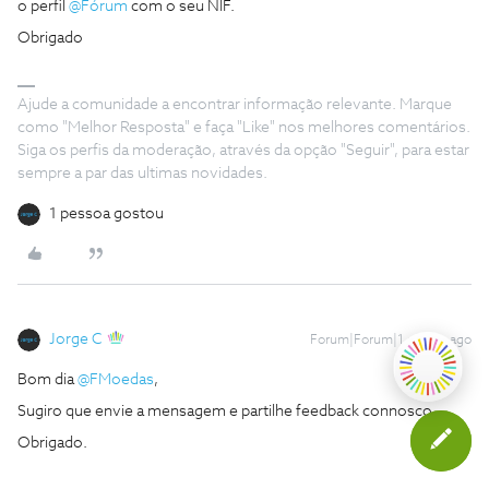
o perfil ​
@Fórum
com o seu NIF.
Obrigado
Ajude a comunidade a encontrar informação relevante. Marque
como "Melhor Resposta" e faça "Like" nos melhores comentários.
Siga os perfis da moderação, através da opção "Seguir", para estar
sempre a par das ultimas novidades.
1 pessoa gostou
Jorge C
Forum|Forum|1 month ago
Bom dia ​
@FMoedas
,
Sugiro que envie a mensagem e partilhe feedback connosco.
Obrigado.