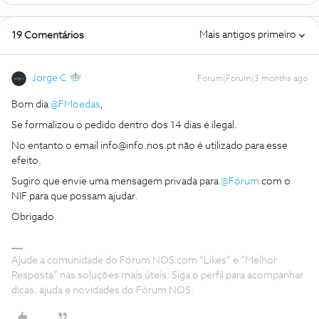
Mais antigos primeiro
19 Comentários
Jorge C
Forum|Forum|3 months ago
Bom dia ​
@FMoedas
,
Se formalizou o pedido dentro dos 14 dias é ilegal.
No entanto o email info@info.nos.pt não é utilizado para esse
efeito.
Sugiro que envie uma mensagem privada para ​
@Fórum
com o
NIF para que possam ajudar.
Obrigado.
Ajude a comunidade do Fórum NOS com “Likes” e “Melhor
Resposta” nas soluções mais úteis. Siga o perfil para acompanhar
dicas, ajuda e novidades do Fórum NOS.