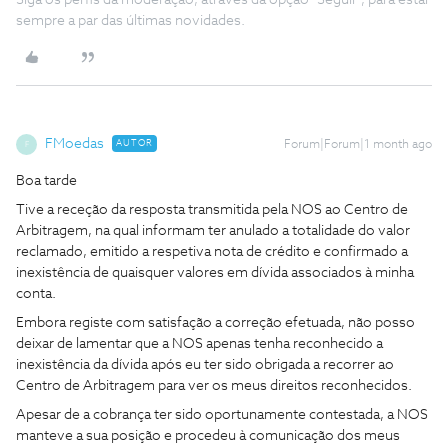
Siga os perfis da moderação, através da opção "Seguir", para estar
sempre a par das últimas novidades.
FMoedas
AUTOR
Forum|Forum|1 month ago
F
Boa tarde
Tive a receção da resposta transmitida pela NOS ao Centro de
Arbitragem, na qual informam ter anulado a totalidade do valor
reclamado, emitido a respetiva nota de crédito e confirmado a
inexistência de quaisquer valores em dívida associados à minha
conta.
Embora registe com satisfação a correção efetuada, não posso
deixar de lamentar que a NOS apenas tenha reconhecido a
inexistência da dívida após eu ter sido obrigada a recorrer ao
Centro de Arbitragem para ver os meus direitos reconhecidos.
Apesar de a cobrança ter sido oportunamente contestada, a NOS
manteve a sua posição e procedeu à comunicação dos meus