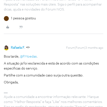
Resposta” nas soluções mais úteis. Siga o perfil para acompanhar
dicas, ajuda e novidades do Fórum NOS.
1 pessoa gostou
Rafaela F.
Forum|Forum|3 months ago
Boa tarde, ​
@FMoedas
.
A situação já foi esclarecida e está de acordo com as condições
especificas do serviço.
Partilhe com a comunidade caso surja outra questão.
Obrigada,
Ajude a comunidade a encontrar informação relevante. Marque
como "Melhor Resposta" e faça "Like" nos melhores comentários.