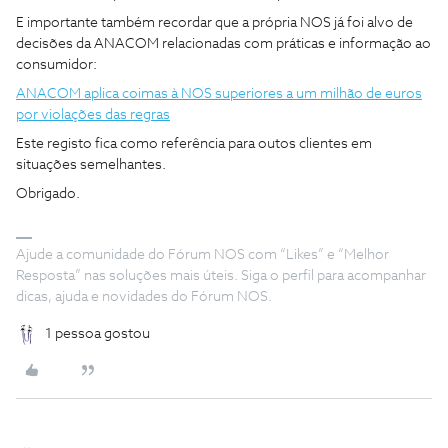
E importante também recordar que a própria NOS já foi alvo de
decisões da ANACOM relacionadas com práticas e informação ao
consumidor:
ANACOM aplica coimas à NOS superiores a um milhão de euros
por violações das regras
Este registo fica como referência para outos clientes em
situações semelhantes.
Obrigado.
Ajude a comunidade do Fórum NOS com “Likes” e “Melhor
Resposta” nas soluções mais úteis. Siga o perfil para acompanhar
dicas, ajuda e novidades do Fórum NOS.
1 pessoa gostou