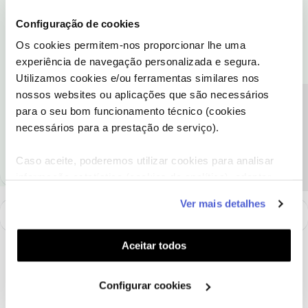
Bem-vindo ao Fórum NOS
@Filipe Alexandre Gomes Pires
🙂
Configuração de cookies
Quando a factura é emitida, é gerada um resumo, ficando 24
Os cookies permitem-nos proporcionar lhe uma
horas disponível para o cliente ver.
experiência de navegação personalizada e segura.
A factura detalhada demora um pouco mais a serem extraídos
Utilizamos cookies e/ou ferramentas similares nos
todos os dados e carregados na Área de Cliente.
nossos websites ou aplicações que são necessários
Precisa de ajuda?
para o seu bom funcionamento técnico (cookies
necessários para a prestação de serviço).
Ajude a comunidade a encontrar informação relevante. Marque
como "Melhor Resposta" e faça "Like" nos melhores comentários.
Caso aceite, poderemos utilizar cookies para analisar
informação estatística (cookies de analítica), adaptar
este serviço às suas preferências e apresentar-lhe
Ver mais detalhes
funcionalidades (cookies de personalização e
funcionalidade) e adaptar anúncios aos seus interesses
(cookies de publicidade personalizada). Pode gerir a
Aceitar todos
utilização dos cookies clicando em "
Configurar
Cookies
".
Configurar cookies