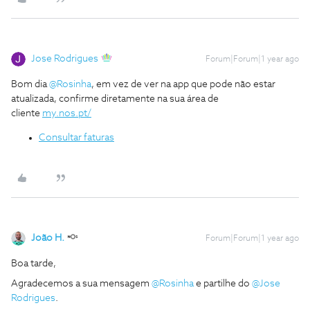
Jose Rodrigues
Forum|Forum|1 year ago
Bom dia
@Rosinha
, em vez de ver na app que pode não estar
atualizada, confirme diretamente na sua área de
cliente
my.nos.pt/
Consultar faturas
João H.
Forum|Forum|1 year ago
Boa tarde,
Agradecemos a sua mensagem
@Rosinha
e partilhe do
@Jose
Rodrigues
.