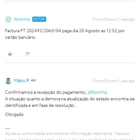
Rosinha
AUTOR
Forum|Forum|1 year ago
R
Factura FT 202492/2063104 paga dia 20 Agosto as 12:52 por
cartão bancário.
Mário P.
Forum|Forum|1 year ago
Confirmamos a recepção do pagamento,
@Rosinha
.
A situação quanto à demora na atualização do estado encontra-se
identificada e em fase de resolução.
Obrigado
Ajude a comunidade a encontrar informação relevante. Marque