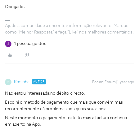
Obrigado,
Ajude a comunidade a encontrar informação relevante. Marque
como "Melhor Resposta" e faça "Like" nos melhores comentários.
1 pessoa gostou
Rosinha
AUTOR
Forum|Forum|1 year ago
R
Não estou interessada no débito directo.
Escolhi o método de pagamento que mais que convém mas
recorrentemente dá problemas aos quais sou alheia.
Neste momento o pagamento foi feito mas a factura continua
em aberto na App.