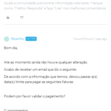
Ajude a comunidade a encontrar informação relevante. Marque
como "Melhor Resposta" e faça "Like" nos melhores comentários.
Rosinha
AUTOR
Forum|Forum|1 year ago
R
Bom dia,
Até ao momento ainda não houve qualquer alteração.
Acabo de receber um email que diz o seguinte:
De acordo com a informação que temos, deixou passar a(s)
data(s) limite para pagar as seguintes faturas:
Podem por favor validar o pagamento?
Cumprimentos.