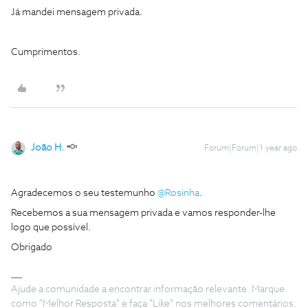
Já mandei mensagem privada.
Cumprimentos.
João H.
Forum|Forum|1 year ago
Agradecemos o seu testemunho ​
@Rosinha
.
Recebemos a sua mensagem privada e vamos responder-lhe
logo que possível.
Obrigado
Ajude a comunidade a encontrar informação relevante. Marque
como "Melhor Resposta" e faça "Like" nos melhores comentários.