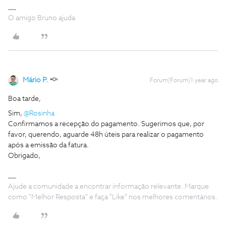
O amigo Bruno ajuda
Mário P.
Forum|Forum|1 year ago
Boa tarde,
Sim, ​
@Rosinha
Confirmamos a recepção do pagamento. Sugerimos que, por
favor, querendo, aguarde 48h úteis para realizar o pagamento
após a emissão da fatura.
Obrigado,
Ajude a comunidade a encontrar informação relevante. Marque
como "Melhor Resposta" e faça "Like" nos melhores comentários.