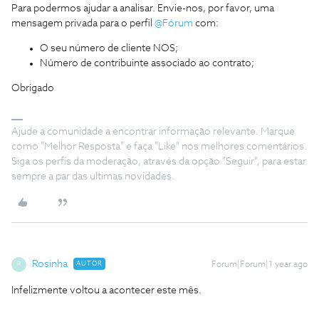
Para podermos ajudar a analisar. Envie-nos, por favor, uma
mensagem privada para o perfil
@Fórum
com:
O seu número de cliente NOS;
Número de contribuinte associado ao contrato;
Obrigado
Ajude a comunidade a encontrar informação relevante. Marque
como "Melhor Resposta" e faça "Like" nos melhores comentários.
Siga os perfis da moderação, através da opção "Seguir", para estar
sempre a par das ultimas novidades.
Rosinha
AUTOR
Forum|Forum|1 year ago
R
Infelizmente voltou a acontecer este mês.