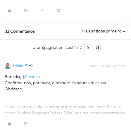
Mais antigos primeiro
32 Comentários
Forum|pagination.label 1 / 2
Mário P.
Forum|Forum|1 year ago
Bom dia,
@Rosinha
.
Confirme-nos, por favor, o número da fatura em causa.
Obrigado,
Ajude a comunidade a encontrar informação relevante. Marque
como "Melhor Resposta" e faça "Like" nos melhores comentários.