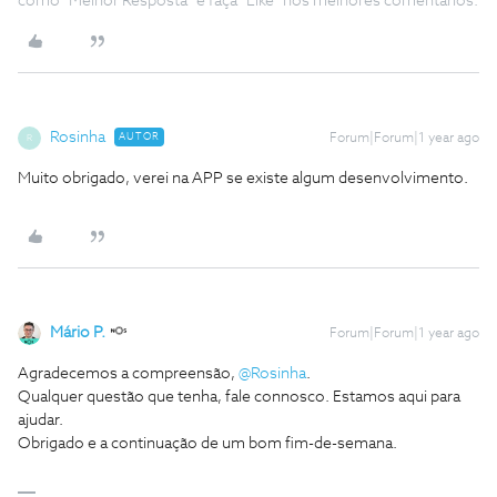
como "Melhor Resposta" e faça "Like" nos melhores comentários.
Rosinha
AUTOR
Forum|Forum|1 year ago
R
Muito obrigado, verei na APP se existe algum desenvolvimento.
Mário P.
Forum|Forum|1 year ago
Agradecemos a compreensão,
@Rosinha
.
Qualquer questão que tenha, fale connosco. Estamos aqui para
ajudar.
Obrigado e a continuação de um bom fim-de-semana.