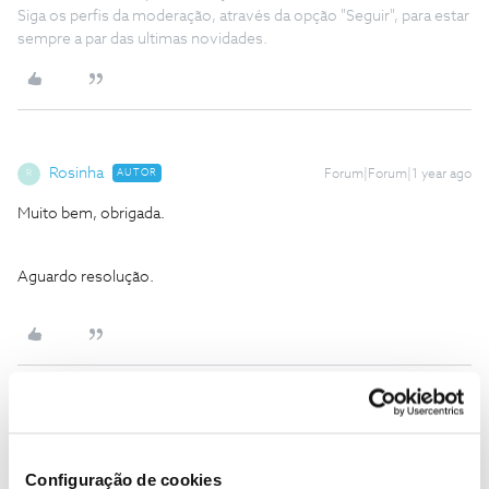
Siga os perfis da moderação, através da opção "Seguir", para estar
sempre a par das ultimas novidades.
Rosinha
AUTOR
Forum|Forum|1 year ago
R
Muito bem, obrigada.
Aguardo resolução.
Rosinha
AUTOR
Forum|Forum|1 year ago
R
Até à data ainda não obtive qualquer resolução.😥
Configuração de cookies