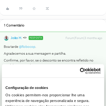
1 Comentário
João H.
RESPOSTA
Forum|Forum|3 months ago
Boa tarde ​
@Robocop
.
Agradecemos a sua mensagem e partilha.
Confirme, por favor, se o desconto se encontra refletido no
modelo resumo de contrato:
Obrigado
Ajude a comunidade a encontrar informação relevante. Marque
Configuração de cookies
como "Melhor Resposta" e faça "Like" nos melhores comentários.
Os cookies permitem-nos proporcionar lhe uma
Siga os perfis da moderação, através da opção "Seguir", para estar
experiência de navegação personalizada e segura.
sempre a par das ultimas novidades.