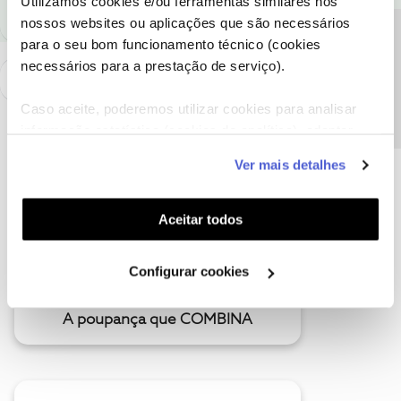
Utilizamos cookies e/ou ferramentas similares nos
nossos websites ou aplicações que são necessários
Precisa de ajuda?
para o seu bom funcionamento técnico (cookies
necessários para a prestação de serviço).
Caso aceite, poderemos utilizar cookies para analisar
informação estatística (cookies de analítica), adaptar
este serviço às suas preferências e apresentar-lhe
Ver mais detalhes
funcionalidades (cookies de personalização e
funcionalidade) e adaptar anúncios aos seus interesses
(cookies de publicidade personalizada). Pode gerir a
Aceitar todos
utilização dos cookies clicando em "
Configurar
Cookies
".
Configurar cookies
A poupança que COMBINA