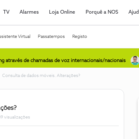
TV
Alarmes
Loja Online
Porquê a NOS
Aju
sistente Virtual
Passatempos
Registo
ing através de chamadas de voz internacionais/nacionais
Consulta de dados móveis. Alterações?
ações?
9 visualizações