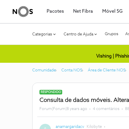
Pacotes
Net Fibra
Móvel 5G
Grupos
As
Categorias
Centro de Ajuda
Vishing | Phish
Comunidade
Conta NOS
Área de Cliente NOS
RESPONDIDO
Consulta de dados móveis. Alter
Forum|Forum|8 years ago
4 comentários
88
anamargaridacv
Kilobyte