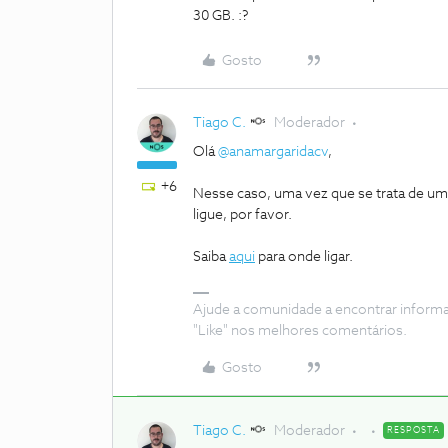
30 GB. :?
Gosto
Tiago C.
Moderador
Olá
@anamargaridacv
,
+6
Nesse caso, uma vez que se trata de um
ligue, por favor.
Saiba
aqui
para onde ligar.
Ajude a comunidade a encontrar inform
"Like" nos melhores comentários.
Gosto
Tiago C.
Moderador
RESPOSTA