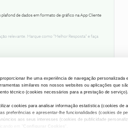
u plafond de dados em formato de gráfico na App Cliente
ação relevante. Marque como "Melhor Resposta" e faça
proporcionar lhe uma experiência de navegação personalizada e
erramentas similares nos nossos websites ou aplicações que sã
nto técnico (cookies necessários para a prestação de serviço)
lizar cookies para analisar informação estatística (cookies de an
as preferências e apresentar-lhe funcionalidades (cookies de p
Condições do Fórum NOS
Accessibility statement
anúncios aos seus interesses (cookies de publicidade personaliz
licando em "
Configurar Cookies
".