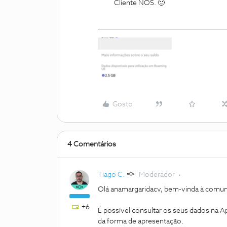
Cliente NOS. 🙂
Gosto
4 Comentários
Tiago C.
Moderador
Olá anamargaridacv, bem-vinda à comun
+6
É possível consultar os seus dados na 
da forma de apresentação.