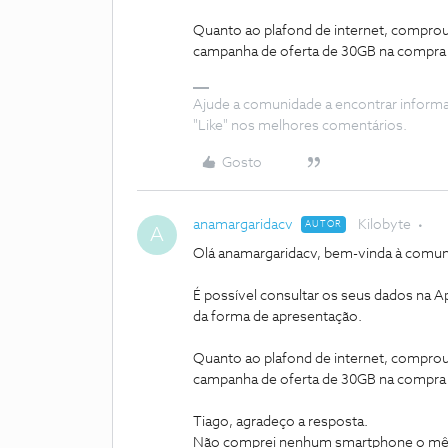
Quanto ao plafond de internet, compro
campanha de oferta de 30GB na compra
Ajude a comunidade a encontrar inform
"Like" nos melhores comentários.
Gosto
anamargaridacv
Kilobyte
AUTOR
A
Olá anamargaridacv, bem-vinda à comun
É possível consultar os seus dados na 
da forma de apresentação.
Quanto ao plafond de internet, compro
campanha de oferta de 30GB na compra
Tiago, agradeço a resposta.
Não comprei nenhum smartphone o mês