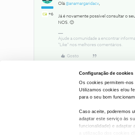
Olá
@anamargaridacv
,
+6
Já é novamente possível consultar o se
NOS. 🙂
Ajude a comunidade a encontrar inform
"Like" nos melhores comentários.
Gosto
Configuração de cookies
Os cookies permitem-nos 
Utilizamos cookies e/ou f
para o seu bom funcioname
Caso aceite, poderemos uti
adaptar este serviço às su
funcionalidade) e adaptar 
a utilização dos cookies c