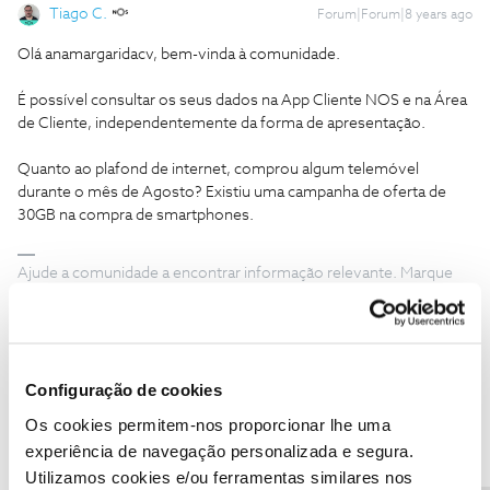
Tiago C.
Forum|Forum|8 years ago
Olá anamargaridacv, bem-vinda à comunidade.
É possível consultar os seus dados na App Cliente NOS e na Área
de Cliente, independentemente da forma de apresentação.
Quanto ao plafond de internet, comprou algum telemóvel
durante o mês de Agosto? Existiu uma campanha de oferta de
30GB na compra de smartphones.
Ajude a comunidade a encontrar informação relevante. Marque
como "Melhor Resposta" e faça "Like" nos melhores comentários.
Configuração de cookies
Os cookies permitem-nos proporcionar lhe uma
anamargaridacv
AUTOR
Forum|Forum|8 years ago
A
experiência de navegação personalizada e segura.
Olá anamargaridacv, bem-vinda à comunidade.
Utilizamos cookies e/ou ferramentas similares nos