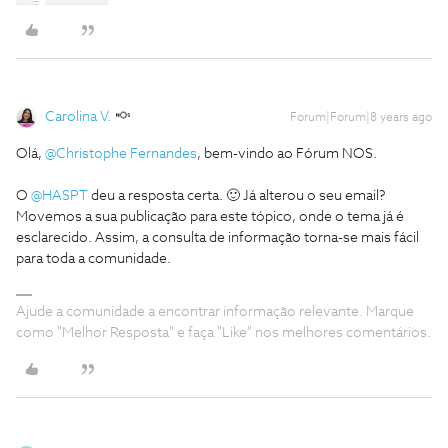
Carolina V.
Forum|Forum|8 years ago
Olá,
@Christophe Fernandes
, bem-vindo ao Fórum NOS.
O
@HASPT
deu a resposta certa. 🙂 Já alterou o seu email?
Movemos a sua publicação para este tópico, onde o tema já é
esclarecido. Assim, a consulta de informação torna-se mais fácil
para toda a comunidade.
Ajude a comunidade a encontrar informação relevante. Marque
como "Melhor Resposta" e faça "Like" nos melhores comentários.