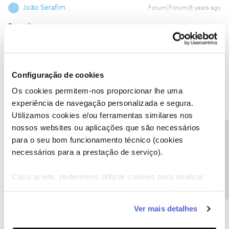
João Serafim
Forum|Forum|8 years ago
J
Bom dia.
Como altero o número que recebe as mensagens sobre facturas
a pagar?
Obrigado
Configuração de cookies
Os cookies permitem-nos proporcionar lhe uma
experiência de navegação personalizada e segura.
Utilizamos cookies e/ou ferramentas similares nos
Oscar7
nossos websites ou aplicações que são necessários
Forum|Forum|8 years ago
Precisa de ajuda?
para o seu bom funcionamento técnico (cookies
Acho que só ligando para a linha.
necessários para a prestação de serviço).
1 pessoa gostou
J
Caso aceite, poderemos utilizar cookies para analisar
informação estatística (cookies de analítica), adaptar
este serviço às suas preferências e apresentar-lhe
Ver mais detalhes
funcionalidades (cookies de personalização e
funcionalidade) e adaptar anúncios aos seus interesses