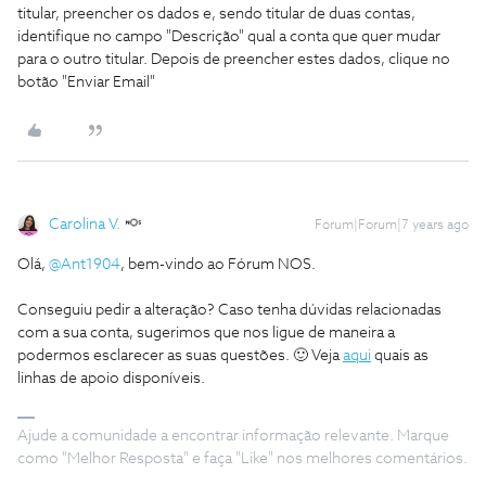
titular, preencher os dados e, sendo titular de duas contas,
identifique no campo "Descrição" qual a conta que quer mudar
para o outro titular. Depois de preencher estes dados, clique no
botão "Enviar Email"
Carolina V.
Forum|Forum|7 years ago
Olá,
@Ant1904
, bem-vindo ao Fórum NOS.
Conseguiu pedir a alteração? Caso tenha dúvidas relacionadas
com a sua conta, sugerimos que nos ligue de maneira a
podermos esclarecer as suas questões. 🙂 Veja
aqui
quais as
linhas de apoio disponíveis.
Ajude a comunidade a encontrar informação relevante. Marque
como "Melhor Resposta" e faça "Like" nos melhores comentários.