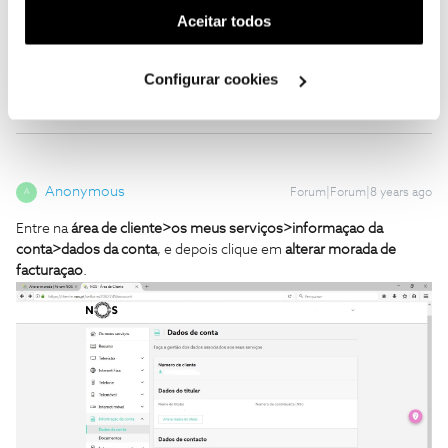
Bret
Forum|Forum|8 years ago
B
(cookies de publicidade personalizada). Pode gerir a
Aceitar todos
utilização dos cookies clicando em "
Configurar
Devido a alteraçao da toponimia, pretendo alterar morada do
serviço e d envio de faturaçao. Com fazer
Cookies
".
Configurar cookies
Anonymous
Forum|Forum|8 years ago
A
Entre na
á
rea
de cliente>os meus serviços>informaçao da
conta>dados da conta
, e depois clique em
alterar morada de
facturaçao
.