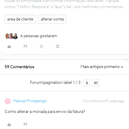
Ajude a comunidade a encontrar informação relevante. Marque
como "Melhor Resposta" e faça "Like" nos melhores comentários.
area de cliente
alterar conta
6 pessoas gostaram
Mais antigos primeiro
59 Comentários
Forum|pagination.label 1 / 3
Manuel Pintassilgo
Forum|Forum|9 years ago
M
Como alterar a morada para envio da fatura?