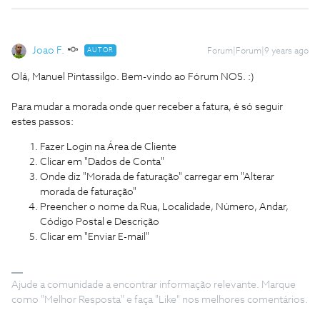
Joao F.
AUTOR
Forum|Forum|9 years ago
Olá, Manuel Pintassilgo. Bem-vindo ao Fórum NOS. :)
Para mudar a morada onde quer receber a fatura, é só seguir
estes passos:
Fazer Login na Área de Cliente
Clicar em "Dados de Conta"
Onde diz "Morada de faturação" carregar em "Alterar
morada de faturação"
Preencher o nome da Rua, Localidade, Número, Andar,
Código Postal e Descrição
Clicar em "Enviar E-mail"
Ajude a comunidade a encontrar informação relevante. Marque
como "Melhor Resposta" e faça "Like" nos melhores comentários.