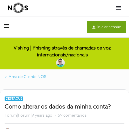
Menu
Iniciar sessão
Vishing | Phishing através de chamadas de voz
internacionais/nacionais
Área de Cliente NOS
DESTAQUE
Como alterar os dados da minha conta?
Forum|Forum|9 years ago
59 comentários