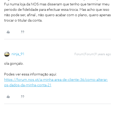
Fui numa loja da NOS mas disseram que tenho que terminar meu
periodo de fidelidade para efectuar essa troca. Mas acho que isso
não pode ser, afinal , não quero acabar com o plano, quero apenas
trocar o titular da conta.
ninja_91
Forum|Forum|9 years ago
ola gonçalo.
Podes ver essa informação aqui:
https://forum.nos.pt/a-minha-area-de-cliente-36/como-alterar-
os-dados-da-minha-conta-21