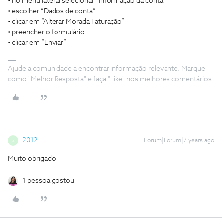
• no menu lateral selecionar “Informação da conta”
• escolher “Dados de conta”
• clicar em “Alterar Morada Faturação”
• preencher o formulário
• clicar em “Enviar”
Ajude a comunidade a encontrar informação relevante. Marque
como "Melhor Resposta" e faça "Like" nos melhores comentários.
2012
Forum|Forum|7 years ago
2
Muito obrigado
1 pessoa gostou