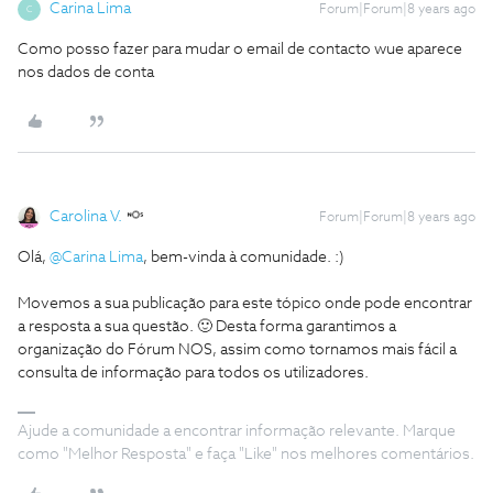
Carina Lima
Forum|Forum|8 years ago
C
Como posso fazer para mudar o email de contacto wue aparece
nos dados de conta
Carolina V.
Forum|Forum|8 years ago
Olá,
@Carina Lima
, bem-vinda à comunidade. :)
Movemos a sua publicação para este tópico onde pode encontrar
a resposta a sua questão. 🙂 Desta forma garantimos a
organização do Fórum NOS, assim como tornamos mais fácil a
consulta de informação para todos os utilizadores.
Ajude a comunidade a encontrar informação relevante. Marque
como "Melhor Resposta" e faça "Like" nos melhores comentários.