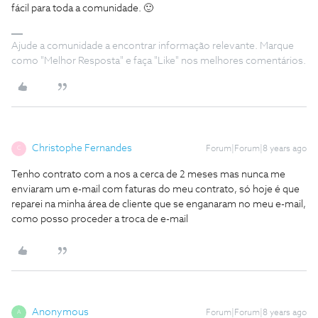
fácil para toda a comunidade. 🙂
Ajude a comunidade a encontrar informação relevante. Marque
como "Melhor Resposta" e faça "Like" nos melhores comentários.
Christophe Fernandes
Forum|Forum|8 years ago
C
Tenho contrato com a nos a cerca de 2 meses mas nunca me
enviaram um e-mail com faturas do meu contrato, só hoje é que
reparei na minha área de cliente que se enganaram no meu e-mail,
como posso proceder a troca de e-mail
Anonymous
Forum|Forum|8 years ago
A