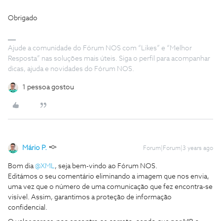
Obrigado
Ajude a comunidade do Fórum NOS com “Likes” e “Melhor
Resposta” nas soluções mais úteis. Siga o perfil para acompanhar
dicas, ajuda e novidades do Fórum NOS.
1 pessoa gostou
Mário P.
Forum|Forum|3 years ago
Bom dia
@XML
, seja bem-vindo ao Fórum NOS.
Editámos o seu comentário eliminando a imagem que nos envia,
uma vez que o número de uma comunicação que fez encontra-se
visível. Assim, garantimos a proteção de informação
confidencial.