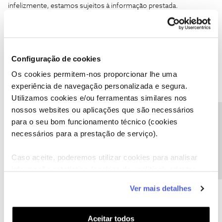
infelizmente, estamos sujeitos à informação prestada.
Obrigado
Ajude a comunidade a encontrar informação relevante. Marque
como "Melhor Resposta" e faça "Like" nos melhores comentários.
Configuração de cookies
Os cookies permitem-nos proporcionar lhe uma
2 pessoas gostaram
experiência de navegação personalizada e segura.
Utilizamos cookies e/ou ferramentas similares nos
nossos websites ou aplicações que são necessários
Precisa de ajuda?
para o seu bom funcionamento técnico (cookies
necessários para a prestação de serviço).
Jorge C
Forum|Forum|3 years ago
Boa tarde
@XML
,
Caso aceite, poderemos utilizar cookies para analisar
informação estatística (cookies de analítica), adaptar
Para evitar surpresas menos boas, sugiro que consulte estas
informações.
este serviço às suas preferências e apresentar-lhe
Ver mais detalhes
funcionalidades (cookies de personalização e
Obrigado
funcionalidade) e adaptar anúncios aos seus interesses
(cookies de publicidade personalizada). Pode gerir a
Aceitar todos