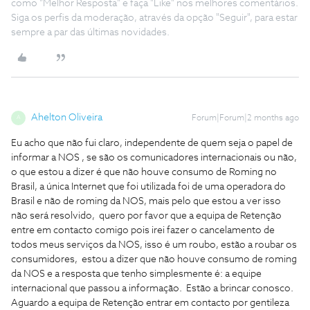
como "Melhor Resposta" e faça "Like" nos melhores comentários.
Siga os perfis da moderação, através da opção "Seguir", para estar
sempre a par das últimas novidades.
Ahelton Oliveira
Forum|Forum|2 months ago
A
Eu acho que não fui claro, independente de quem seja o papel de
informar a NOS , se são os comunicadores internacionais ou não,
o que estou a dizer é que não houve consumo de Roming no
Brasil, a única Internet que foi utilizada foi de uma operadora do
Brasil e não de roming da NOS, mais pelo que estou a ver isso
não será resolvido, quero por favor que a equipa de Retenção
entre em contacto comigo pois irei fazer o cancelamento de
todos meus serviços da NOS, isso é um roubo, estão a roubar os
consumidores, estou a dizer que não houve consumo de roming
da NOS e a resposta que tenho simplesmente é: a equipe
internacional que passou a informação. Estão a brincar conosco.
Aguardo a equipa de Retenção entrar em contacto por gentileza