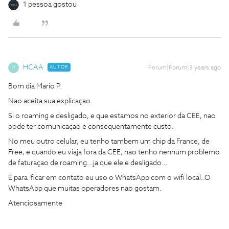
1 pessoa gostou
HCAA
AUTOR
Forum|Forum|3 years ago
H
Bom dia Mario P.
Nao aceita sua explicaçao.
Si o roaming e desligado, e que estamos no exterior da CEE, nao
pode ter comunicaçao e consequentamente custo.
No meu outro celular, eu tenho tambem um chip da France, de
Free, e quando eu viaja fora da CEE, nao tenho nenhum problemo
de faturaçao de roaming...ja que ele e desligado…
E para ficar em contato eu uso o WhatsApp com o wifi local..O
WhatsApp que muitas operadores nao gostam.
Atenciosamente