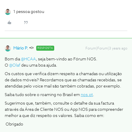
1 pessoa gostou
Mário P.
RESPOSTA
Forum|Forum|3 years ago
Bom dia
@HCAA
, seja bem-vindo ao Fórum NOS.
O ​​
@Olaf
deu uma boa ajuda.
Os custos que verifica dizem respeito a chamadas ou utilização
de dados móveis? Recordamos que as chamadas recebidas, se
atendidas pelo voice mail são também cobradas, por exemplo.
Saiba tudo sobre o roaming no Brasil em
nos.pt
.
Sugerimos que, também, consulte o detalhe da sua factura
através da Área de Cliente NOS ou App NOS para compreender
melhor a que diz respeito os valores. Saiba como em:
Obrigado