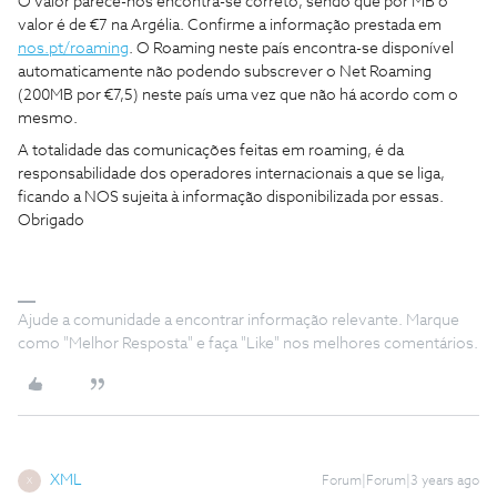
O valor parece-nos encontra-se correto, sendo que por MB o
valor é de €7 na Argélia. Confirme a informação prestada em
nos.pt/roaming
. O Roaming neste país encontra-se disponível
automaticamente não podendo subscrever o Net Roaming
(200MB por €7,5) neste país uma vez que não há acordo com o
mesmo.
A totalidade das comunicações feitas em roaming, é da
responsabilidade dos operadores internacionais a que se liga,
ficando a NOS sujeita à informação disponibilizada por essas.
Obrigado
Ajude a comunidade a encontrar informação relevante. Marque
como "Melhor Resposta" e faça "Like" nos melhores comentários.
XML
Forum|Forum|3 years ago
X