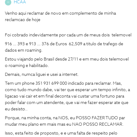
HCAA
H
Venho aqui reclamar de novo em complemento de minha
reclamcao de hoje
Foi cobrado indevidamente por cada um de meus dois telemovel
916 … 393 e 913 … 376 de Euros 62,509 a titulo de trafego de
dados em roaming.
Estou viajando pelo Brasil desde 27/11 e em meu dois telemovel
o roaming e habilitado.
Demais, numca liguei e usei a internet.
Tem um phone 351 931 699 000 indicado para reclamar. Mas,
como tudo mundo dabe, vai ter que esperar um tempo infinito, a
ligacao vai cair et em final deconta vai custar uma fortuno para
poder falar com um atendente, que vai me fazer esperar ate que
eu desisto..
Porque, na minha conta, na NOS, eu POSSO FAZER TUDO par
mudar meu plano em mais mas eu NAO POSSO RECLAMAR.
Isso, esta feito de proposto, e e uma falta de respeito pelo