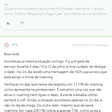
Ajude a comunidade a encontrar informação relevante. Marque
como "Melhor Resposta" e faça "Like" nos melhores comentários.
XML
Forum|Forum|3 years ago
X
Boa noite
Aconteceu a mesma situação comigo. Fui a Argelia de
serviço durante 3 dias (10 a 12 de julho) e tive cuidado de desligar
o dado. No 2o dia recebi uma mensagem de NOS que avisou que
está atingir o limite de roaming.
Verifiquei no app que nesse dia registou um 7,2 MB do roaming
como apresenta na printescreen. É estranho uma vez que não
ativei o roaming nem liguei o dado, durante a estadia utilizei
sempre o wifi. Ainda, a situação aconteceu apenas no 2o dia, e
não no dia da chega. Do outro lado, mesmo que ativasse
roaming, por cada 200 MB cobrava apenas 7,5€, como avisa a