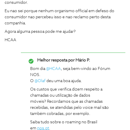
consumidor.
Eu nao sei porque nenhum organismo official em defeso do
consumidor nao percebeu isso e nao reclamo perto desta
companhia.
Agora alguma pessoa pode me ajudar?
HCAA
Melhor resposta por
Mário P.
Bom dia
@HCAA
, seja bem-vindo ao Fórum
NOS.
O ​​
@Olaf
deu uma boa ajuda.
Os custos que verifica dizem respeito a
chamadas ou utilização de dados
móveis? Recordamos que as chamadas
recebidas, se atendidas pelo voice mail são
também cobradas, por exemplo.
Saiba tudo sobre o roaming no Brasil
em
nos.pt
.