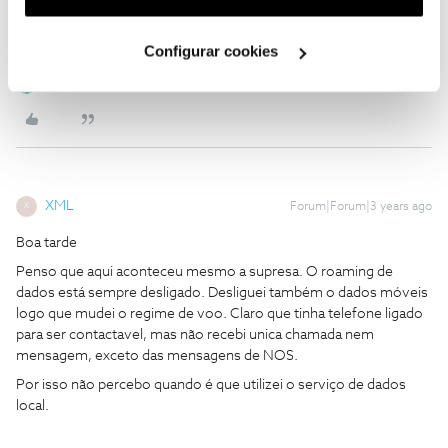
Ajude a comunidade do Fórum NOS com “Likes” e “Melhor
utilização dos cookies clicando em "
Configurar
Resposta” nas soluções mais úteis. Siga o perfil para acompanhar
Cookies
".
dicas, ajuda e novidades do Fórum NOS.
Configurar cookies
1 pessoa gostou
XML
Forum|Forum|3 years ago
X
Boa tarde
Penso que aqui aconteceu mesmo a supresa. O roaming de
dados está sempre desligado. Desliguei também o dados móveis
logo que mudei o regime de voo. Claro que tinha telefone ligado
para ser contactavel, mas não recebi unica chamada nem
mensagem, exceto das mensagens de NOS.
Por isso não percebo quando é que utilizei o serviço de dados
local.