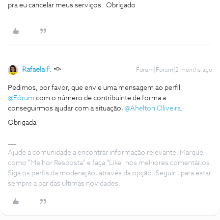
pra eu cancelar meus serviços. Obrigado
Rafaela F.
Forum|Forum|2 months ago
Pedimos, por favor, que envie uma mensagem ao perfil ​
@Fórum
com o número de contribuinte de forma a
conseguirmos ajudar com a situação, ​
@Ahelton Oliveira
.
Obrigada
Ajude a comunidade a encontrar informação relevante. Marque
como "Melhor Resposta" e faça "Like" nos melhores comentários.
Siga os perfis da moderação, através da opção "Seguir", para estar
sempre a par das últimas novidades.