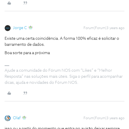
Jorge C
Forum|Forum|3 years ago
Existe uma certa coincidência. A forma 100% eficaz é solicitar o
barramento de dados.
Boa sorte para a próxima
Ajude a comunidade do Fórum NOS com “Likes” e “Melhor
Resposta” nas soluções mais úteis. Siga o perfil para acompanhar
dicas, ajuda e novidades do Fórum NOS.
Olaf
Forum|Forum|3 years ago
isso ou a partir do momento que entra no avisão deixar sempre