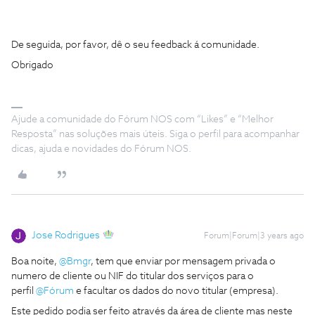
De seguida, por favor, dê o seu feedback á comunidade.
Obrigado
Ajude a comunidade do Fórum NOS com “Likes” e “Melhor
Resposta” nas soluções mais úteis. Siga o perfil para acompanhar
dicas, ajuda e novidades do Fórum NOS.
Jose Rodrigues
Forum|Forum|3 years ago
Boa noite,
@Bmgr
, tem que enviar por mensagem privada o
numero de cliente ou NIF do titular dos serviços para o
perfil
@Fórum
e facultar os dados do novo titular (empresa).
Este pedido podia ser feito através da área de cliente mas neste