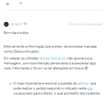
Jorge C
Forum|Forum|3 years ago
Bom dia a todos,
Efetivamente a informação que prestei, deveria estar marcada
como [Descontinuado].
Em relação ao utilizador
@Jose Rodrigues
, não ignorei a sua
mensagem, com boa intenção pensei estar a acrescentar algo
mais. Felizmente o fórum vai ter alterações em breve 😊
O mais importante é resolver a questão do
@Bmgr
que
pode realizar o pedido seguindo o indicado neste
site
vocacionado para o efeito, o qual aconselho leitura atenta.