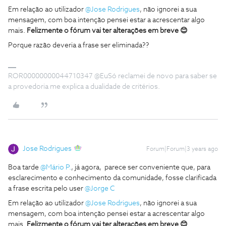
Em relação ao utilizador
@Jose Rodrigues
, não ignorei a sua
mensagem, com boa intenção pensei estar a acrescentar algo
mais.
Felizmente o fórum vai ter alterações em breve 😊
Porque razão deveria a frase ser eliminada??
ROR00000000044710347 @EuSó reclamei de novo para saber se
a provedoria me explica a dualidade de critérios.
Jose Rodrigues
Forum|Forum|3 years ago
Boa tarde
@Mário P.
, já agora, parece ser conveniente que, para
esclarecimento e conhecimento da comunidade, fosse clarificada
a frase escrita pelo user
@Jorge C
Em relação ao utilizador
@Jose Rodrigues
, não ignorei a sua
mensagem, com boa intenção pensei estar a acrescentar algo
mais.
Felizmente o fórum vai ter alterações em breve 😊