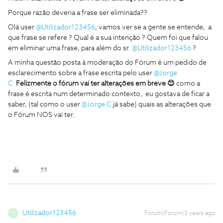
Porque razão deveria a frase ser eliminada??
Olá user
@Utilizador123456
, vamos ver se a gente se entende, a
que frase se refere ? Qual é a sua intenção ? Quem foi que falou
em eliminar uma frase, para além do sr.
@Utilizador123456
?
A minha questão posta à moderação do Fórum é um pedido de
esclarecimento sobre a frase escrita pelo user
@Jorge
C
Felizmente o fórum vai ter alterações em breve 😊
como a
frase é escrita num determinado contexto, eu gostava de ficar a
saber, (tal como o user
@Jorge C
já sabe) quais as alterações que
o Fórum NOS vai ter.
Utilizador123456
Forum|Forum|3 years ago
U