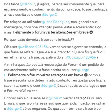
Boa tarde
@Mário P.
, já agora, parece ser conveniente que, para
esclarecimento e conhecimento da comunidade, fosse clarificada
a frase escrita pelo user
@Jorge C
Em relação ao utilizador
@Jose Rodrigues
, não ignorei a sua
mensagem, com boa intenção pensei estar a acrescentar algo
mais.
Felizmente o fórum vai ter alterações em breve 😊
Porque razão deveria a frase ser eliminada??
Olá user
@Utilizador123456
, vamos ver se a gente se entende, a
que frase se refere ? Qual é a sua intenção ? Quem foi que falou
em eliminar uma frase, para além do sr.
@Utilizador123456
?
A minha questão posta à moderação do Fórum é um pedido de
esclarecimento sobre a frase escrita pelo user
@Jorge
C
Felizmente o fórum vai ter alterações em breve 😊
como a
frase é escrita num determinado contexto, eu gostava de ficar a
saber, (tal como o user
@Jorge C
já sabe) quais as alterações que
o Fórum NOS vai ter.
E como raio é que sabe se o
@Fórum
vai ter alterações ou não
E mais, o que raio interessa isso que queira clarificação, se calhar
o
@Jorge C
só se enganou. De qualquer forma se a frase é do