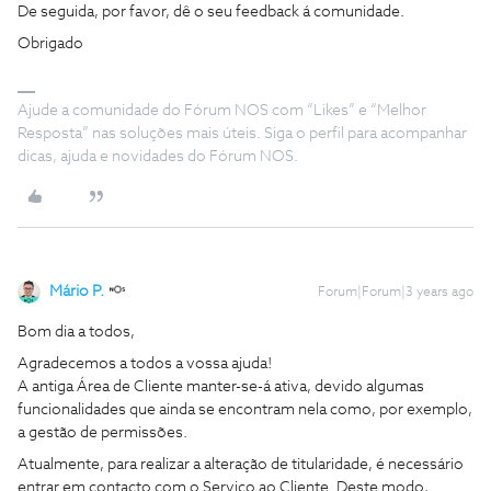
De seguida, por favor, dê o seu feedback á comunidade.
Obrigado
Ajude a comunidade do Fórum NOS com “Likes” e “Melhor
Resposta” nas soluções mais úteis. Siga o perfil para acompanhar
dicas, ajuda e novidades do Fórum NOS.
Mário P.
Forum|Forum|3 years ago
Bom dia a todos,
Agradecemos a todos a vossa ajuda!
A antiga Área de Cliente manter-se-á ativa, devido algumas
funcionalidades que ainda se encontram nela como, por exemplo,
a gestão de permissões.
Atualmente, para realizar a alteração de titularidade, é necessário
entrar em contacto com o Serviço ao Cliente. Deste modo,