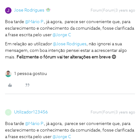
Jose Rodrigues
Forum|Forum|3 years ago
Boa tarde
@Mário P.
, já agora, parece ser conveniente que, para
esclarecimento e conhecimento da comunidade, fosse clarificada
a frase escrita pelo user
@Jorge C
Em relação ao utilizador
@Jose Rodrigues
, não ignorei a sua
mensagem, com boa intenção pensei estar a acrescentar algo
mais.
Felizmente o fórum vai ter alterações em breve 😊
1 pessoa gostou
Utilizador123456
Forum|Forum|3 years ago
U
Boa tarde
@Mário P.
, já agora, parece ser conveniente que, para
esclarecimento e conhecimento da comunidade, fosse clarificada
a frase escrita pelo user
@Jorge C