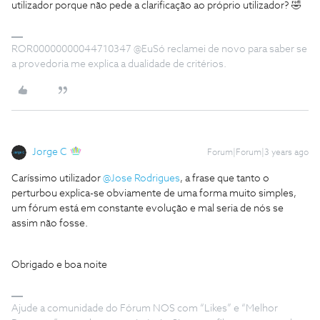
utilizador porque não pede a clarificação ao próprio utilizador? 🤣
ROR00000000044710347 @EuSó reclamei de novo para saber se
a provedoria me explica a dualidade de critérios.
Jorge C
Forum|Forum|3 years ago
Caríssimo utilizador
@Jose Rodrigues
, a frase que tanto o
perturbou explica-se obviamente de uma forma muito simples,
um fórum está em constante evolução e mal seria de nós se
assim não fosse.
Obrigado e boa noite
Ajude a comunidade do Fórum NOS com “Likes” e “Melhor