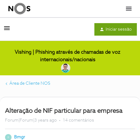
Menu
Iniciar sessão
Vishing | Phishing através de chamadas de voz
internacionais/nacionais
Área de Cliente NOS
Alteração de NIF particular para empresa
Forum|Forum|3 years ago
14 comentários
Bmgr
B