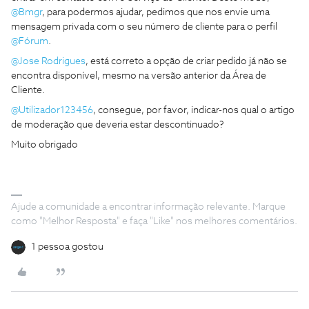
@Bmgr
, para podermos ajudar, pedimos que nos envie uma
mensagem privada com o seu número de cliente para o perfil
@Fórum
.
@Jose Rodrigues
, está correto a opção de criar pedido já não se
encontra disponível, mesmo na versão anterior da Área de
Cliente.
@Utilizador123456
, consegue, por favor, indicar-nos qual o artigo
de moderação que deveria estar descontinuado?
Muito obrigado
Ajude a comunidade a encontrar informação relevante. Marque
como "Melhor Resposta" e faça "Like" nos melhores comentários.
1 pessoa gostou