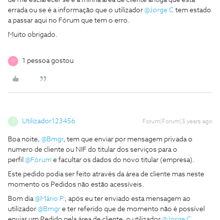
errada ou se é a informação que o utilizador
@Jorge C
tem estado
a passar aqui no Fórum que tem o erro.
Muito obrigado.
1 pessoa gostou
D
Utilizador123456
Forum|Forum|3 years ago
U
Boa noite,
@Bmgr
, tem que enviar por mensagem privada o
numero de cliente ou NIF do titular dos serviços para o
perfil
@Fórum
e facultar os dados do novo titular (empresa).
Este pedido podia ser feito através da área de cliente mas neste
momento os Pedidos não estão acessíveis.
Bom dia
@Mário P.
, após eu ter enviado esta mensagem ao
utilizador
@Bmgr
e ter referido que de momento não é possível
enviar um Pedido pela área de cliente, o utilizador
@Jorge C
,