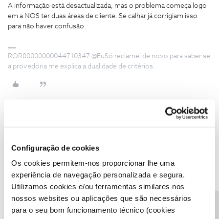
A informação está desactualizada, mas o problema começa logo
em a NOS ter duas áreas de cliente. Se calhar já corrigiam isso
para não haver confusão.
ROR00000000044710347 @EuSó reclamei de novo para saber se
a provedoria me explica a dualidade de critérios.
Jose Rodrigues
Forum|Forum|3 years ago
Aqui a questão é outra, é tirar uma dúvida, o utilizador
@Jorge
Configuração de cookies
C
sugere ao utilizador
@Bmgr
para enviar um pedido depois de eu
Os cookies permitem-nos proporcionar lhe uma
ter escrito que não se pode enviar um pedido.
experiência de navegação personalizada e segura.
Utilizamos cookies e/ou ferramentas similares nos
nossos websites ou aplicações que são necessários
1 pessoa gostou
D
para o seu bom funcionamento técnico (cookies