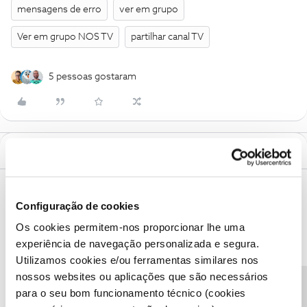
mensagens de erro
ver em grupo
Ver em grupo NOS TV
partilhar canal TV
5 pessoas gostaram
Mais antigos primeiro
4 Comentários
João H.
AUTOR
Forum|Forum|3 years ago
Configuração de cookies
Está com dificuldades ou recebeu uma mensagem no ecrã com
Os cookies permitem-nos proporcionar lhe uma
um ID de erro e não sabe o que significa? Neste artigo explicamos
experiência de navegação personalizada e segura.
como resolver.
Utilizamos cookies e/ou ferramentas similares nos
nossos websites ou aplicações que são necessários
para o seu bom funcionamento técnico (cookies