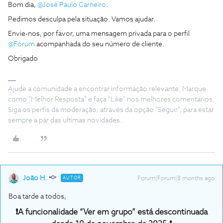
Bom dia,
@José Paulo Carneiro
.
Pedimos desculpa pela situação. Vamos ajudar.
Envie-nos, por favor, uma mensagem privada para o perfil
@Fórum
acompanhada do seu número de cliente.
Obrigado
Ajude a comunidade a encontrar informação relevante. Marque
como "Melhor Resposta" e faça "Like" nos melhores comentários.
Siga os perfis da moderação, através da opção "Seguir", para estar
sempre a par das ultimas novidades.
João H.
AUTOR
Forum|Forum|8 months ago
Boa tarde a todos,
❗A funcionalidade “
Ver em grupo”
está descontinuada