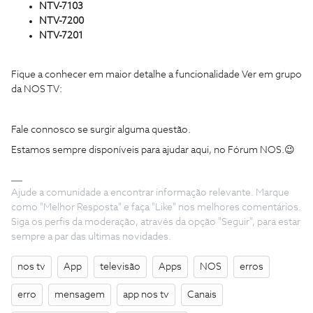
NTV-7103
NTV-7200
NTV-7201
Fique a conhecer em maior detalhe a funcionalidade Ver em grupo
da NOS TV:
Fale connosco se surgir alguma questão.
Estamos sempre disponíveis para ajudar aqui, no Fórum NOS.😉
Ajude a comunidade a encontrar informação relevante. Marque
como "Melhor Resposta" e faça "Like" nos melhores comentários.
Siga os perfis da moderação, através da opção "Seguir", para estar
sempre a par das ultimas novidades.
nos tv
App
televisão
Apps
NOS
erros
erro
mensagem
app nos tv
Canais