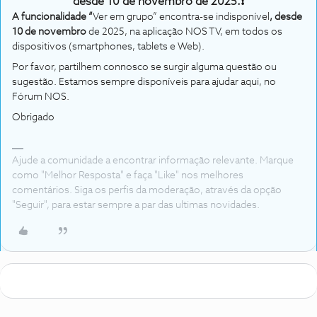
desde 10 de novembro de 2025.❗
A funcionalidade “
Ver em grupo” encontra-se indisponível
, desde
10 de novembro
de 2025, na aplicação NOS TV, em todos os
dispositivos (smartphones, tablets e Web).
Por favor, partilhem connosco se surgir alguma questão ou
sugestão. Estamos sempre disponíveis para ajudar aqui, no
Fórum NOS.
Obrigado
Ajude a comunidade a encontrar informação relevante. Marque
como "Melhor Resposta" e faça "Like" nos melhores
comentários. Siga os perfis da moderação, através da opção
"Seguir", para estar sempre a par das ultimas novidades.