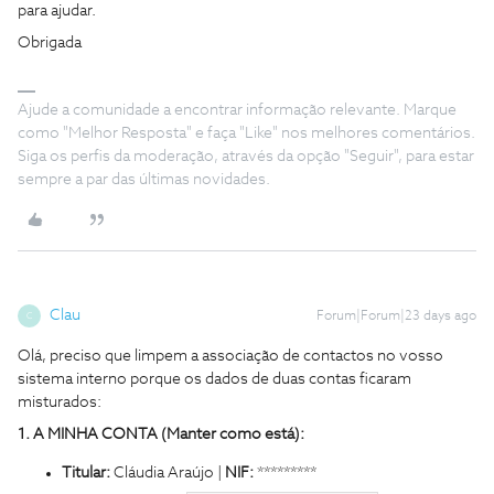
para ajudar.
Obrigada
Ajude a comunidade a encontrar informação relevante. Marque
como "Melhor Resposta" e faça "Like" nos melhores comentários.
Siga os perfis da moderação, através da opção "Seguir", para estar
sempre a par das últimas novidades.
Clau
Forum|Forum|23 days ago
C
Olá, preciso que limpem a associação de contactos no vosso
sistema interno porque os dados de duas contas ficaram
misturados:
1. A MINHA CONTA (Manter como está):
Titular:
Cláudia Araújo |
NIF:
*********