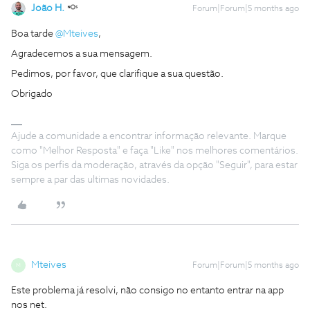
João H.
Forum|Forum|5 months ago
Boa tarde ​
@Mteives
,
Agradecemos a sua mensagem.
Pedimos, por favor, que clarifique a sua questão.
Obrigado
Ajude a comunidade a encontrar informação relevante. Marque
como "Melhor Resposta" e faça "Like" nos melhores comentários.
Siga os perfis da moderação, através da opção "Seguir", para estar
sempre a par das ultimas novidades.
Mteives
Forum|Forum|5 months ago
M
Este problema já resolvi, não consigo no entanto entrar na app
nos net.