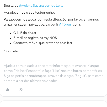
Boa tarde ​
@Helena Susana Lemos Leite
,
Agradecemos o seu testemunho.
Para podermos ajudar com esta alteração, por favor, envie-nos
uma mensagem privada para o perfil ​
@Fórum
com:
O NIF do titular
E-mail de registo na my NOS
Contacto móvel que pretende atualizar
Obrigada
Ajude a comunidade a encontrar informação relevante. Marque
como "Melhor Resposta" e faça "Like" nos melhores comentários.
Siga os perfis da moderação, através da opção "Seguir", para estar
sempre a par das últimas novidades.