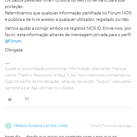
Os dados pessoais foram ocultos do seu comentário para sua
proteção.
Relembramos que qualquer informação partilhada no Fórum NOS
é pública e de livre acesso a qualquer utilizador, registado ou não.
Vamos ajudar a corrigir ambos os registos NOS ID. Envie-nos, por
favor, esta informação através de mensagem privada para o perfil
@Fórum
.
Obrigada
Ajude a comunidade a encontrar informação relevante. Marque
como "Melhor Resposta" e faça "Like" nos melhores comentários.
Siga os perfis da moderação, através da opção "Seguir", para estar
sempre a par das últimas novidades.
Helena Susana Lemos Leite
Forum|Forum|6 days ago
H