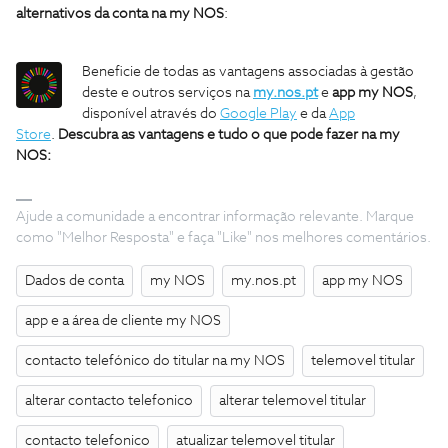
alternativos da conta na my NOS
:
Beneficie de todas as vantagens associadas à gestão
deste e outros serviços na
my.nos.pt
e
app my NOS
,
disponível através do
Google Play
e da
App
Store
.
Descubra as vantagens e tudo o que pode fazer na my
NOS:
Ajude a comunidade a encontrar informação relevante. Marque
como "Melhor Resposta" e faça "Like" nos melhores comentários.
Dados de conta
my NOS
my.nos.pt
app my NOS
app e a área de cliente my NOS
contacto telefónico do titular na my NOS
telemovel titular
alterar contacto telefonico
alterar telemovel titular
contacto telefonico
atualizar telemovel titular