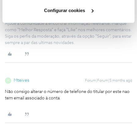
Obrigado
Cookies
".
Configurar cookies
Ajude a comunidade a encontrar informação relevante. Marque
como "Melhor Resposta" e faça "Like" nos melhores comentários.
Siga os perfis da moderação, através da opção "Seguir", para estar
sempre a par das ultimas novidades.
Mteives
Forum|Forum|5 months ago
M
Não consigo alterar o número de telefone do titular por este nao
tem email associado à conta