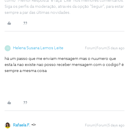
como "Melhor Resposta" e faça "Like" nos melhores comentários.
Siga os perfis da moderação, através da opção "Seguir", para estar
sempre a par das últimas novidades.
Helena Susana Lemos Leite
Forum|Forum|5 days ago
H
há um passo que me enviam mensagem mas o nuumero que
esta la nao existe nao posso receber mensagem com o codigo? é
sempre a mesma coisa
Rafaela F.
Forum|Forum|5 days ago