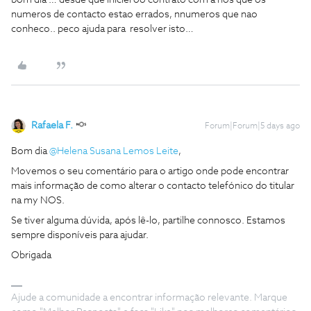
bom dia … desde que iniciei oo contrato com a nos que os
numeros de contacto estao errados, nnumeros que nao
conheco.. peco ajuda para resolver isto…
Rafaela F.
Forum|Forum|5 days ago
Bom dia ​
@Helena Susana Lemos Leite
,
Movemos o seu comentário para o artigo onde pode encontrar
mais informação de como alterar o contacto telefónico do titular
na my NOS.
Se tiver alguma dúvida, após lê-lo, partilhe connosco. Estamos
sempre disponíveis para ajudar.
Obrigada
Ajude a comunidade a encontrar informação relevante. Marque