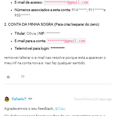
***********@gmail.com
E-mail de acesso:
Números associados a esta conta:
914******, 911******e
935******
2. CONTA DA MINHA SOGRA (Para criar/separar do zero):
Titular:
Olívia |
NIF:
*********
********@gmail.com
E-mail para a conta:
Telemóvel para login: *********
remover/alterar o e-mail nao resolve porque esta a aparecer o
meu nif na conta nova e nao faz qualquer sentido.
Rafaela F.
Forum|Forum|23 days ago
Agradecemos o seu feedback, ​
@Clau
.