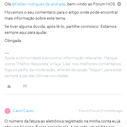
Olá ​
@Kleber rodrigues de andrade
, bem-vindo ao Fórum NOS. 😊
Movemos o seu comentário para o artigo onde pode encontrar
mais informação sobre este tema.
Se tiver alguma dúvida, após lê-lo, partilhe connosco. Estamos
sempre aqui para ajudar.
Obrigada
Ajude a comunidade a encontrar informação relevante. Marque
como "Melhor Resposta" e faça "Like" nos melhores comentários.
Siga os perfis da moderação, através da opção "Seguir", para estar
sempre a par das últimas novidades.
Carol Caulo
Forum|Forum|5 months ago
C
O número da fatura ao eletrônica registrado na minha conta eu já