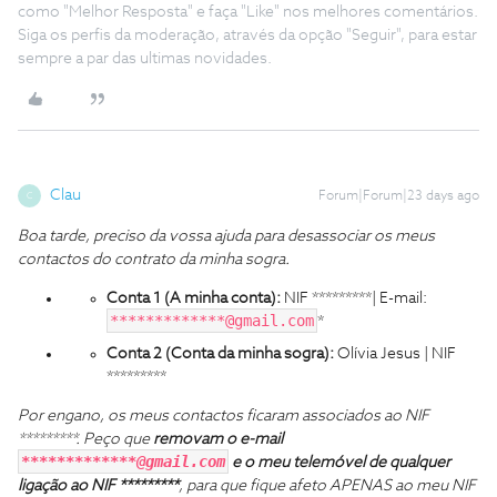
como "Melhor Resposta" e faça "Like" nos melhores comentários.
Siga os perfis da moderação, através da opção "Seguir", para estar
sempre a par das ultimas novidades.
Clau
Forum|Forum|23 days ago
C
Boa tarde, preciso da vossa ajuda para desassociar os meus
contactos do contrato da minha sogra.
Conta 1 (A minha conta):
NIF *********| E-mail:
*************@gmail.com
*
Conta 2 (Conta da minha sogra):
Olívia Jesus | NIF
*********
Por engano, os meus contactos ficaram associados ao NIF
*********. Peço que
removam o e-mail
*************@gmail.com
e o meu telemóvel de qualquer
ligação ao NIF *********
, para que fique afeto APENAS ao meu NIF