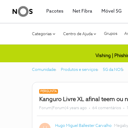
Pacotes
Net Fibra
Móvel 5G
Grupos
As
Categorias
Centro de Ajuda
Vishing | Phish
Comunidade
Produtos e serviços
5G da NOS
PERGUNTA
Kanguro Livre XL afinal teem ou 
Forum|Forum|4 years ago
64 comentários
Hugo Miguel Ballester Carvalho
Megaby