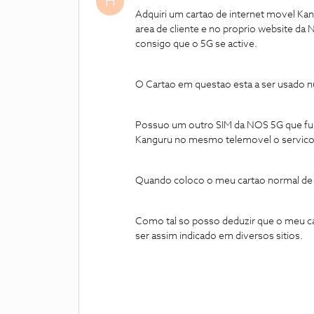
H
Adquiri um cartao de internet movel Kan
area de cliente e no proprio website d
consigo que o 5G se active.
O Cartao em questao esta a ser usado
Possuo um outro SIM da NOS 5G que fu
Kanguru no mesmo telemovel o servico
Quando coloco o meu cartao normal de i
Como tal so posso deduzir que o meu ca
ser assim indicado em diversos sitios.