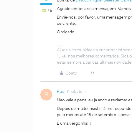
Boa tarde
@Hugo Miguel Ballester Carva
Agradecemos a sua mensagem. Vamos aju
+6
Envie-nos, por favor, uma mensagem pri
de cliente.
Obrigado
Ajude a comunidade a encontrar inform
"Like" nos melhores comentários. Siga o
estar sempre a par das ultimas novidade
Gosto
RuiJ
Kilobyte
R
Não vale a pena, eu já ando a reclamar 
Depois de muito insistir, lá me responde
pelo menos até 15 de setembro, apesar d
É uma vergonha!!!