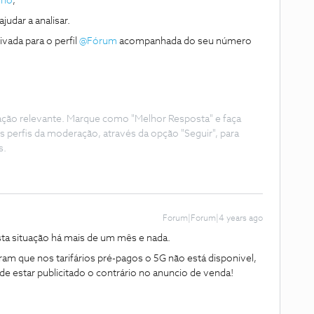
lho
,
dar a analisar.
vada para o perfil
@Fórum
acompanhada do seu número
ação relevante. Marque como "Melhor Resposta" e faça
s perfis da moderação, através da opção "Seguir", para
s.
Forum|Forum|4 years ago
esta situação há mais de um mês e nada.
ram que nos tarifários pré-pagos o 5G não está disponivel,
e estar publicitado o contrário no anuncio de venda!