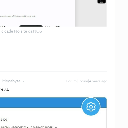
licidade No site da NOS
Megabyte
Forum|Forum|4 years ago
vre XL