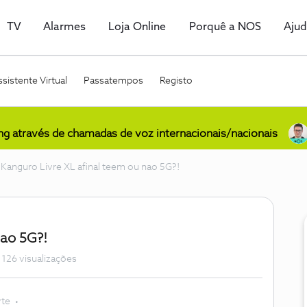
TV
Alarmes
Loja Online
Porquê a NOS
Aju
sistente Virtual
Passatempos
Registo
ing através de chamadas de voz internacionais/nacionais
Kanguro Livre XL afinal teem ou nao 5G?!
nao 5G?!
1126 visualizações
te