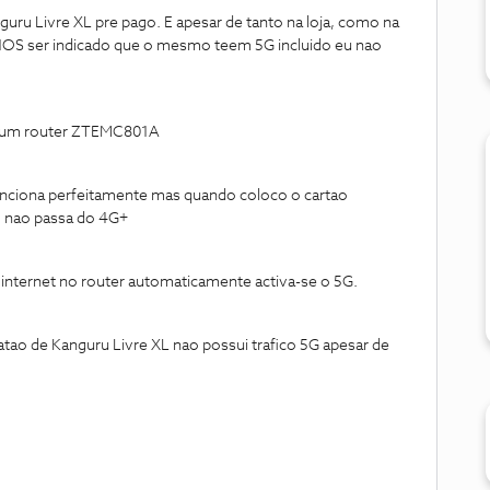
guru Livre XL pre pago. E apesar de tanto na loja, como na
a NOS ser indicado que o mesmo teem 5G incluido eu nao
 num router ZTEMC801A
nciona perfeitamente mas quando coloco o cartao
 nao passa do 4G+
nternet no router automaticamente activa-se o 5G.
tao de Kanguru Livre XL nao possui trafico 5G apesar de