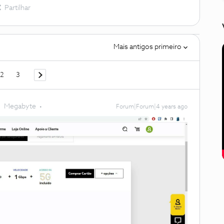
Partilhar
Mais antigos primeiro
2
3
Megabyte
Forum|Forum|4 years ago