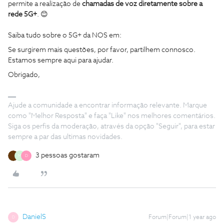
permite a realização de
chamadas de voz diretamente sobre a
rede 5G+
. 😊
Saiba tudo sobre o 5G+ da NOS em:
Se surgirem mais questões, por favor, partilhem connosco.
Estamos sempre aqui para ajudar.
Obrigado,
Ajude a comunidade a encontrar informação relevante. Marque
como "Melhor Resposta" e faça "Like" nos melhores comentários.
Siga os perfis da moderação, através da opção "Seguir", para estar
sempre a par das ultimas novidades.
3 pessoas gostaram
M
D
DanielS
Forum|Forum|1 year ago
D