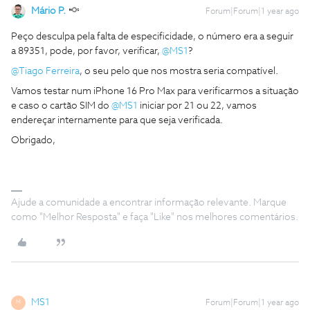
Mário P.
Forum|Forum|1 year ago
Peço desculpa pela falta de especificidade, o número era a seguir
a 89351, pode, por favor, verificar, ​
@MS1
?
@Tiago Ferreira
, o seu pelo que nos mostra seria compatível.
Vamos testar num iPhone 16 Pro Max para verificarmos a situação
e caso o cartão SIM do ​
@MS1
iniciar por 21 ou 22, vamos
endereçar internamente para que seja verificada.
Obrigado,
Ajude a comunidade a encontrar informação relevante. Marque
como "Melhor Resposta" e faça "Like" nos melhores comentários.
MS1
Forum|Forum|1 year ago
M