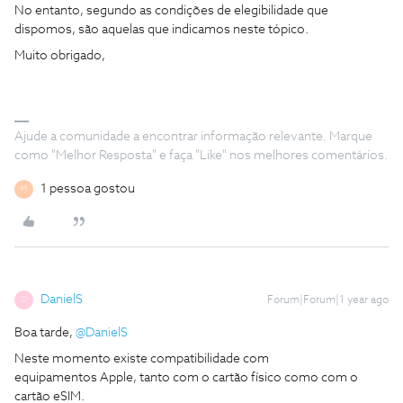
No entanto, segundo as condições de elegibilidade que
dispomos, são aquelas que indicamos neste tópico.
Muito obrigado,
Ajude a comunidade a encontrar informação relevante. Marque
como "Melhor Resposta" e faça "Like" nos melhores comentários.
1 pessoa gostou
M
DanielS
Forum|Forum|1 year ago
D
Boa tarde, ​
@DanielS
Neste momento existe compatibilidade com
equipamentos Apple, tanto com o cartão físico como com o
cartão eSIM.