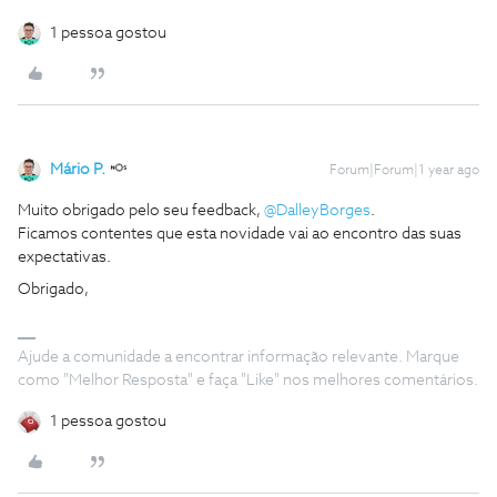
1 pessoa gostou
Mário P.
Forum|Forum|1 year ago
Muito obrigado pelo seu feedback, ​
@DalleyBorges
.
Ficamos contentes que esta novidade vai ao encontro das suas
expectativas.
Obrigado,
Ajude a comunidade a encontrar informação relevante. Marque
como "Melhor Resposta" e faça "Like" nos melhores comentários.
1 pessoa gostou