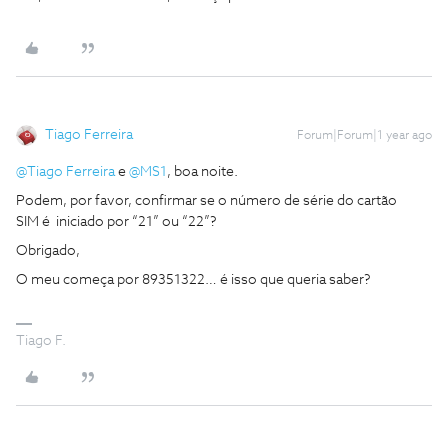
Tiago Ferreira
Forum|Forum|1 year ago
@Tiago Ferreira
e ​
@MS1
, boa noite.
Podem, por favor, confirmar se o número de série do cartão
SIM é iniciado por “21” ou “22”?
Obrigado,
O meu começa por 89351322… é isso que queria saber?
Tiago F.