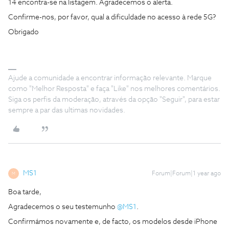
14 encontra-se na listagem. Agradecemos o alerta.
Confirme-nos, por favor, qual a dificuldade no acesso à rede 5G?
Obrigado
Ajude a comunidade a encontrar informação relevante. Marque
como "Melhor Resposta" e faça "Like" nos melhores comentários.
Siga os perfis da moderação, através da opção "Seguir", para estar
sempre a par das ultimas novidades.
MS1
Forum|Forum|1 year ago
M
Boa tarde,
Agradecemos o seu testemunho ​
@MS1
.
Confirmámos novamente e, de facto, os modelos desde iPhone