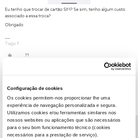
Eu tenho que trocar de cartão SIM? Se sim, tenho algum custo
associado a essa troca?
Obrigado
Tiago F.
João H.
AUTOR
Forum|Forum|1 year ago
Configuração de cookies
Boa tarde ​
@Tiago Ferreira
,
Os cookies permitem-nos proporcionar lhe uma
Agradecemos a sua mensagem.
experiência de navegação personalizada e segura.
Pelo que verificamos, de momento, apenas os equipamentos
Utilizamos cookies e/ou ferramentas similares nos
iPhone 16 são certificados, através da
Lista de equipamentos
nossos websites ou aplicações que são necessários
elegíveis
.
para o seu bom funcionamento técnico (cookies
Sugerimos que acompanhe novidades através deste mesmo
necessários para a prestação de serviço).