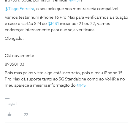
a 89351, pode, por favor, verificar, ​
@MS1
?
@Tiago Ferreira
, o seu pelo que nos mostra seria compatível.
Vamos testar num iPhone 16 Pro Max para verificarmos a situação
e caso o cartão SIM do ​
@MS1
iniciar por 21 ou 22, vamos
endereçar internamente para que seja verificada.
Obrigado,
Olá novamente
893501 03
Pois mas pelos visto algo está incorreto, pois o meu iPhone 15
Pro Max dá suporte tanto ao 5G Standalone como ao VoNR e no
meu aparece a mesma informação do ​
@MS1
Tiago F.