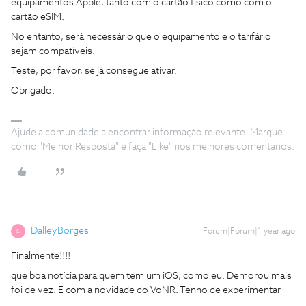
equipamentos Apple, tanto com o cartão físico como com o
cartão eSIM.
No entanto, será necessário que o equipamento e o tarifário
sejam compatíveis.
Teste, por favor, se já consegue ativar.
Obrigado.
Ajude a comunidade a encontrar informação relevante. Marque
como "Melhor Resposta" e faça "Like" nos melhores comentários.
DalleyBorges
Forum|Forum|1 year ago
D
Finalmente!!!!
que boa notícia para quem tem um iOS, como eu. Demorou mais
foi de vez. E com a novidade do VoNR. Tenho de experimentar