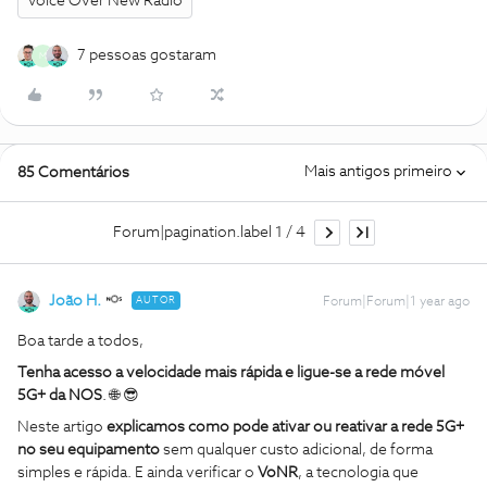
Voice Over New Radio
7 pessoas gostaram
M
Mais antigos primeiro
85 Comentários
Forum|pagination.label 1 / 4
João H.
AUTOR
Forum|Forum|1 year ago
Boa tarde a todos,
Tenha acesso a velocidade mais rápida e ligue-se a rede móvel
5G+ da NOS
. 🌐 😎
Neste artigo
explicamos como pode ativar ou reativar a rede 5G+
no seu equipamento
sem qualquer custo adicional, de forma
simples e rápida. E ainda verificar o
VoNR
, a tecnologia que