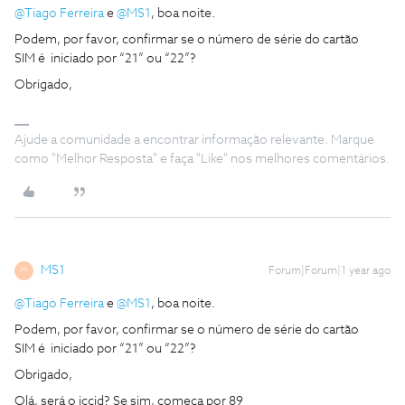
@Tiago Ferreira
e ​
@MS1
, boa noite.
Podem, por favor, confirmar se o número de série do cartão
SIM é iniciado por “21” ou “22”?
Obrigado,
Ajude a comunidade a encontrar informação relevante. Marque
como "Melhor Resposta" e faça "Like" nos melhores comentários.
MS1
Forum|Forum|1 year ago
M
@Tiago Ferreira
e ​
@MS1
, boa noite.
Podem, por favor, confirmar se o número de série do cartão
SIM é iniciado por “21” ou “22”?
Obrigado,
Olá, será o iccid? Se sim, começa por 89