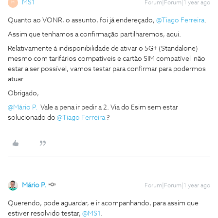
MS1
Forum|Forum|1 year ago
M
​Quanto ao VONR, o assunto, foi já endereçado, ​
@Tiago Ferreira
.
Assim que tenhamos a confirmação partilharemos, aqui.
Relativamente à indisponibilidade de ativar o 5G+ (Standalone)
mesmo com tarifários compatíveis e cartão SIM compatível não
estar a ser possível, vamos testar para confirmar para podermos
atuar.
Obrigado,
@Mário P.
Vale a pena ir pedir a 2. Via do Esim sem estar
solucionado do ​
@Tiago Ferreira
?
Mário P.
Forum|Forum|1 year ago
Querendo, pode aguardar, e ir acompanhando, para assim que
estiver resolvido testar, ​
@MS1
.