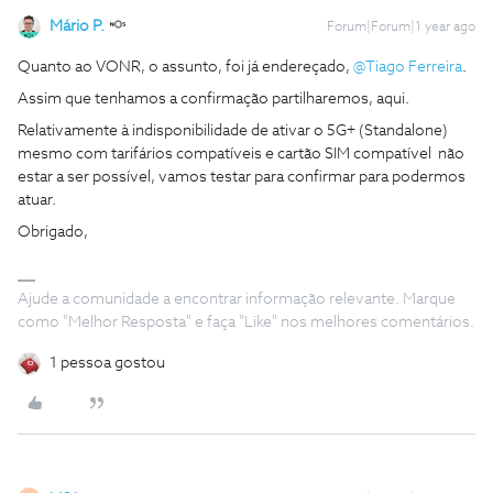
Mário P.
Forum|Forum|1 year ago
​Quanto ao VONR, o assunto, foi já endereçado, ​
@Tiago Ferreira
.
Assim que tenhamos a confirmação partilharemos, aqui.
Relativamente à indisponibilidade de ativar o 5G+ (Standalone)
mesmo com tarifários compatíveis e cartão SIM compatível não
estar a ser possível, vamos testar para confirmar para podermos
atuar.
Obrigado,
Ajude a comunidade a encontrar informação relevante. Marque
como "Melhor Resposta" e faça "Like" nos melhores comentários.
1 pessoa gostou