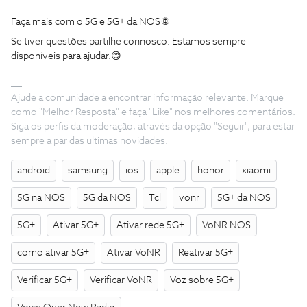
Faça mais com o 5G e 5G+ da NOS 🌐
Se tiver questões partilhe connosco. Estamos sempre
disponíveis para ajudar.😊
Ajude a comunidade a encontrar informação relevante. Marque
como "Melhor Resposta" e faça "Like" nos melhores comentários.
Siga os perfis da moderação, através da opção "Seguir", para estar
sempre a par das ultimas novidades.
android
samsung
ios
apple
honor
xiaomi
5G na NOS
5G da NOS
Tcl
vonr
5G+ da NOS
5G+
Ativar 5G+
Ativar rede 5G+
VoNR NOS
como ativar 5G+
Ativar VoNR
Reativar 5G+
Verificar 5G+
Verificar VoNR
Voz sobre 5G+