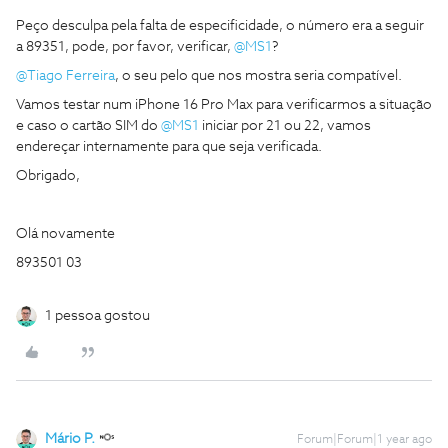
Peço desculpa pela falta de especificidade, o número era a seguir
a 89351, pode, por favor, verificar, ​
@MS1
?
@Tiago Ferreira
, o seu pelo que nos mostra seria compatível.
Vamos testar num iPhone 16 Pro Max para verificarmos a situação
e caso o cartão SIM do ​
@MS1
iniciar por 21 ou 22, vamos
endereçar internamente para que seja verificada.
Obrigado,
Olá novamente
893501 03
1 pessoa gostou
Mário P.
Forum|Forum|1 year ago