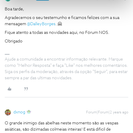
Boa tarde,
Agradecemos o seu testemunho e ficamos felizes com a sua
mensagem
@DalleyBorges
. 🤗
Fique atento a todas as novidades aqui, no Fórum NOS.
Obrigado
Ajude a comunidade a encontrar informação relevante. Marque
como "Melhor Resposta" e faça "Like" nos melhores comentários.
Siga os perfis da moderação, através da opção "Seguir", para estar
sempre a par das ultimas novidades.
dxnog
Forum|Forum|2 years ago
O grande inimigo das abelhas neste momento são as vespas
asiáticas, são dizimadas colmeias inteiras! E está dificil de