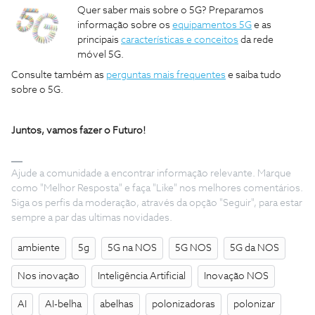
Quer saber mais sobre o 5G? Preparamos
informação sobre os
equipamentos 5G
e as
principais
características e conceitos
da rede
móvel 5G.
Consulte também as
perguntas mais frequentes
e saiba tudo
sobre o 5G.
Juntos, vamos fazer o Futuro!
Ajude a comunidade a encontrar informação relevante. Marque
como "Melhor Resposta" e faça "Like" nos melhores comentários.
Siga os perfis da moderação, através da opção "Seguir", para estar
sempre a par das ultimas novidades.
ambiente
5g
5G na NOS
5G NOS
5G da NOS
Nos inovação
Inteligência Artificial
Inovação NOS
AI
AI-belha
abelhas
polonizadoras
polonizar