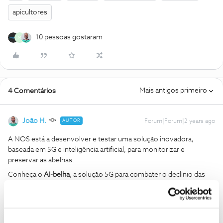
apicultores
10 pessoas gostaram
M
Mais antigos primeiro
4 Comentários
João H.
AUTOR
Forum|Forum|2 years ago
A NOS está a desenvolver e testar uma solução inovadora,
baseada em 5G e inteligência artificial, para monitorizar e
preservar as abelhas.
Conheça o
AI-belha
, a solução 5G para combater o declínio das
abelhas. 🐝
Ajude a comunidade a encontrar informação relevante. Marque