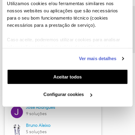
Utilizamos cookies e/ou ferramentas similares nos
nossos websites ou aplicações que são necessários
Precisa de ajuda?
para o seu bom funcionamento técnico (cookies
necessários para a prestação de serviço).
Caso aceite, poderemos utilizar cookies para analisar
informação estatística (cookies de analítica), adaptar
este serviço às suas preferências e apresentar-lhe
Ver mais detalhes
Hall of Fame de julho
funcionalidades (cookies de personalização e
funcionalidade) e adaptar anúncios aos seus interesses
Guimas
(cookies de publicidade personalizada). Pode gerir a
Aceitar todos
17 soluções
utilização dos cookies clicando em "
Configurar
ByteSábio
Cookies
".
Configurar cookies
13 soluções
Jose Rodrigues
9 soluções
Bruno Aleixo
5 soluções