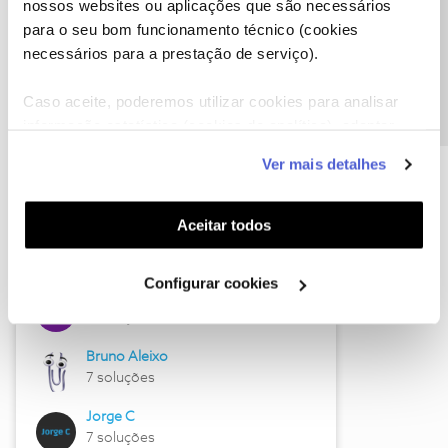
nossos websites ou aplicações que são necessários
Precisa de ajuda?
para o seu bom funcionamento técnico (cookies
necessários para a prestação de serviço).
Caso aceite, poderemos utilizar cookies para analisar
informação estatística (cookies de analítica), adaptar
este serviço às suas preferências e apresentar-lhe
Ver mais detalhes
funcionalidades (cookies de personalização e
Hall of Fame de junho
funcionalidade) e adaptar anúncios aos seus interesses
(cookies de publicidade personalizada). Pode gerir a
Aceitar todos
Guimas
utilização dos cookies clicando em "
Configurar
12 soluções
Cookies
".
Configurar cookies
Jose Rodrigues
8 soluções
Bruno Aleixo
7 soluções
Jorge C
7 soluções