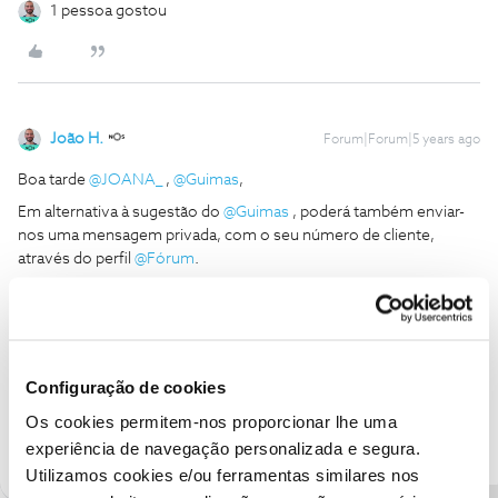
1 pessoa gostou
João H.
Forum|Forum|5 years ago
Boa tarde
@JOANA_
,
@Guimas
,
Em alternativa à sugestão do
@Guimas
, poderá também enviar-
nos uma mensagem privada, com o seu número de cliente,
através do perfil
@Fórum
.
Obrigado
Ajude a comunidade a encontrar informação relevante. Marque
como "Melhor Resposta" e faça "Like" nos melhores comentários.
Configuração de cookies
Siga os perfis da moderação, através da opção "Seguir", para estar
Os cookies permitem-nos proporcionar lhe uma
sempre a par das ultimas novidades.
experiência de navegação personalizada e segura.
Utilizamos cookies e/ou ferramentas similares nos