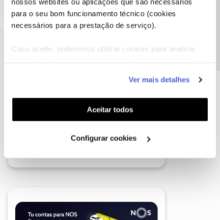
nossos websites ou aplicações que são necessários
Precisa de ajuda?
para o seu bom funcionamento técnico (cookies
necessários para a prestação de serviço).
Caso aceite, poderemos utilizar cookies para analisar
informação estatística (cookies de analítica), adaptar
este serviço às suas preferências e apresentar-lhe
Ver mais detalhes
funcionalidades (cookies de personalização e
funcionalidade) e adaptar anúncios aos seus interesses
(cookies de publicidade personalizada). Pode gerir a
Aceitar todos
utilização dos cookies clicando em "
Configurar
Cookies
".
Configurar cookies
A poupança que COMBINA