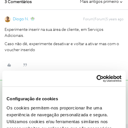
Mais antigos primeiro
3 Comentários
Diogo N.
Forum|Forum|5 years ago
Experimente inserir na sua área de cliente, em Serviços
Adicionais.
Caso não dê, experimente desativar e voltar a ativar mas com o
voucher inserido
Jose Rodrigues
RESPOSTA
Forum|Forum|5 years ago
Configuração de cookies
@MMMaxim
Boa tarde, se o pack canais TV Cine se apresenta
como ativado na sua Àrea de Cliente ou na sua Box, sem que por
Os cookies permitem-nos proporcionar lhe uma
si tenha sido ativado, quer dizer que se trata de uma oferta. Nesse
experiência de navegação personalizada e segura.
caso parece não haver necessidade de inserir o código do
Utilizamos cookies e/ou ferramentas similares nos
voucher e nem sequer é possível desativar. O que pode fazer é