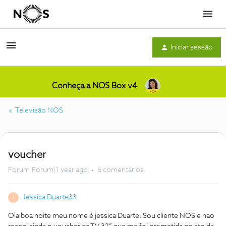
Menu
Iniciar sessão
Conheça a NOS Box v4
Televisão NOS
voucher
Forum|Forum|1 year ago
6 comentários
Jessica Duarte33
J
Ola boa noite meu nome é jessica Duarte. Sou cliente NOS e nao