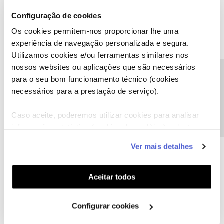
apagar!
Configuração de cookies
Os cookies permitem-nos proporcionar lhe uma
experiência de navegação personalizada e segura.
Utilizamos cookies e/ou ferramentas similares nos
nossos websites ou aplicações que são necessários
Precisa de ajuda?
Jose Rodrigues
para o seu bom funcionamento técnico (cookies
Forum|Forum|1 year ago
necessários para a prestação de serviço).
No seu interesse clique em editar e retire do dominio publico os
dados pessoais que inadvertidamente divulgou.
Caso aceite, poderemos utilizar cookies para analisar
Como eu faço? Nao apareceu opção editar para mim. Nem
informação estatística (cookies de analítica), adaptar
apagar!
este serviço às suas preferências e apresentar-lhe
Ver mais detalhes
Boa noite, para editar deve carregar nos 3 pontinhos … à sua
funcionalidades (cookies de personalização e
direita, neste caso a moderação já removeu os dados divulgados
funcionalidade) e adaptar anúncios aos seus interesses
na sua mensagem.
(cookies de publicidade personalizada). Pode gerir a
Aceitar todos
utilização dos cookies clicando em "
Configurar
Cookies
".
Configurar cookies