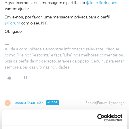
Agradecemos a sua mensagem e partilha do
@Jose Rodrigues
.
Vamos ajudar.
Envie-nos, por favor, uma mensagem privada para o perfil
@Fórum
com o seu NIF.
Obrigado
Ajude a comunidade a encontrar informação relevante. Marque
como "Melhor Resposta" e faça "Like" nos melhores comentários.
Siga os perfis da moderação, através da opção "Seguir", para estar
sempre a par das ultimas novidades.
Jessica Duarte33
AUTOR
Forum|Forum|1 year ago
J
No seu interesse clique em editar e retire do dominio publico os
dados pessoais que inadvertidamente divulgou.
Como eu faço? Nao apareceu opção editar para mim. Nem