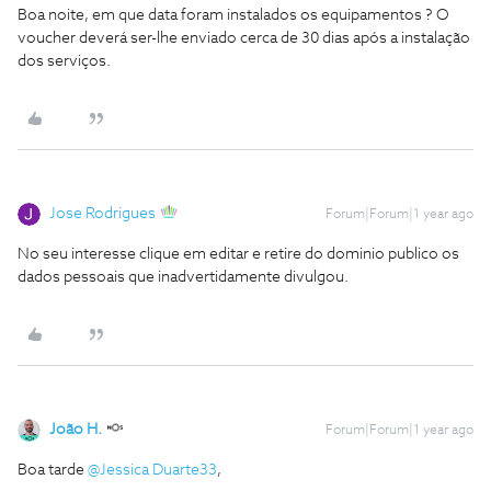
Boa noite, em que data foram instalados os equipamentos ? O
voucher deverá ser-lhe enviado cerca de 30 dias após a instalação
dos serviços.
Jose Rodrigues
Forum|Forum|1 year ago
No seu interesse clique em editar e retire do dominio publico os
dados pessoais que inadvertidamente divulgou.
João H.
Forum|Forum|1 year ago
Boa tarde
@Jessica Duarte33
,