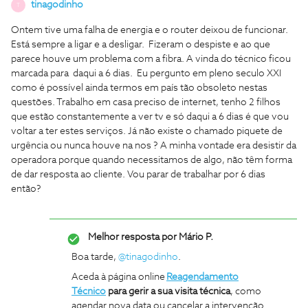
tinagodinho
T
Ontem tive uma falha de energia e o router deixou de funcionar.
Está sempre a ligar e a desligar. Fizeram o despiste e ao que
parece houve um problema com a fibra. A vinda do técnico ficou
marcada para daqui a 6 dias. Eu pergunto em pleno seculo XXI
como é possível ainda termos em país tão obsoleto nestas
questões. Trabalho em casa preciso de internet, tenho 2 filhos
que estão constantemente a ver tv e só daqui a 6 dias é que vou
voltar a ter estes serviços. Já não existe o chamado piquete de
urgência ou nunca houve na nos ? A minha vontade era desistir da
operadora porque quando necessitamos de algo, não têm forma
de dar resposta ao cliente. Vou parar de trabalhar por 6 dias
então?
Melhor resposta por
Mário P.
Boa tarde, ​
@tinagodinho
.
Aceda à página online
Reagendamento
Técnico
para gerir a sua visita técnica
, como
agendar nova data ou cancelar a intervenção