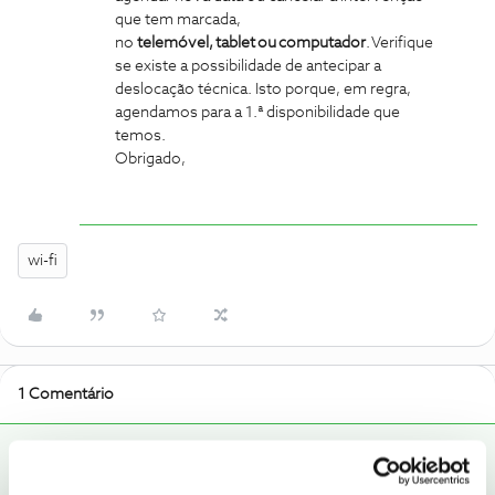
que tem marcada,
no
telemóvel, tablet ou computador
. Verifique
se existe a possibilidade de antecipar a
deslocação técnica. Isto porque, em regra,
agendamos para a 1.ª disponibilidade que
temos.
Obrigado,
wi-fi
1 Comentário
Mário P.
RESPOSTA
Forum|Forum|1 year ago
Boa tarde, ​
@tinagodinho
.