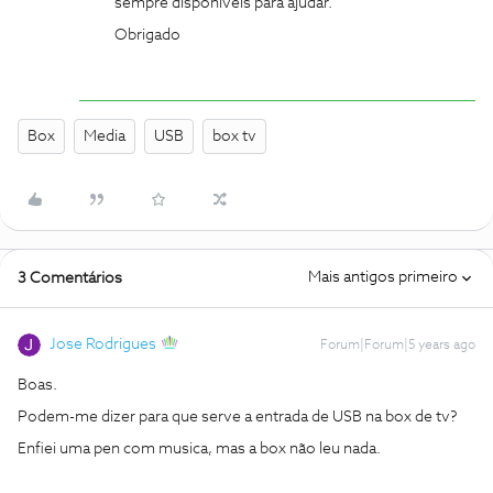
sempre disponíveis para ajudar.
Obrigado
Box
Media
USB
box tv
Mais antigos primeiro
3 Comentários
Jose Rodrigues
Forum|Forum|5 years ago
Boas.
Podem-me dizer para que serve a entrada de USB na box de tv?
Enfiei uma pen com musica, mas a box não leu nada.