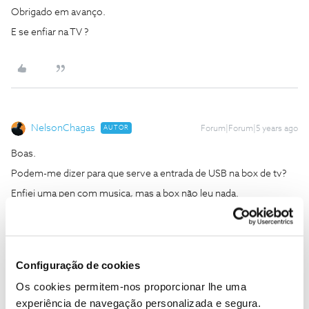
Obrigado em avanço.
E se enfiar na TV ?
NelsonChagas
AUTOR
Forum|Forum|5 years ago
Boas.
Podem-me dizer para que serve a entrada de USB na box de tv?
Enfiei uma pen com musica, mas a box não leu nada.
Obrigado em avanço.
E se enfiar na TV ?
Configuração de cookies
Isso não me ajuda a saber para que serve a entrada de usb na box.
Os cookies permitem-nos proporcionar lhe uma
experiência de navegação personalizada e segura.