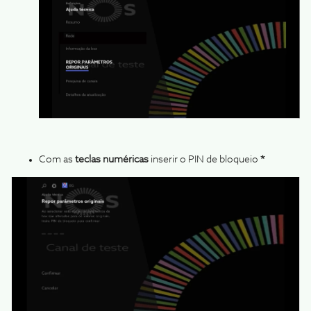
Com as
teclas numéricas
inserir o PIN de bloqueio
*