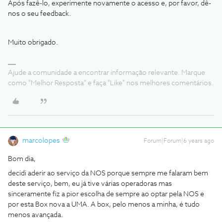
Após fazê-lo, experimente novamente o acesso e, por favor, dê-
nos o seu feedback.
Muito obrigado.
Ajude a comunidade a encontrar informação relevante. Marque
como "Melhor Resposta" e faça "Like" nos melhores comentários.
marcolopes
Forum|Forum|6 years ago
Bom dia,
decidi aderir ao serviço da NOS porque sempre me falaram bem
deste serviço, bem, eu já tive várias operadoras mas
sinceramente fiz a pior escolha de sempre ao optar pela NOS e
por esta Box nova a UMA. A box, pelo menos a minha, é tudo
menos avançada.