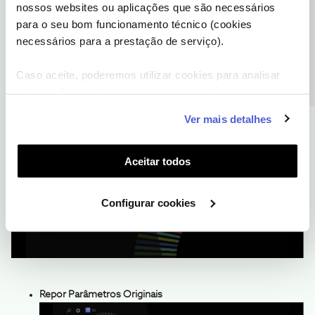
nossos websites ou aplicações que são necessários
Precisa de ajuda?
para o seu bom funcionamento técnico (cookies
necessários para a prestação de serviço).
Caso aceite, poderemos utilizar cookies para analisar
informação estatística (cookies de analítica), adaptar
Ajuda técnica
este serviço às suas preferências e apresentar-lhe
Ver mais detalhes
funcionalidades (cookies de personalização e
funcionalidade) e adaptar anúncios aos seus interesses
(cookies de publicidade personalizada). Pode gerir a
Aceitar todos
utilização dos cookies clicando em "
Configurar
Cookies
".
Configurar cookies
Repor Parâmetros Originais