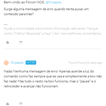
Bem-vindo ao Fórum NOS,
@Ovpaulo
.
Surge alguma mensagem de erro quando tenta puxar um
conteúdo para trás?
Ajude a comunidade a encontrar informação relevante. Marque
como "Melhor Resposta" e faça "Like" nos melhores comentários.
Ovpaulo
AUTOR
Forum|Forum|6 years ago
O
Nada! Nenhuma mensagem de erro! Apenas acende a luz do
comando como faz sempre que se usa e simplesmente a box não
faz nada! Mas tudo o resto na box funciona, mas o “pause” e o
retroceder e avançar não funcionam.