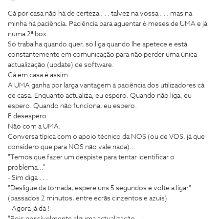
Cá por casa não há de certeza . . . talvez na vossa . . . mas na
minha há paciência. Paciência para aguentar 6 meses de UMA e já
numa 2ª box.
Só trabalha quando quer, só liga quando lhe apetece e está
constantemente em comunicação para não perder uma única
actualização (update) de software.
Cá em casa é assim.
A UMA ganha por larga vantagem à paciência dos utilizadores cá
de casa. Enquanto actualiza, eu espero. Quando não liga, eu
espero. Quando não funciona, eu espero.
E desespero.
Não com a UMA.
Conversa típica com o apoio técnico da NOS (ou de VOS, já que
considero que para NOS não vale nada)...
"Temos que fazer um despiste para tentar identificar o
problema..."
- Sim diga . . .
"Desligue da tomada, espere uns 5 segundos e volte a ligar"
(passados 2 minutos, entre ecrãs cinzentos e azuis)
- Agora já dá !