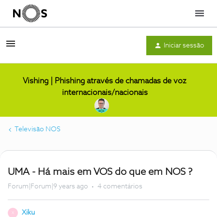
Menu
Iniciar sessão
Vishing | Phishing através de chamadas de voz
internacionais/nacionais
Televisão NOS
UMA - Há mais em VOS do que em NOS ?
Forum|Forum|9 years ago
4 comentários
Xiku
X