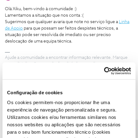
Olá Xiku, bem-vindo à comunidade :)
Lamentamos a situação que nos conta :(
Sugerimos que qualquer avaria que note no serviço ligue a
Linha
de Apoio
para que possam ser feitos despistes técnicos, a
situação pode ser resolvida de imediato ou ser preciso
deslocação de uma equipa técnica.
Ajude a comunidade a encontrar informação relevante. Marque
como "Melhor Resposta" e faça "Like" nos melhores comentários.
Configuração de cookies
Os cookies permitem-nos proporcionar lhe uma
Luis Duarte
Forum|Forum|9 years ago
L
experiência de navegação personalizada e segura.
Começo a achar que há males que vêm por bem... tenho IRIS que
Utilizamos cookies e/ou ferramentas similares nos
funciona bem, já sem fidelização e a NOS não quis negociar o
nossos websites ou aplicações que são necessários
UMA e refidelizar-me porque nesta fase "não dão descontos"!
para o seu bom funcionamento técnico (cookies
Achei ridícula e inesperada a abordagem comercial (basicamente