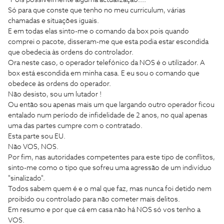
"Pois possivelmente alguma actualização...."
Só para que conste que tenho no meu curriculum, várias
chamadas e situações iguais.
E em todas elas sinto-me o comando da box pois quando
comprei o pacote, disseram-me que esta podia estar escondida
que obedecia às ordens do controlador.
Ora neste caso, o operador telefónico da NOS é o utilizador. A
box está escondida em minha casa. E eu sou o comando que
obedece às ordens do operador.
Não desisto, sou um lutador !
Ou então sou apenas mais um que largando outro operador ficou
entalado num período de infidelidade de 2 anos, no qual apenas
uma das partes cumpre com o contratado.
Esta parte sou EU.
Não VOS, NOS.
Por fim, nas autoridades competentes para este tipo de conflitos,
sinto-me como o tipo que sofreu uma agressão de um indivíduo
"sinalizado".
Todos sabem quem é e o mal que faz, mas nunca foi detido nem
proibido ou controlado para não cometer mais delitos.
Em resumo e por que cá em casa não há NOS só vos tenho a
VOS.