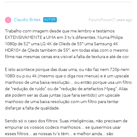
Claudio Brites
AUTOR
Forum|Forum|7 years ago
C
Trabalho com imagem desde que me lembro e testámos
EXTENSIVAMENTE a UMA em 3 tv’s diferentes: Numa Philips
1080p de 52″ uma LG 4K de Oleds de 55″ uma Samsung 4K
HDR10+ de Qleds também de 55″, em todas elas com o mesmo
filme nas mesmas cenas era visível a falta de textura e até de cor.
E isto acontece porque das duas uma, ou não faz nem 720p nem
1080i ou p ou 4k (mesmo que o diga nos menus) e é um upscale
manhoso de uma baixa resolução... ou então porque usa um filtro
de “redução de ruído” ou de “redução de artefactos Mpeg”. Aliás
até podem ser as duas juntas (que faria sentido) um upscale
manhoso de uma baixa resolução com um filtro para tentar
disfarçar a falta de qualidade.
Sendo só o caso dos filtros: Suas inteligências, não precisam de
empurrar os vossos codecs manhosos… se quisermos usar
esses filtros… as nossas tv’s têm... e melhor ainda… são