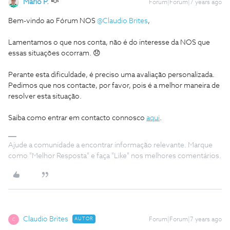
Mário P.
Forum|Forum|7 years ago
Bem-vindo ao Fórum NOS
@Claudio Brites
,
Lamentamos o que nos conta, não é do interesse da NOS que
essas situações ocorram. 😞
Perante esta dificuldade, é preciso uma avaliação personalizada.
Pedimos que nos contacte, por favor, pois é a melhor maneira de
resolver esta situação.
Saiba como entrar em contacto connosco
aqui
.
Ajude a comunidade a encontrar informação relevante. Marque
como "Melhor Resposta" e faça "Like" nos melhores comentários.
Claudio Brites
AUTOR
Forum|Forum|7 years ago
C