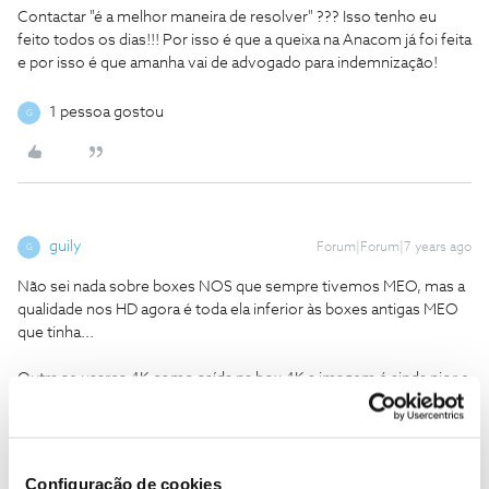
Contactar "é a melhor maneira de resolver" ??? Isso tenho eu
feito todos os dias!!! Por isso é que a queixa na Anacom já foi feita
e por isso é que amanha vai de advogado para indemnização!
1 pessoa gostou
G
guily
Forum|Forum|7 years ago
G
Não sei nada sobre boxes NOS que sempre tivemos MEO, mas a
qualidade nos HD agora é toda ela inferior às boxes antigas MEO
que tinha...
Outra se usares 4K como saída na box 4K a imagem é ainda pior e
com menos detalhe que usar qualidade HD, pelo que vejo a TV
samsung 4K que tenho baratinha tem um upscaler muito melhor
que o hardware da box que fica demasiado soft e sem detalhe,
tenho saudades do IPTV da meo antigo da ADSL... E de ordenar
Configuração de cookies