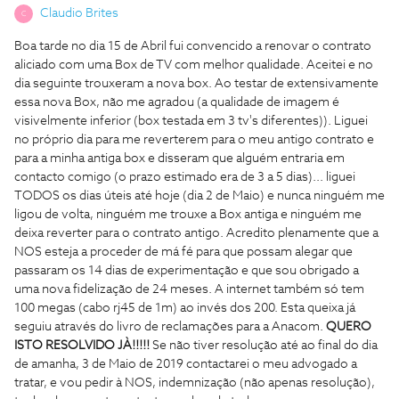
Claudio Brites
C
Boa tarde no dia 15 de Abril fui convencido a renovar o contrato
aliciado com uma Box de TV com melhor qualidade. Aceitei e no
dia seguinte trouxeram a nova box. Ao testar de extensivamente
essa nova Box, não me agradou (a qualidade de imagem é
visivelmente inferior (box testada em 3 tv's diferentes)). Liguei
no próprio dia para me reverterem para o meu antigo contrato e
para a minha antiga box e disseram que alguém entraria em
contacto comigo (o prazo estimado era de 3 a 5 dias)... liguei
TODOS os dias úteis até hoje (dia 2 de Maio) e nunca ninguém me
ligou de volta, ninguém me trouxe a Box antiga e ninguém me
deixa reverter para o contrato antigo. Acredito plenamente que a
NOS esteja a proceder de má fé para que possam alegar que
passaram os 14 dias de experimentação e que sou obrigado a
uma nova fidelização de 24 meses. A internet também só tem
100 megas (cabo rj45 de 1m) ao invés dos 200. Esta queixa já
seguiu através do livro de reclamações para a Anacom.
QUERO
ISTO RESOLVIDO JÀ!!!!!
Se não tiver resolução até ao final do dia
de amanha, 3 de Maio de 2019 contactarei o meu advogado a
tratar, e vou pedir à NOS, indemnização (não apenas resolução),