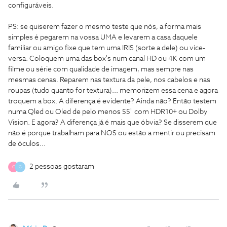
configuráveis.
PS: se quiserem fazer o mesmo teste que nós, a forma mais
simples é pegarem na vossa UMA e levarem a casa daquele
familiar ou amigo fixe que tem uma IRIS (sorte a dele) ou vice-
versa. Coloquem uma das box's num canal HD ou 4K com um
filme ou série com qualidade de imagem, mas sempre nas
mesmas cenas. Reparem nas textura da pele, nos cabelos e nas
roupas (tudo quanto for textura)... memorizem essa cena e agora
troquem a box. A diferença é evidente? Ainda não? Então testem
numa Qled ou Oled de pelo menos 55" com HDR10+ ou Dolby
Vision. E agora? A diferença já é mais que óbvia? Se disserem que
não é porque trabalham para NOS ou estão a mentir ou precisam
de óculos...
2 pessoas gostaram
C
G