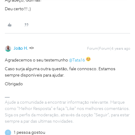
Agradeço, Guimas!
Deu certo!!! ;)
João H.
Forum|Forum|4 years ago
Agradecemos o seu testemunho
@Tata16
Caso surja alguma outra questão, fale connosco. Estamos
sempre disponíveis para ajudar.
Obrigado
Ajude a comunidade a encontrar informação relevante. Marque
como "Melhor Resposta" e faça "Like" nos melhores comentários.
Siga os perfis da moderação, através da opção "Seguir", para estar
sempre a par das ultimas novidades.
1 pessoa gostou
T