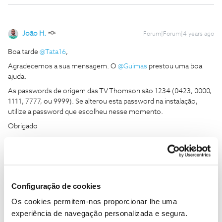
João H.
Forum|Forum|4 years ago
Boa tarde
@Tata16
,
Agradecemos a sua mensagem. O
@Guimas
prestou uma boa
ajuda.
As passwords de origem das TV Thomson são 1234 (0423, 0000,
1111, 7777, ou 9999). Se alterou esta password na instalação,
utilize a password que escolheu nesse momento.
Obrigado
Ajude a comunidade a encontrar informação relevante. Marque
como "Melhor Resposta" e faça "Like" nos melhores comentários.
Siga os perfis da moderação, através da opção "Seguir", para estar
Configuração de cookies
sempre a par das ultimas novidades.
Os cookies permitem-nos proporcionar lhe uma
2 pessoas gostaram
T
experiência de navegação personalizada e segura.