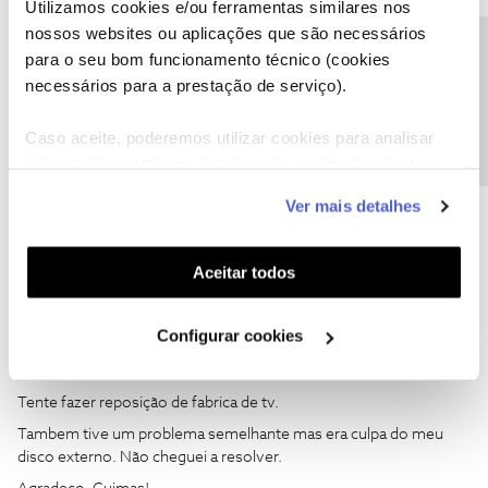
Utilizamos cookies e/ou ferramentas similares nos
nossos websites ou aplicações que são necessários
Precisa de ajuda?
para o seu bom funcionamento técnico (cookies
necessários para a prestação de serviço).
Tata16
AUTOR
Forum|Forum|4 years ago
T
Caso aceite, poderemos utilizar cookies para analisar
Deu certo!!! Agradeço muito, João H.!
informação estatística (cookies de analítica), adaptar
Voltou a funcionar o pen USB :)
este serviço às suas preferências e apresentar-lhe
Ver mais detalhes
funcionalidades (cookies de personalização e
2 pessoas gostaram
funcionalidade) e adaptar anúncios aos seus interesses
(cookies de publicidade personalizada). Pode gerir a
Aceitar todos
utilização dos cookies clicando em "
Configurar
Cookies
".
Configurar cookies
Tata16
AUTOR
Forum|Forum|4 years ago
T
Tente fazer reposição de fabrica de tv.
Tambem tive um problema semelhante mas era culpa do meu
disco externo. Não cheguei a resolver.