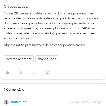
Olá boas tardes,
No dia 20 vieram substituir a minha Box a casa por uma mais
recente devido a avaria da anterior, a questão é que com a nova
Box, perdi canis que tinha com a box antiga e que nesta nova
aparecem bloqueados, por exemplo canais como o 24Kitchen,
TVI-Novelas, ate mesmo o ARTV, que sendo canal aberto se
encontra codificado.
Alguma razão para na troca de box’s ter perdido canais?
Box replacement
channel loss
1 Comentário
João H.
Forum|Forum|1 year ago