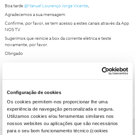
Boa tarde ​
@Manuel Lourenço Jorge Vicente
,
Agradecemos a sua mensagem.
Confirme, por favor, se tem acesso a estes canais através da App
NOS TV.
Sugerimos que reinicie a box da corrente elétrica e teste
novamente, por favor.
Obrigado
Ajude a comunidade a encontrar informação relevante. Marque
como "Melhor Resposta" e faça "Like" nos melhores comentários.
Siga os perfis da moderação, através da opção "Seguir", para estar
sempre a par das ultimas novidades.
Configuração de cookies
Os cookies permitem-nos proporcionar lhe uma
experiência de navegação personalizada e segura.
Utilizamos cookies e/ou ferramentas similares nos
nossos websites ou aplicações que são necessários
para o seu bom funcionamento técnico (cookies