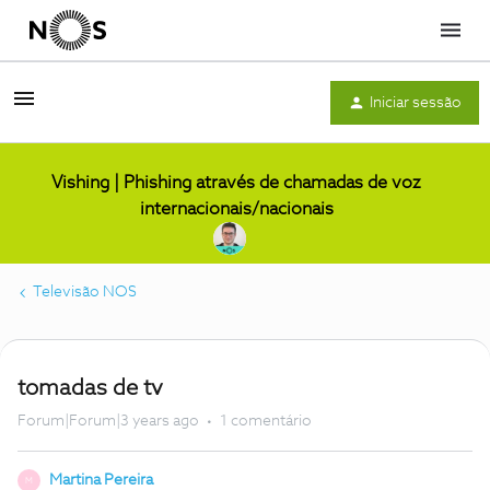
Menu
Iniciar sessão
Vishing | Phishing através de chamadas de voz
internacionais/nacionais
Televisão NOS
tomadas de tv
Forum|Forum|3 years ago
1 comentário
Martina Pereira
M