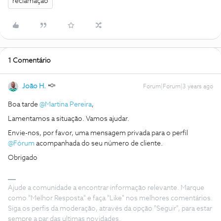
reclamação
1 Comentário
João H.
Forum|Forum|3 years ago
Boa tarde
@Martina Pereira
,
Lamentamos a situação. Vamos ajudar.
Envie-nos, por favor, uma mensagem privada para o perfil
@Fórum
acompanhada do seu número de cliente.
Obrigado
Ajude a comunidade a encontrar informação relevante. Marque
como "Melhor Resposta" e faça "Like" nos melhores comentários.
Siga os perfis da moderação, através da opção "Seguir", para estar
sempre a par das ultimas novidades.