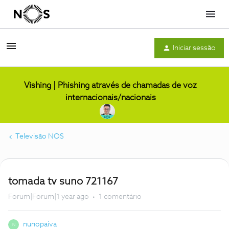
Menu
Iniciar sessão
Vishing | Phishing através de chamadas de voz
internacionais/nacionais
Televisão NOS
tomada tv suno 721167
Forum|Forum|1 year ago
1 comentário
nunopaiva
N