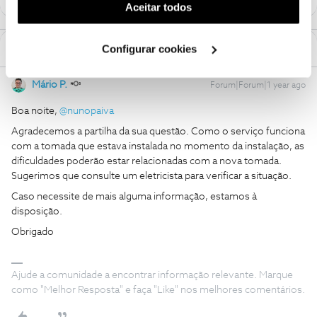
(cookies de publicidade personalizada). Pode gerir a
Aceitar todos
utilização dos cookies clicando em "
Configurar
Cookies
".
Configurar cookies
1 Comentário
Mário P.
Forum|Forum|1 year ago
Boa noite, ​
@nunopaiva
Agradecemos a partilha da sua questão. Como o serviço funciona
com a tomada que estava instalada no momento da instalação, as
dificuldades poderão estar relacionadas com a nova tomada.
Sugerimos que consulte um eletricista para verificar a situação.
Caso necessite de mais alguma informação, estamos à
disposição.
Obrigado
Ajude a comunidade a encontrar informação relevante. Marque
como "Melhor Resposta" e faça "Like" nos melhores comentários.