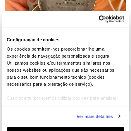
Configuração de cookies
Os cookies permitem-nos proporcionar lhe uma
experiência de navegação personalizada e segura.
Utilizamos cookies e/ou ferramentas similares nos
nossos websites ou aplicações que são necessários
Precisa de ajuda?
para o seu bom funcionamento técnico (cookies
necessários para a prestação de serviço).
Caso aceite, poderemos utilizar cookies para analisar
informação estatística (cookies de analítica), adaptar
este serviço às suas preferências e apresentar-lhe
Legrand
Suno
Ver mais detalhes
funcionalidades (cookies de personalização e
funcionalidade) e adaptar anúncios aos seus interesses