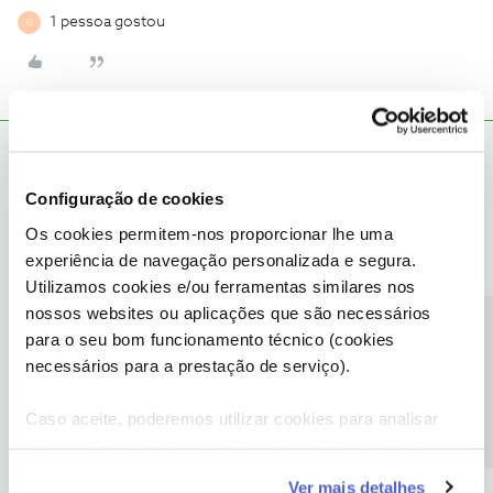
1 pessoa gostou
G
Mário P.
RESPOSTA
Forum|Forum|7 years ago
Configuração de cookies
Bem-vindo ao Fórum NOS
@Gabs
🙂
Os cookies permitem-nos proporcionar lhe uma
O
@dxnog
deu uma boa ajuda.
experiência de navegação personalizada e segura.
Utilizamos cookies e/ou ferramentas similares nos
O canal SyFy vai ter uma maratona da série “A Guerra dos Tronos”
nossos websites ou aplicações que são necessários
das temporadas: 1 a 7, de 8 a 14 de abril.
Precisa de ajuda?
para o seu bom funcionamento técnico (cookies
necessários para a prestação de serviço).
Caso aceite, poderemos utilizar cookies para analisar
informação estatística (cookies de analítica), adaptar
este serviço às suas preferências e apresentar-lhe
Ver mais detalhes