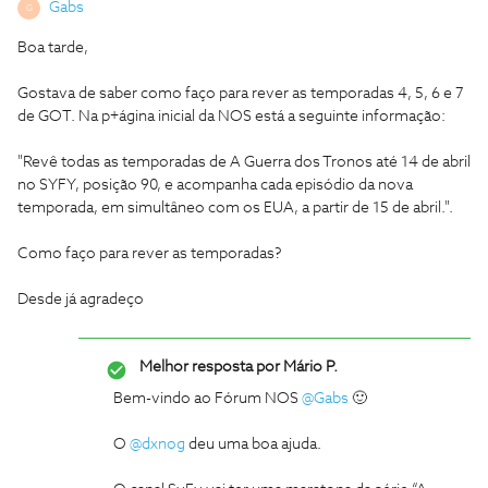
Gabs
G
Boa tarde,
Gostava de saber como faço para rever as temporadas 4, 5, 6 e 7
de GOT. Na p+ágina inicial da NOS está a seguinte informação:
"Revê todas as temporadas de A Guerra dos Tronos até 14 de abril
no SYFY, posição 90, e acompanha cada episódio da nova
temporada, em simultâneo com os EUA, a partir de 15 de abril.".
Como faço para rever as temporadas?
Desde já agradeço
Melhor resposta por
Mário P.
Bem-vindo ao Fórum NOS
@Gabs
🙂
O
@dxnog
deu uma boa ajuda.