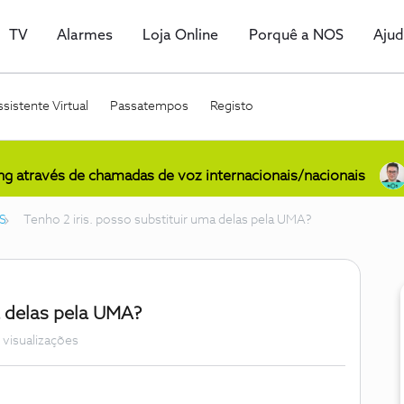
TV
Alarmes
Loja Online
Porquê a NOS
Aju
sistente Virtual
Passatempos
Registo
ing através de chamadas de voz internacionais/nacionais
S
Tenho 2 iris. posso substituir uma delas pela UMA?
a delas pela UMA?
 visualizações