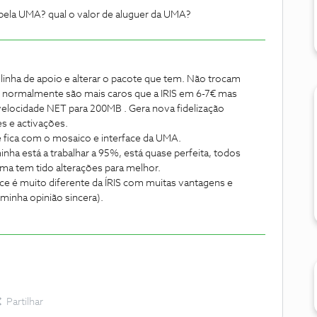
s pela UMA? qual o valor de aluguer da UMA?
inha de apoio e alterar o pacote que tem. Não trocam
normalmente são mais caros que a IRIS em 6-7€ mas
locidade NET para 200MB . Gera nova fidelização
es e activações.
a e fica com o mosaico e interface da UMA.
a está a trabalhar a 95%, está quase perfeita, todos
a tem tido alterações para melhor.
ace é muito diferente da ÍRIS com muitas vantagens e
minha opinião sincera).
Partilhar