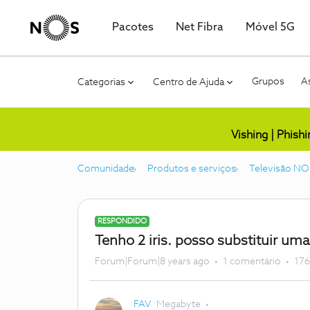
Pacotes
Net Fibra
Móvel 5G
Grupos
As
Categorias
Centro de Ajuda
Vishing | Phish
Comunidade
Produtos e serviços
Televisão NO
RESPONDIDO
Tenho 2 iris. posso substituir um
Forum|Forum|8 years ago
1 comentário
176
FAV
Megabyte