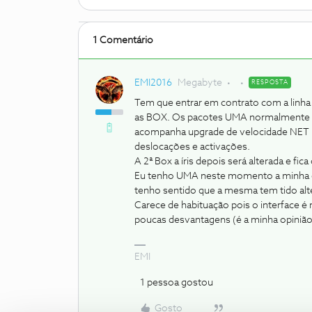
1 Comentário
EMI2016
Megabyte
RESPOSTA
Tem que entrar em contrato com a linha
as BOX. Os pacotes UMA normalmente sã
acompanha upgrade de velocidade NET pa
deslocações e activações.
A 2ª Box a íris depois será alterada e f
Eu tenho UMA neste momento a minha est
tenho sentido que a mesma tem tido alt
Carece de habituação pois o interface é
poucas desvantagens (é a minha opinião 
EMI
1 pessoa gostou
Gosto