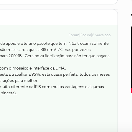
Forum|Forum|8 years ago
 de apoio e alterar o pacote que tem. Não trocam somente
o mais caros que a IRIS em 6-7€ mas por vezes
ra 200MB . Gera nova fidelização para não ter que pagar a
ica com o mosaico e interface da UMA.
á a trabalhar a 95%, está quase perfeita, todos os meses
erações para melhor.
 muito diferente da ÍRIS com muitas vantagens e algumas
sincera).