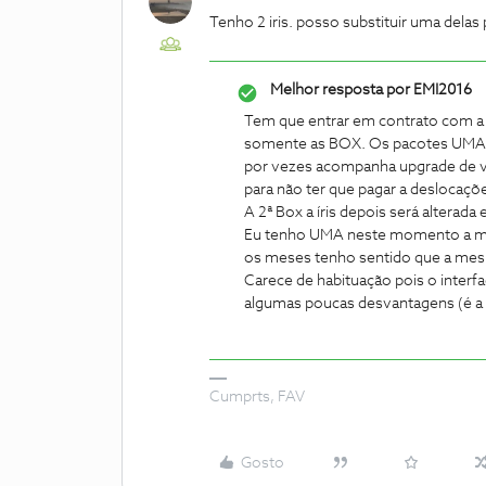
Tenho 2 iris. posso substituir uma dela
Melhor resposta por
EMI2016
Tem que entrar em contrato com a l
somente as BOX. Os pacotes UMA 
por vezes acompanha upgrade de ve
para não ter que pagar a deslocaçõ
A 2ª Box a íris depois será alterad
Eu tenho UMA neste momento a minh
os meses tenho sentido que a mesm
Carece de habituação pois o interf
algumas poucas desvantagens (é a 
Cumprts, FAV
Gosto