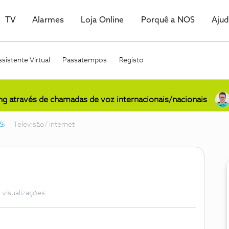
TV
Alarmes
Loja Online
Porquê a NOS
Aju
sistente Virtual
Passatempos
Registo
ing através de chamadas de voz internacionais/nacionais
S
Televisão/ internet
 visualizações