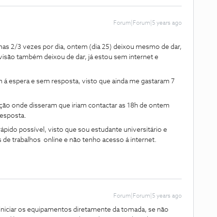
Forum|Forum|5 years ago
mas 2/3 vezes por dia, ontem (dia 25) deixou mesmo de dar,
evisão também deixou de dar, já estou sem internet e
in á espera e sem resposta, visto que ainda me gastaram 7
ação onde disseram que iriam contactar as 18h de ontem
resposta.
ido possível, visto que sou estudante universitário e
de trabalhos online e não tenho acesso á internet.
Forum|Forum|5 years ago
iniciar os equipamentos diretamente da tomada, se não