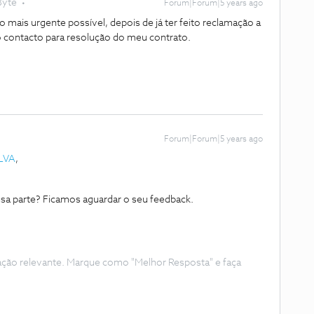
Byte
Forum|Forum|5 years ago
 mais urgente possível, depois de já ter feito reclamação a
 contacto para resolução do meu contrato.
Forum|Forum|5 years ago
LVA
,
sa parte? Ficamos aguardar o seu feedback.
ação relevante. Marque como "Melhor Resposta" e faça