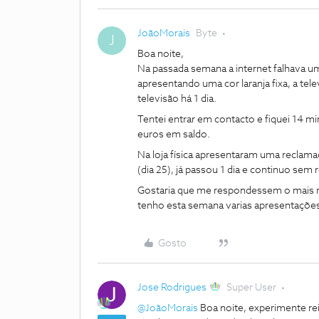
JoãoMorais
Byte
J
Boa noite,
Na passada semana a internet falhava u
apresentando uma cor laranja fixa, a tel
televisão há 1 dia.
Tentei entrar em contacto e fiquei 14 m
euros em saldo.
Na loja física apresentaram uma reclam
(dia 25), já passou 1 dia e continuo sem 
Gostaria que me respondessem o mais ráp
tenho esta semana varias apresentações 
Gosto
Jose Rodrigues
Super User
@JoãoMorais
Boa noite, experimente re