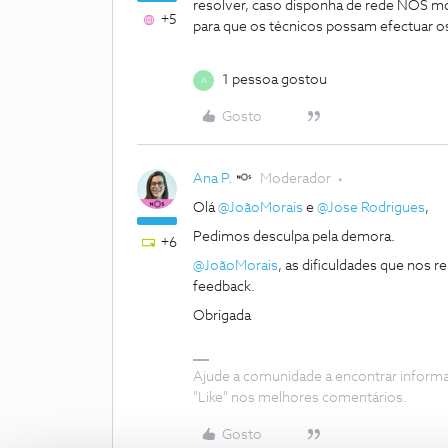
resolver, caso disponha de rede NOS mó
+5
para que os técnicos possam efectuar o
1 pessoa gostou
A
Gosto
Ana P.
Moderador
Olá
@JoãoMorais
e
@Jose Rodrigues
,
Pedimos desculpa pela demora.
+6
@JoãoMorais
, as dificuldades que nos
feedback.
Obrigada
Ajude a comunidade a encontrar inform
"Like" nos melhores comentários.
Gosto