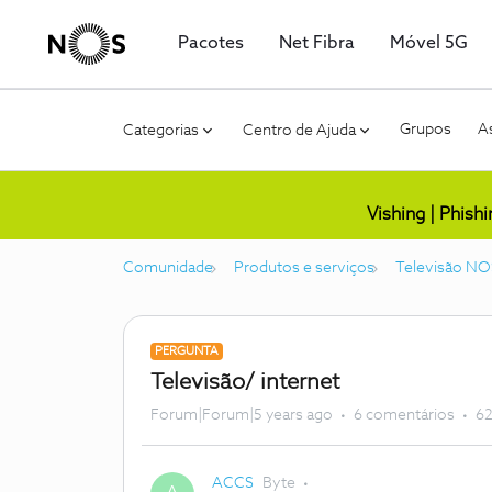
Pacotes
Net Fibra
Móvel 5G
Grupos
As
Categorias
Centro de Ajuda
Vishing | Phish
Comunidade
Produtos e serviços
Televisão NO
PERGUNTA
Televisão/ internet
Forum|Forum|5 years ago
6 comentários
62
ACCS
Byte