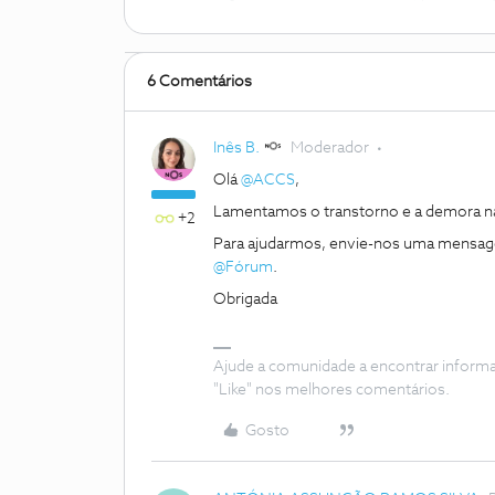
6 Comentários
Inês B.
Moderador
Olá
@ACCS
,
Lamentamos o transtorno e a demora na
+2
Para ajudarmos, envie-nos uma mensagem
@Fórum
.
Obrigada
Ajude a comunidade a encontrar inform
"Like" nos melhores comentários.
Gosto