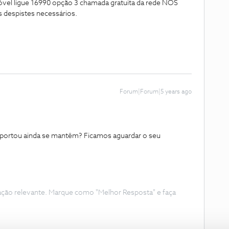
vel ligue 16990 opção 3 chamada gratuita da rede NOS
s despistes necessários.
Forum|Forum|5 years ago
 reportou ainda se mantêm? Ficamos aguardar o seu
ação relevante. Marque como "Melhor Resposta" e faça