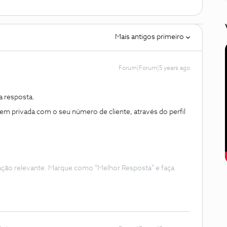
Mais antigos primeiro
Forum|Forum|5 years ago
 resposta.
 privada com o seu número de cliente, através do perfil
ação relevante. Marque como "Melhor Resposta" e faça