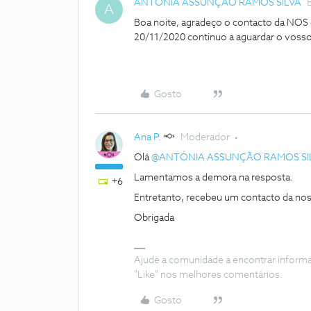
ANTÓNIA ASSUNÇÃO RAMOS SILVA
A
Boa noite, agradeço o contacto da NOS o
20/11/2020 continuo a aguardar o vosso
Gosto
Ana P.
Moderador
Olá
@ANTÓNIA ASSUNÇÃO RAMOS SI
Lamentamos a demora na resposta.
+6
Entretanto, recebeu um contacto da nos
Obrigada
Ajude a comunidade a encontrar inform
"Like" nos melhores comentários.
Gosto